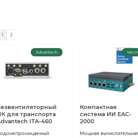
1
2
Advantech
Veco
Безвентиляторный
Компактная
ПК для транспорта
система ИИ EAC-
dvantech ITA-460
2000
одонепроницаемый
Мощная вычислительна