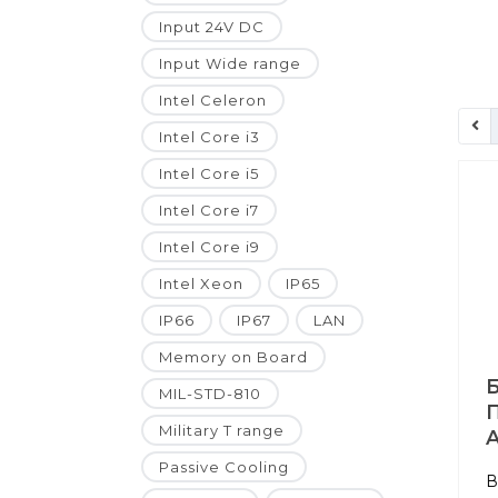
Input 24V DC
Input Wide range
Intel Celeron
Intel Core i3
Intel Core i5
Intel Core i7
Intel Core i9
Intel Xeon
IP65
IP66
IP67
LAN
Memory on Board
MIL-STD-810
Military T range
A
Passive Cooling
В