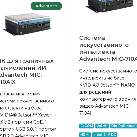
Advantech
Система
искусственного
интеллекта
Advantech MIC-710A
ПК для граничных
вычислений ИИ
Система искусственног
dvantech MIC-
интеллекта на базе
10AIX
NVIDIA® Jetson™ NANO
для решений
езвентиляторная
компьютерного зрения
истема искусственного
видео Advantech MIC-
нтеллекта на базе
710AI
VIDIA® Jetson™ Xavier
X с 2 портами GbE, 1
2xCOM
2xLAN
Din-Rail Mount
ортом USB 3.0, 1 портом
HDMI
Input 24V DC
SB 2.0 Advantech MIC-