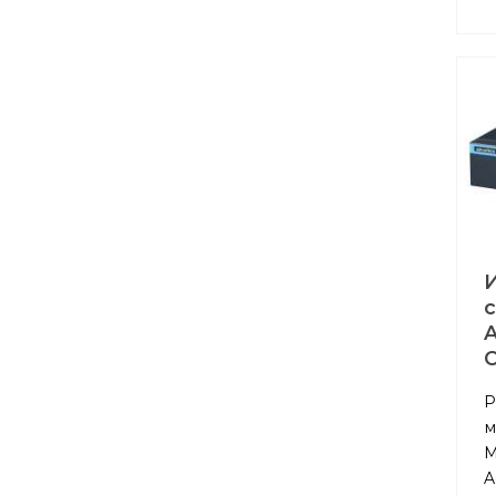
A
Р
м
M
A