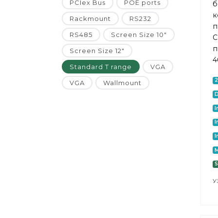
PCIex Bus
POE ports
б
к
Rackmount
RS232
п
RS485
Screen Size 10"
C
п
Screen Size 12"
4
Standard T range
VGA
VGA
Wallmount
I
I
I
M
S
У