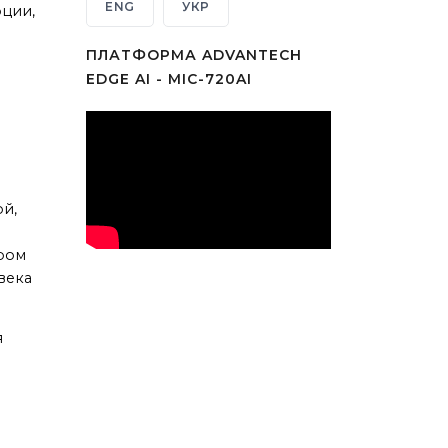
ENG
УКР
ции,
ПЛАТФОРМА ADVANTECH
EDGE AI - MIC-720AI
ой,
ором
века
я