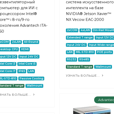
езвентиляторный
система искусственного
омпьютер для ИИ с
интеллекта на базе
роцессором Intel®
NVIDIA® Jetson Xavier™
ore™ i 8-го/9-го
NX Vecow EAC-2000
околения Advantech ITA-
2xCOM
4xLAN
Din-Rail Moun
60
Extended T range
Input 12V DC
2xCOM
2xLAN
All-Round
Input 24V DC
Input Wide range
Desktop CPU
HDMI
LAN
MIL-STD-810
POE ports
nput 12V DC
Input 24V DC
RS232
RS485
ntel Core i3
Intel Core i5
Standard T range
Wallmount
ntel Core i7
IP65
LAN
УЗНАТЬ БОЛЬШЕ...
IL-STD-810
Passive Cooling
tandard T range
Wallmount
ЗНАТЬ БОЛЬШЕ...
Advante