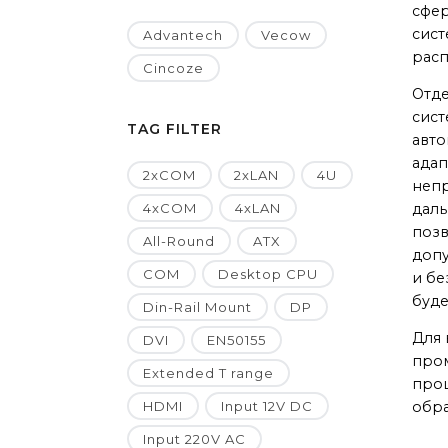
сфер
сист
Advantech
Vecow
расп
Cincoze
Отде
сист
TAG FILTER
авто
адап
2xCOM
2xLAN
4U
непр
4xCOM
4xLAN
даль
позв
All-Round
ATX
допу
COM
Desktop CPU
и бе
буд
Din-Rail Mount
DP
Для 
DVI
EN50155
про
Extended T range
проц
HDMI
Input 12V DC
обра
Input 220V AC