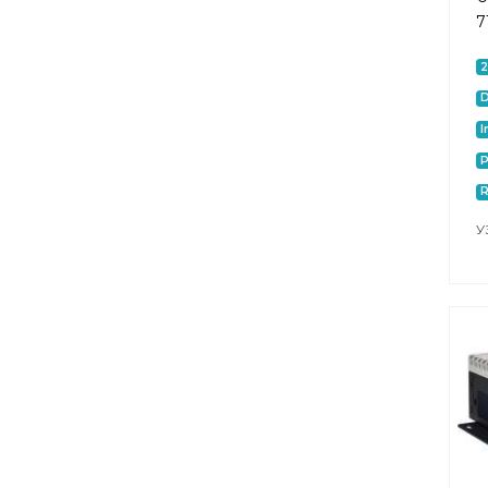
7
D
I
P
У