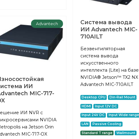
Система вывода
Advantech
ИИ Advantech MIC-
710AILT
Безвентиляторная
система вывода
искусственного
интеллекта (Lite) на базе
NVIDIA® Jetson™ TX2 NX
Износостойкая
Advantech MIC-710AILT
система ИИ
dvantech MIC-717-
Desktop CPU
Din-Rail Mount
OX
HDMI
Input 12V DC
ешение ИИ NVR с
Input 24V DC
Input Wide range
икросервисами NVIDIA
LAN
Passive Cooling
etropolis на Jetson Orin
Standard T range
Wallmount
dvantech MIC-717-OX