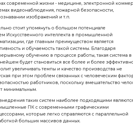
ах современной жизни - медицине, электронной коммер
емах видеонаблюдения, пожарной безопасности,
ознавании изображений и т.п.
льно стоит упомянуть о большом потенциале
ем Искусственного интеллекта в промышленной
матизации, где главным преимуществом является
тивность и обучаемость такой системы. Благодаря
ерывному обучению в процессе работы, такая система в
нейшем будет становиться все более и более эффективн
олит увеличивать темпы и качество производства не
ская при этом проблем связанных с человеческим факт
зопасностью работников, поскольку вмешательство чело
ет минимальным.
внедрения таких систем наиболее подходящими являютс
мышленные ПК с современными графическими
ессорами, которые легко справляются с параллельной
боткой больших массивов данных.