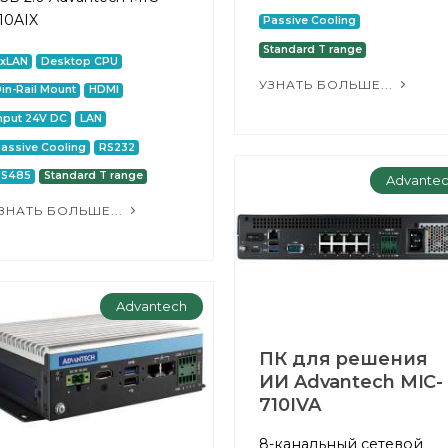
10AIX
Passive Cooling
Standard T range
2xLAN
Desktop CPU
УЗНАТЬ БОЛЬШЕ...
in-Rail Mount
HDMI
nput 24V DC
LAN
assive Cooling
RS232
RS485
Standard T range
Advante
ЗНАТЬ БОЛЬШЕ...
Advantech
ПК для решения
ИИ Advantech MIC-
710IVA
8-канальный сетевой