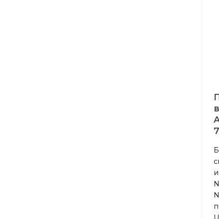
A
7
Б
с
и
N
N
п
U