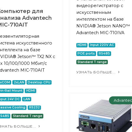
видеорегистратор с
Компьютер для
искусственным
анализа Advantech
интеллектом на базе
IC-710AIT
NVIDIA® Jetson NANO™
Advantech MIC-710IVA
езвентиляторная
истема искусственного
HDMI
Input 220V AC
нтеллекта на базе
POE ports
RS485
VIDIA® Jetson™ TX2 NX с
Standard T range
 x 10/100/1000 Мбит/с
dvantech MIC-710AIT
УЗНАТЬ БОЛЬШЕ...
2xCOM
2xLAN
Desktop CPU
in-Rail Mount
HDMI
nput 24V DC
LAN
Advante
assive Cooling
RS232
RS485
Standard T range
ЗНАТЬ БОЛЬШЕ...