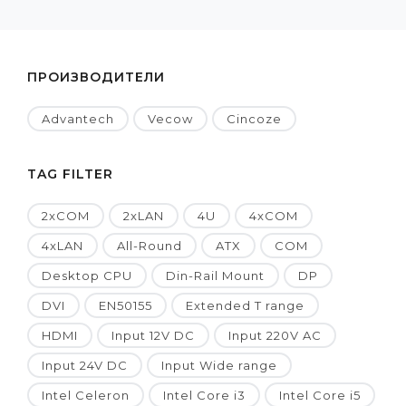
ПРОИЗВОДИТЕЛИ
Advantech
Vecow
Cincoze
TAG FILTER
2xCOM
2xLAN
4U
4xCOM
4xLAN
All-Round
ATX
COM
Desktop CPU
Din-Rail Mount
DP
DVI
EN50155
Extended T range
HDMI
Input 12V DC
Input 220V AC
Input 24V DC
Input Wide range
Intel Celeron
Intel Core i3
Intel Core i5