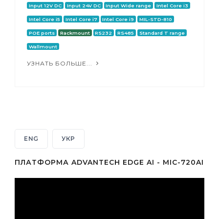
Input 12V DC
Input 24V DC
Input Wide range
Intel Core i3
Intel Core i5
Intel Core i7
Intel Core i9
MIL-STD-810
POE ports
Rackmount
RS232
RS485
Standard T range
Wallmount
УЗНАТЬ БОЛЬШЕ...
ENG
УКР
ПЛАТФОРМА ADVANTECH EDGE AI - MIC-720AI