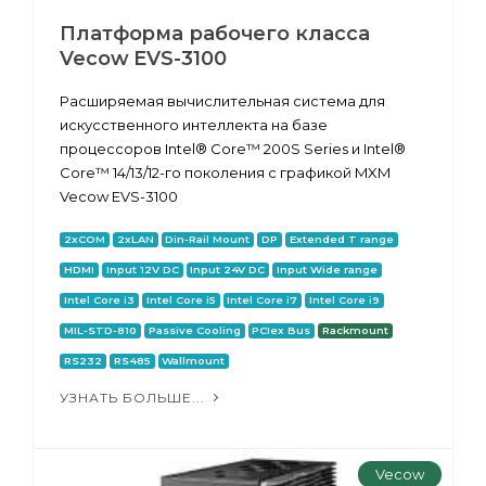
Платформа рабочего класса
Vecow EVS-3100
Расширяемая вычислительная система для
искусственного интеллекта на базе
процессоров Intel® Core™ 200S Series и Intel®
Core™ 14/13/12-го поколения с графикой MXM
Vecow EVS-3100
2xCOM
2xLAN
Din-Rail Mount
DP
Extended T range
HDMI
Input 12V DC
Input 24V DC
Input Wide range
Intel Core i3
Intel Core i5
Intel Core i7
Intel Core i9
MIL-STD-810
Passive Cooling
PCIex Bus
Rackmount
RS232
RS485
Wallmount
УЗНАТЬ БОЛЬШЕ...
Vecow