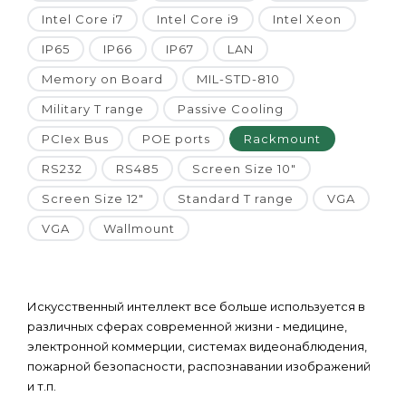
Intel Core i7
Intel Core i9
Intel Xeon
IP65
IP66
IP67
LAN
Memory on Board
MIL-STD-810
Military T range
Passive Cooling
PCIex Bus
POE ports
Rackmount
RS232
RS485
Screen Size 10"
Screen Size 12"
Standard T range
VGA
VGA
Wallmount
Искусственный интеллект все больше используется в
различных сферах современной жизни - медицине,
электронной коммерции, системах видеонаблюдения,
пожарной безопасности, распознавании изображений
и т.п.