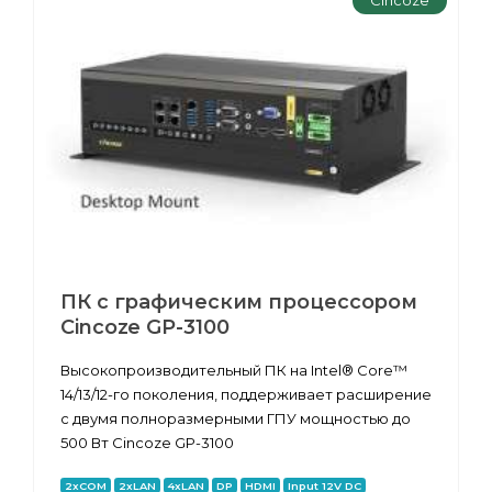
Cincoze
ПК с графическим процессором
Cincoze GP-3100
Высокопроизводительный ПК на Intel® Core™
14/13/12-го поколения, поддерживает расширение
с двумя полноразмерными ГПУ мощностью до
500 Вт Cincoze GP-3100
2xCOM
2xLAN
4xLAN
DP
HDMI
Input 12V DC