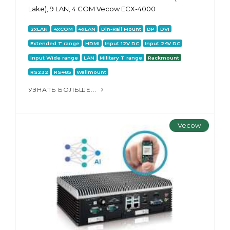
Lake), 9 LAN, 4 COM Vecow ECX-4000
2xLAN
4xCOM
4xLAN
Din-Rail Mount
DP
DVI
Extended T range
HDMI
Input 12V DC
Input 24V DC
Input Wide range
LAN
Military T range
Rackmount
RS232
RS485
Wallmount
УЗНАТЬ БОЛЬШЕ...
Vecow