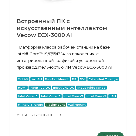
Встроенный ПК с
искусственным интеллектом
Vecow ECX-3000 AI
Платформа класса рабочей станции на базе
Intel® Core™ i9/i7/i5/i3 14-го поколения, с
интегрированной графикой и ускоренной
производительностью ИИ Vecow ECX-3000 AI
2xLAN
4xLAN
Din-Rail Mount
DP
DVI
Extended T range
HDMI
Input 12V DC
Input 24V DC
Input Wide range
Intel Core i3
Intel Core i5
Intel Core i7
Intel Core i9
LAN
Military T range
Rackmount
Wallmount
УЗНАТЬ БОЛЬШЕ...