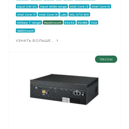
Input 24V DC
Input Wide range
Intel Core i3
Intel Core i5
Intel Core i7
Intel Core i9
LAN
MIL-STD-810
Military T range
Rackmount
RS232
RS485
VGA
Wallmount
УЗНАТЬ БОЛЬШЕ...
Vecow