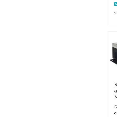
S
У
M
Б
с