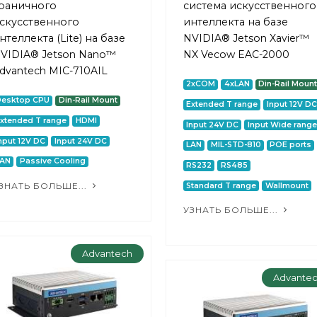
раничного
система искусственного
скусственного
интеллекта на базе
нтеллекта (Lite) на базе
NVIDIA® Jetson Xavier™
VIDIA® Jetson Nano™
NX Vecow EAC-2000
dvantech MIC-710AIL
2xCOM
4xLAN
Din-Rail Moun
Desktop CPU
Din-Rail Mount
Extended T range
Input 12V DC
xtended T range
HDMI
Input 24V DC
Input Wide range
nput 12V DC
Input 24V DC
LAN
MIL-STD-810
POE ports
LAN
Passive Cooling
RS232
RS485
ЗНАТЬ БОЛЬШЕ...
Standard T range
Wallmount
УЗНАТЬ БОЛЬШЕ...
Advantech
Advante