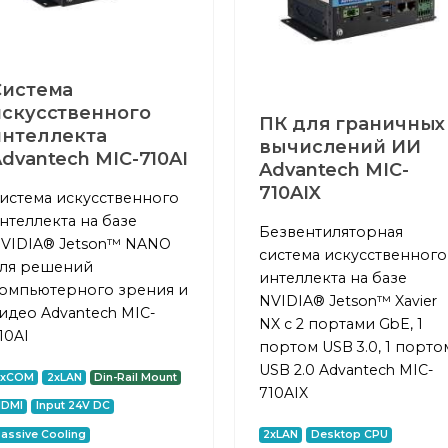
Система
искусственного
ПК для граничных
интеллекта
вычислений ИИ
dvantech MIC-710AI
Advantech MIC-
710AIX
истема искусственного
нтеллекта на базе
Безвентиляторная
VIDIA® Jetson™ NANO
система искусственного
ля решений
интеллекта на базе
омпьютерного зрения и
NVIDIA® Jetson™ Xavier
идео Advantech MIC-
NX с 2 портами GbE, 1
10AI
портом USB 3.0, 1 порто
USB 2.0 Advantech MIC-
2xCOM
2xLAN
Din-Rail Mount
710AIX
HDMI
Input 24V DC
assive Cooling
2xLAN
Desktop CPU