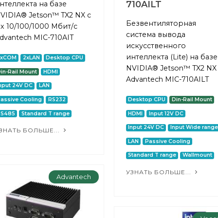
710AILT
нтеллекта на базе
VIDIA® Jetson™ TX2 NX с
Безвентиляторная
 x 10/100/1000 Мбит/с
система вывода
dvantech MIC-710AIT
искусственного
интеллекта (Lite) на базе
2xCOM
2xLAN
Desktop CPU
NVIDIA® Jetson™ TX2 NX
in-Rail Mount
HDMI
Advantech MIC-710AILT
nput 24V DC
LAN
assive Cooling
RS232
Desktop CPU
Din-Rail Mount
RS485
Standard T range
HDMI
Input 12V DC
Input 24V DC
Input Wide range
ЗНАТЬ БОЛЬШЕ...
LAN
Passive Cooling
Standard T range
Wallmount
УЗНАТЬ БОЛЬШЕ...
Advantech