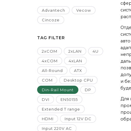
сфер
сист
Advantech
Vecow
расп
Cincoze
Отде
сист
TAG FILTER
авто
адап
2xCOM
2xLAN
4U
непр
4xCOM
4xLAN
даль
позв
All-Round
ATX
допу
COM
Desktop CPU
и бе
буд
Din-Rail Mount
DP
Для 
DVI
EN50155
про
Extended T range
проц
HDMI
Input 12V DC
обра
Input 220V AC