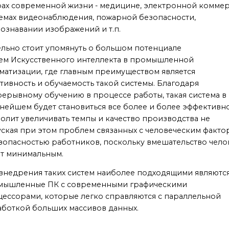
ах современной жизни - медицине, электронной коммер
емах видеонаблюдения, пожарной безопасности,
ознавании изображений и т.п.
льно стоит упомянуть о большом потенциале
ем Искусственного интеллекта в промышленной
матизации, где главным преимуществом является
тивность и обучаемость такой системы. Благодаря
ерывному обучению в процессе работы, такая система в
нейшем будет становиться все более и более эффективн
олит увеличивать темпы и качество производства не
ская при этом проблем связанных с человеческим факт
зопасностью работников, поскольку вмешательство чело
ет минимальным.
внедрения таких систем наиболее подходящими являютс
мышленные ПК с современными графическими
ессорами, которые легко справляются с параллельной
боткой больших массивов данных.