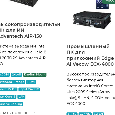
Veco
Высокопроизводительный
ПК для ИИ
dvantech AIR-150
Промышленный
истема вывода ИИ Intel
ПК для
3-го поколения с Hailo-8
приложений Edge
I 26 TOPS Advantech AIR-
AI Vecow ECX-4000
50
Высокопроизводительн
2xCOM
2xLAN
Din-Rail Mount
безвентиляторная
xtended T range
HDMI
система на Intel® Core™
nput 12V DC
Input 24V DC
Ultra 200S Series (Arrow
ntel Core i3
LAN
Lake), 9 LAN, 4 COM Vec
ECX-4000
assive Cooling
ЗНАТЬ БОЛЬШЕ...
2xLAN
4xCOM
4xLAN