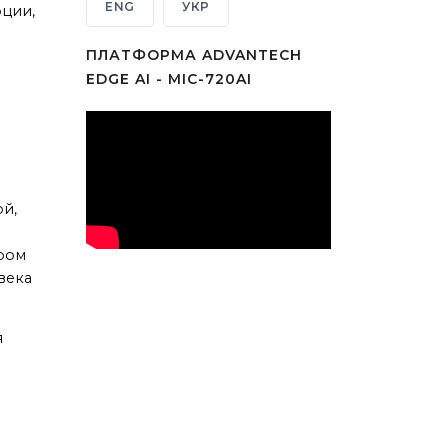
ENG
УКР
ции,
ПЛАТФОРМА ADVANTECH
EDGE AI - MIC-720AI
ой,
ором
века
я