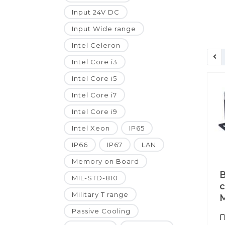
Input 24V DC
Input Wide range
Intel Celeron
Intel Core i3
Intel Core i5
Intel Core i7
Intel Core i9
Intel Xeon
IP65
IP66
IP67
LAN
Memory on Board
MIL-STD-810
Military T range
M
Passive Cooling
П