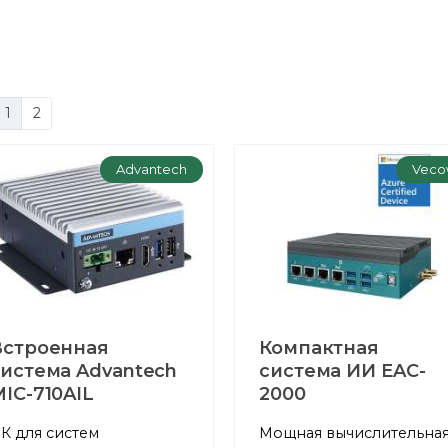
1
2
Advantech
Veco
Встроенная
Компактная
система Advantech
система ИИ EAC-
IC-710AIL
2000
К для систем
Мощная вычислительна