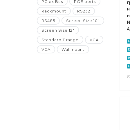
PCIex Bus
POE ports
г
и
Rackmount
RS232
и
RS485
Screen Size 10"
N
A
Screen Size 12"
Standard T range
VGA
VGA
Wallmount
E
I
У