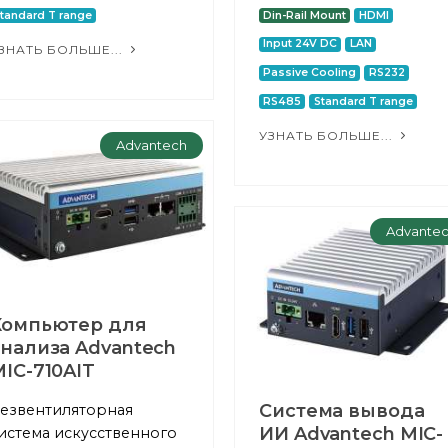
tandard T range
Din-Rail Mount
HDMI
Input 24V DC
LAN
ЗНАТЬ БОЛЬШЕ...
Passive Cooling
RS232
RS485
Standard T range
УЗНАТЬ БОЛЬШЕ...
Advantech
Advante
Компьютер для
анализа Advantech
IC-710AIT
Система вывода
езвентиляторная
ИИ Advantech MIC-
истема искусственного