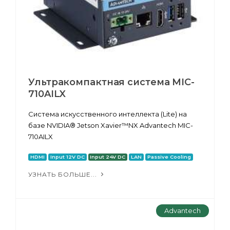
Ультракомпактная система MIC-
710AILX
Система искусственного интеллекта (Lite) на
базе NVIDIA® Jetson Xavier™NX Advantech MIC-
710AILX
HDMI
Input 12V DC
Input 24V DC
LAN
Passive Cooling
УЗНАТЬ БОЛЬШЕ...
Advantech