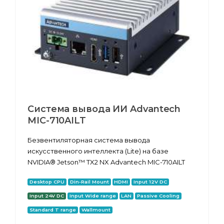
Система вывода ИИ Advantech
MIC-710AILT
Безвентиляторная система вывода
искусственного интеллекта (Lite) на базе
NVIDIA® Jetson™ TX2 NX Advantech MIC-710AILT
Desktop CPU
Din-Rail Mount
HDMI
Input 12V DC
Input 24V DC
Input Wide range
LAN
Passive Cooling
Standard T range
Wallmount