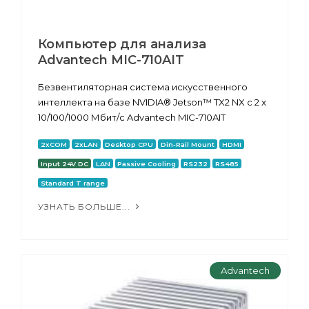
Компьютер для анализа
Advantech MIC-710AIT
Безвентиляторная система искусственного
интеллекта на базе NVIDIA® Jetson™ TX2 NX с 2 x
10/100/1000 Мбит/с Advantech MIC-710AIT
2xCOM
2xLAN
Desktop CPU
Din-Rail Mount
HDMI
Input 24V DC
LAN
Passive Cooling
RS232
RS485
Standard T range
УЗНАТЬ БОЛЬШЕ...
Advantech