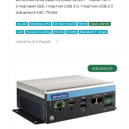
2 портами GbE, 1 портом USB 3.0, 1 портом USB 2.0
Advantech MIC-710AIX
2xLAN
Desktop CPU
Din-Rail Mount
HDMI
Input 24V DC
LAN
Passive Cooling
RS232
RS485
Standard T range
УЗНАТЬ БОЛЬШЕ...
Advantech