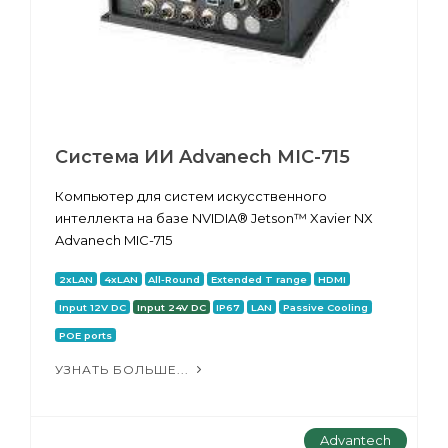
Система ИИ Advanech MIC-715
Компьютер для систем искусственного
интеллекта на базе NVIDIA® Jetson™ Xavier NX
Advanech MIC-715
2xLAN
4xLAN
All-Round
Extended T range
HDMI
Input 12V DC
Input 24V DC
IP67
LAN
Passive Cooling
POE ports
УЗНАТЬ БОЛЬШЕ...
Advantech