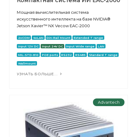
Компактная система ИИ EAC-2000
Мощная вычислительная система
искусственного интеллекта на базе NVIDIA®
Jetson Xavier™ NX Vecow EAC-2000
2xCOM
4xLAN
Din-Rail Mount
Extended T range
Input 12V DC
Input 24V DC
Input Wide range
LAN
MIL-STD-810
POE ports
RS232
RS485
Standard T range
Wallmount
УЗНАТЬ БОЛЬШЕ...
Advantech