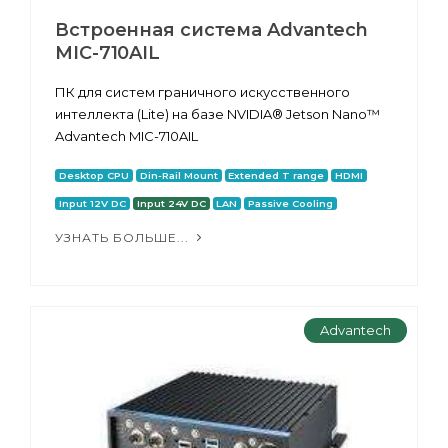
Встроенная система Advantech
MIC-710AIL
ПК для систем граничного искусственного
интеллекта (Lite) на базе NVIDIA® Jetson Nano™
Advantech MIC-710AIL
Desktop CPU
Din-Rail Mount
Extended T range
HDMI
Input 12V DC
Input 24V DC
LAN
Passive Cooling
УЗНАТЬ БОЛЬШЕ...
Advantech