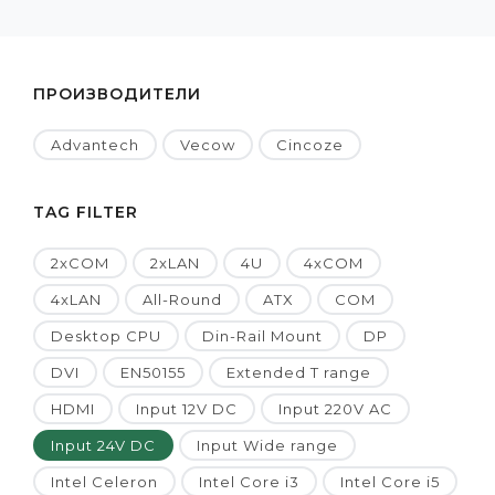
ПРОИЗВОДИТЕЛИ
Advantech
Vecow
Cincoze
TAG FILTER
2xCOM
2xLAN
4U
4xCOM
4xLAN
All-Round
ATX
COM
Desktop CPU
Din-Rail Mount
DP
DVI
EN50155
Extended T range
HDMI
Input 12V DC
Input 220V AC
Input 24V DC
Input Wide range
Intel Celeron
Intel Core i3
Intel Core i5