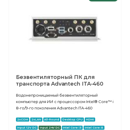
Безвентиляторный ПК для
транспорта Advantech ITA-460
Водонепроницаемый безвентиляторный
компьютер для ИИ с процессором Intel® Core™ i
8-го/9-го поколения Advantech ITA-460
2xCOM
2xLAN
All-Round
Desktop CPU
HDMI
Input 12V DC
Input 24V DC
Intel Core i3
Intel Core i5