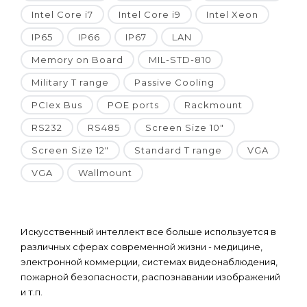
Intel Core i7
Intel Core i9
Intel Xeon
IP65
IP66
IP67
LAN
Memory on Board
MIL-STD-810
Military T range
Passive Cooling
PCIex Bus
POE ports
Rackmount
RS232
RS485
Screen Size 10"
Screen Size 12"
Standard T range
VGA
VGA
Wallmount
Искусственный интеллект все больше используется в
различных сферах современной жизни - медицине,
электронной коммерции, системах видеонаблюдения,
пожарной безопасности, распознавании изображений
и т.п.