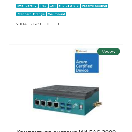
Intel Core i7
IP65
LAN
MIL-STD-810
Passive Cooling
Standard T range
Wallmount
УЗНАТЬ БОЛЬШЕ...
Vecow