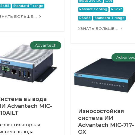
Input 24V DC
LAN
RS485
Standard T range
Passive Cooling
RS232
ЗНАТЬ БОЛЬШЕ...
RS485
Standard T range
УЗНАТЬ БОЛЬШЕ...
Advantech
Advante
Система вывода
И Advantech MIC-
Износостойкая
10AILT
система ИИ
Advantech MIC-717-
езвентиляторная
OX
истема вывода