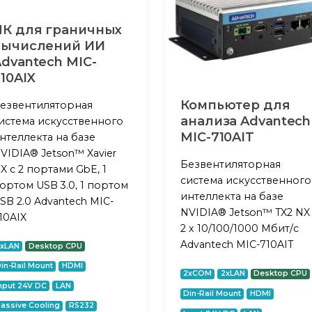
ПК для граничных
вычислений ИИ
dvantech MIC-
10AIX
Компьютер для
езвентиляторная
анализа Advantech
истема искусственного
MIC-710AIT
нтеллекта на базе
VIDIA® Jetson™ Xavier
Безвентиляторная
X с 2 портами GbE, 1
система искусственного
ортом USB 3.0, 1 портом
интеллекта на базе
SB 2.0 Advantech MIC-
NVIDIA® Jetson™ TX2 NX
10AIX
2 x 10/100/1000 Мбит/с
Advantech MIC-710AIT
2xLAN
Desktop CPU
in-Rail Mount
HDMI
2xCOM
2xLAN
Desktop CPU
nput 24V DC
LAN
Din-Rail Mount
HDMI
assive Cooling
RS232