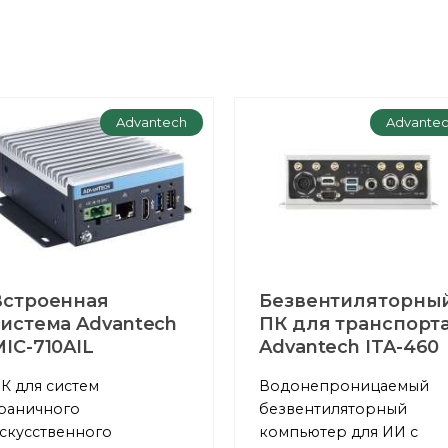
Advantech
Advante
Встроенная
Безвентиляторны
система Advantech
ПК для транспорт
IC-710AIL
Advantech ITA-460
К для систем
Водонепроницаемый
раничного
безвентиляторный
скусственного
компьютер для ИИ с