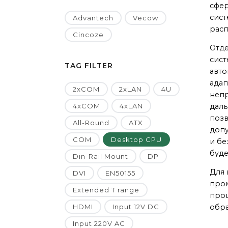
сфер
сист
Advantech
Vecow
расп
Cincoze
Отде
сист
TAG FILTER
авто
адап
2xCOM
2xLAN
4U
непр
4xCOM
4xLAN
даль
позв
All-Round
ATX
допу
COM
Desktop CPU
и бе
буд
Din-Rail Mount
DP
Для 
DVI
EN50155
про
Extended T range
проц
HDMI
Input 12V DC
обра
Input 220V AC