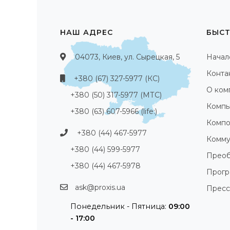
НАШ АДРЕС
БЫСТ
04073, Киев, ул. Сырецкая, 5
Начал
Конта
+380 (67) 327-5977 (КС)
О ком
+380 (50) 317-5977 (МТС)
Компь
+380 (63) 607-5966 (life:)
Компо
+380 (44) 467-5977
Комму
+380 (44) 599-5977
Преоб
+380 (44) 467-5978
Прог
ask@proxis.ua
Пресс
Понедельник - Пятница:
09:00
- 17:00