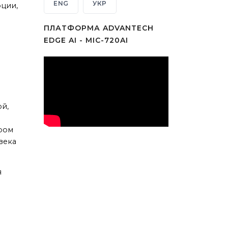
ENG
УКР
ции,
ПЛАТФОРМА ADVANTECH
EDGE AI - MIC-720AI
ой,
ором
века
я