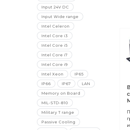
Input 24V DC
Input Wide range
Intel Celeron
Intel Core i3
Intel Core i5
Intel Core i7
Intel Core i9
Intel Xeon
IP65
IP66
IP67
LAN
Memory on Board
M
MIL-STD-810
П
Military T range
г
Passive Cooling
и