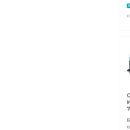
У
И
7
Б
с