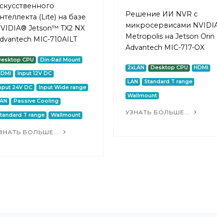
скусственного
Решение ИИ NVR с
нтеллекта (Lite) на базе
микросервисами NVIDI
VIDIA® Jetson™ TX2 NX
Metropolis на Jetson Orin
dvantech MIC-710AILT
Advantech MIC-717-OX
Desktop CPU
Din-Rail Mount
2xLAN
Desktop CPU
HDMI
HDMI
Input 12V DC
LAN
Standard T range
nput 24V DC
Input Wide range
Wallmount
LAN
Passive Cooling
УЗНАТЬ БОЛЬШЕ...
tandard T range
Wallmount
ЗНАТЬ БОЛЬШЕ...