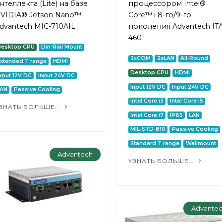
нтеллекта (Lite) на базе
процессором Intel®
VIDIA® Jetson Nano™
Core™ i 8-го/9-го
dvantech MIC-710AIL
поколения Advantech ITA
460
Desktop CPU
Din-Rail Mount
2xCOM
2xLAN
All-Round
xtended T range
HDMI
Desktop CPU
HDMI
nput 12V DC
Input 24V DC
Input 12V DC
Input 24V DC
LAN
Passive Cooling
Intel Core i3
Intel Core i5
ЗНАТЬ БОЛЬШЕ...
Intel Core i7
IP65
LAN
MIL-STD-810
Passive Cooling
Standard T range
Wallmount
Advantech
УЗНАТЬ БОЛЬШЕ...
Advante