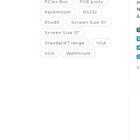
PCIex Bus
POE ports
и
N
Rackmount
RS232
A
RS485
Screen Size 10"
Screen Size 12"
E
Standard T range
VGA
I
VGA
Wallmount
У