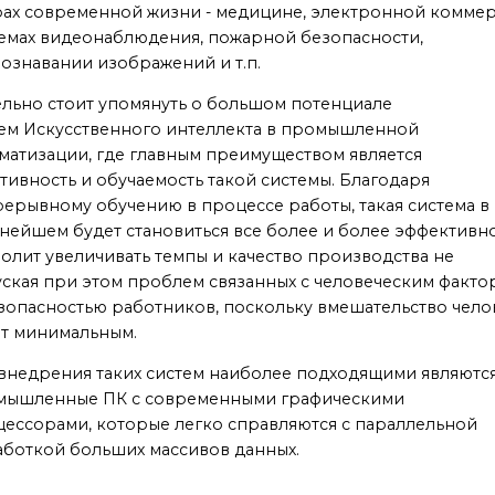
ах современной жизни - медицине, электронной коммер
емах видеонаблюдения, пожарной безопасности,
ознавании изображений и т.п.
льно стоит упомянуть о большом потенциале
ем Искусственного интеллекта в промышленной
матизации, где главным преимуществом является
тивность и обучаемость такой системы. Благодаря
ерывному обучению в процессе работы, такая система в
нейшем будет становиться все более и более эффективн
олит увеличивать темпы и качество производства не
ская при этом проблем связанных с человеческим факт
зопасностью работников, поскольку вмешательство чело
ет минимальным.
внедрения таких систем наиболее подходящими являютс
мышленные ПК с современными графическими
ессорами, которые легко справляются с параллельной
боткой больших массивов данных.