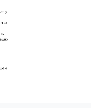
ож у
отах
нь,
рацію
щені