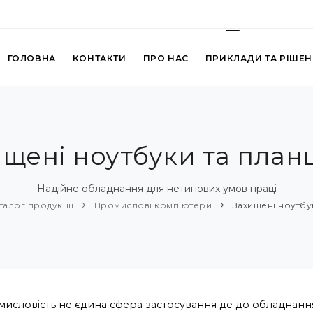
ГОЛОВНА
КОНТАКТИ
ПРО НАС
ПРИКЛАДИ ТА РІШЕ
ищені ноутбуки та план
Надійне обладнання для нетипових умов праці
талог продукції
Промислові комп'ютери
Захищені ноутбу
исловість не єдина сфера застосування де до обладнанн