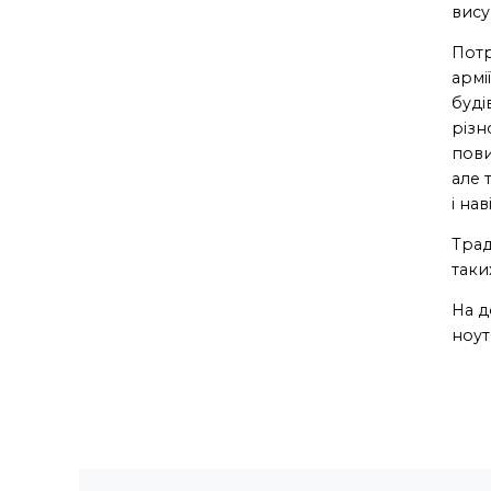
вису
Потр
армі
буді
різн
пови
але 
і на
Трад
таки
На д
ноут