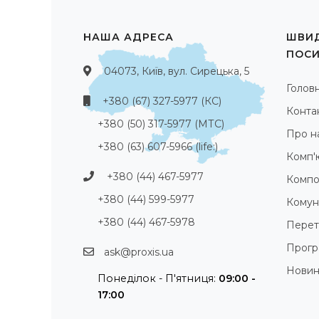
НАША АДРЕСА
ШВИД
ПОС
04073, Київ, вул. Сирецька, 5
Голов
+380 (67) 327-5977 (КС)
Конта
+380 (50) 317-5977 (МТС)
Про н
+380 (63) 607-5966 (life:)
Комп'
+380 (44) 467-5977
Компо
+380 (44) 599-5977
Комуні
+380 (44) 467-5978
Перет
Прогр
ask@proxis.ua
Нови
Понеділок - П'ятниця:
09:00 -
17:00