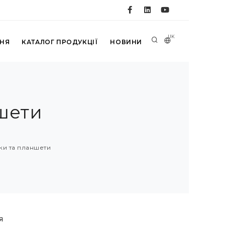
UK
ННЯ
КАТАЛОГ ПРОДУКЦІЇ
НОВИНИ
шети
ки та планшети
я