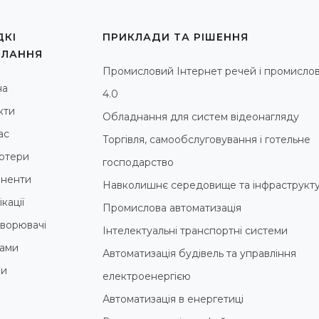
КІ
ПРИКЛАДИ ТА РІШЕННЯ
ИЛАННЯ
Промисловий Інтернет речей і промислов
на
4.0
кти
Обладнання для систем відеонагляду
ас
Торгівля, самообслуговування і готельне
ютери
господарство
ненти
Навколишнє середовище та інфраструкт
кації
Промислова автоматизація
ворювачі
Інтелектуальні транспортні системи
ами
Автоматизація будівель та управління
ни
електроенергією
Автоматизація в енергетиці