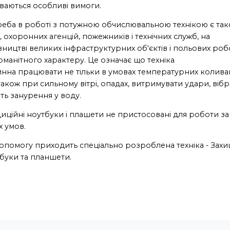
ваються особливі вимоги.
еба в роботі з потужною обчислювальною технікою є так
ї, охоронних агенцій, пожежників і технічних служб, на
вництві великих інфраструктурних об'єктів і польових роб
оманітного характеру. Це означає що техніка
нна працювати не тільки в умовах температурних колива
також при сильному вітрі, опадах, витримувати удари, віб
віть занурення у воду.
иційні ноутбуки і плашети не пристосовані для роботи за
х умов.
опомогу приходить спеціально розроблена техніка - Захи
буки та планшети.