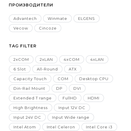
ПРОИЗВОДИТЕЛИ
Advantech
Winmate
ELGENS
Vecow
Cincoze
TAG FILTER
2xCOM
2xLAN
4xCOM
4xLAN
6 Slot
All-Round
ATX
Capacity Touch
COM
Desktop CPU
Din-Rail Mount
DP
DVI
Extended T range
FullHD
HDMI
High Brightness
Input 12V DC
Input 24V DC
Input Wide range
Intel Atom
Intel Celeron
Intel Core i3