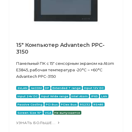
15" Компьютер Advantech PPC-
3150
Панельный ПК с 15" сенсорным экраном на Atom
E3845, рабочая температура -20°C ~ +60°C
Advantech PPC-3150
2xLAN
4xCOM
DP
Extended T range
Input 12V DC
Input 24V DC
Input Wide range
Intel Atom
IP65
LAN
Passive Cooling
PCI Bus
PCIex Bus
RS232
RS485
Screen Size 15"
VGA
Не выпускается
УЗНАТЬ БОЛЬШЕ...