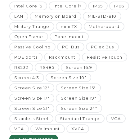
Intel Core i5
Intel Core i7
IP65
IP66
LAN
Memory on Board
MIL-STD-810
Military T range
miniITX
Motherboard
Open Frame
Panel mount
Passive Cooling
PCI Bus
PCIex Bus
POE ports
Rackmount
Resistive Touch
RS232
RS485
Screen 16:9
Screen 4:3
Screen Size 10"
Screen Size 12"
Screen Size 15"
Screen Size 17"
Screen Size 19"
Screen Size 21"
Screen Size 24"
Stainless Steel
Standard T range
VGA
VGA
Wallmount
XVGA