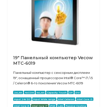
19" Панельный компьютер Vecow
MTC-6019
Панельный компьютер с сенсорным дисплеем
19", оснащенный процессором Intel® Core™ i7 / i5
/ Celeron® 6-го поколения Vecow MTC-6019
2xLAN
4xCOM
4xLAN
Capacity Touch
DP
DVI
Input 24V DC
Input Wide range
Intel Celeron
Intel Core i3
Intel Core i5
Intel Core i7
IP65
LAN
Passive Cooling