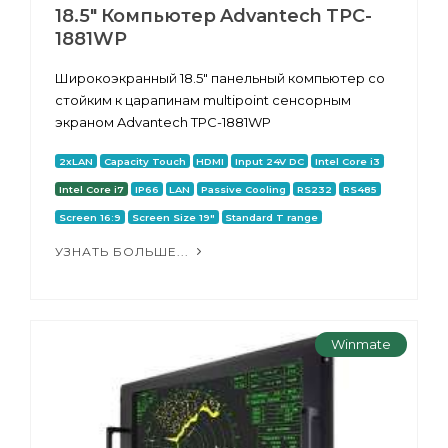
18.5" Компьютер Advantech TPC-
1881WP
Широкоэкранный 18.5" панельный компьютер со
стойким к царапинам multipoint сенсорным
экраном Advantech TPC-1881WP
2xLAN
Capacity Touch
HDMI
Input 24V DC
Intel Core i3
Intel Core i7
IP66
LAN
Passive Cooling
RS232
RS485
Screen 16:9
Screen Size 19"
Standard T range
УЗНАТЬ БОЛЬШЕ...
Winmate