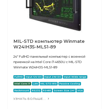
MIL-STD компьютер Winmate
W24IH3S-MLS1-89
24" FullHD панельный компьютер с военной
приемкой на Intel Core i7-4650U с MIL-STD
Winmate W24IH3S-MLS1-89
FullHD
Input 12V DC
Input 24V DC
Input Wide range
Intel Core i7
LAN
MIL-STD-810
Passive Cooling
Rackmount
RS232
RS485
Screen Size 24"
VGA
УЗНАТЬ БОЛЬШЕ...