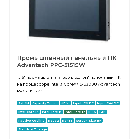
Промышленный панельный ПК
Advantech PPC-3151SW
15.6" промышленный "все в одном" панельный ПК
на процессоре Intel® Core™ i5-6300U Advantech
PPC-3151SW
2xLAN
Capacity Touch
HDMI
Input 12V DC
Input 24V DC
Intel Core i3
Intel Core i5
Intel Core i7
IP66
LAN
Passive Cooling
RS232
RS485
Screen Size 15"
Standard T range