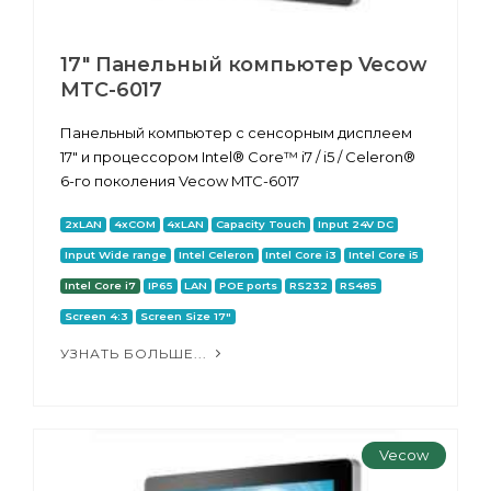
17" Панельный компьютер Vecow
MTC-6017
Панельный компьютер с сенсорным дисплеем
17" и процессором Intel® Core™ i7 / i5 / Celeron®
6-го поколения Vecow MTC-6017
2xLAN
4xCOM
4xLAN
Capacity Touch
Input 24V DC
Input Wide range
Intel Celeron
Intel Core i3
Intel Core i5
Intel Core i7
IP65
LAN
POE ports
RS232
RS485
Screen 4:3
Screen Size 17"
УЗНАТЬ БОЛЬШЕ...
Vecow