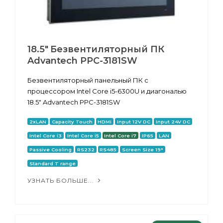
18.5" Безвентиляторный ПК
Advantech PPC-3181SW
Безвентиляторный панельный ПК с
процессором Intel Core i5-6300U и диагональю
18.5" Advantech PPC-3181SW
2xLAN
Capacity Touch
HDMI
Input 12V DC
Input 24V DC
Intel Core i3
Intel Core i5
Intel Core i7
IP65
LAN
Passive Cooling
RS232
RS485
Screen Size 19"
Standard T range
УЗНАТЬ БОЛЬШЕ...