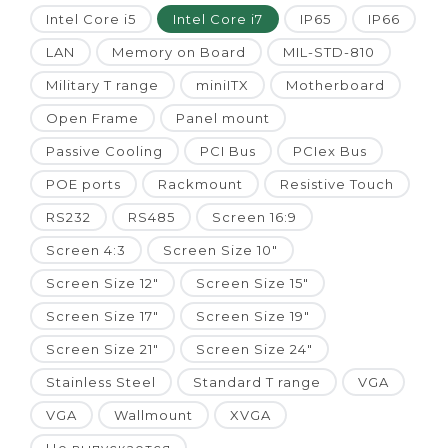
Intel Core i5
Intel Core i7
IP65
IP66
LAN
Memory on Board
MIL-STD-810
Military T range
miniITX
Motherboard
Open Frame
Panel mount
Passive Cooling
PCI Bus
PCIex Bus
POE ports
Rackmount
Resistive Touch
RS232
RS485
Screen 16:9
Screen 4:3
Screen Size 10"
Screen Size 12"
Screen Size 15"
Screen Size 17"
Screen Size 19"
Screen Size 21"
Screen Size 24"
Stainless Steel
Standard T range
VGA
VGA
Wallmount
XVGA