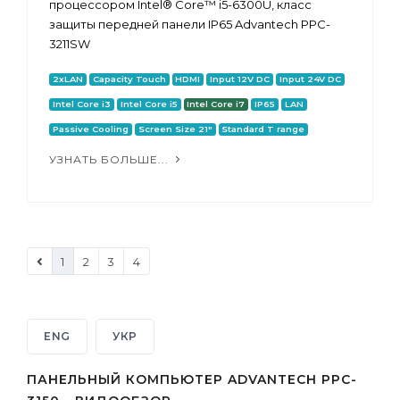
процессором Intel® Core™ i5-6300U, класс
защиты передней панели IP65 Advantech PPC-
3211SW
2xLAN
Capacity Touch
HDMI
Input 12V DC
Input 24V DC
Intel Core i3
Intel Core i5
Intel Core i7
IP65
LAN
Passive Cooling
Screen Size 21"
Standard T range
УЗНАТЬ БОЛЬШЕ...
1
2
3
4
ENG
УКР
ПАНЕЛЬНЫЙ КОМПЬЮТЕР ADVANTECH PPC-