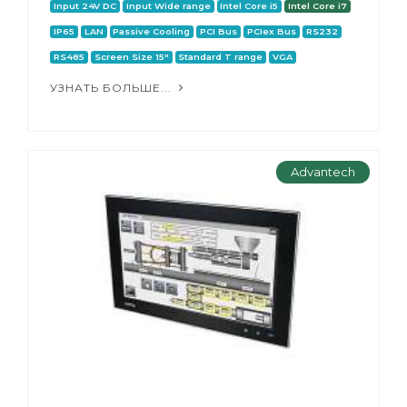
Input 24V DC
Input Wide range
Intel Core i5
Intel Core i7
IP65
LAN
Passive Cooling
PCI Bus
PCIex Bus
RS232
RS485
Screen Size 15"
Standard T range
VGA
УЗНАТЬ БОЛЬШЕ...
Advantech