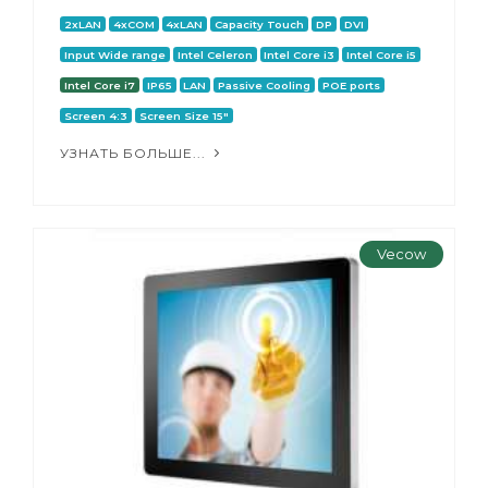
2xLAN
4xCOM
4xLAN
Capacity Touch
DP
DVI
Input Wide range
Intel Celeron
Intel Core i3
Intel Core i5
Intel Core i7
IP65
LAN
Passive Cooling
POE ports
Screen 4:3
Screen Size 15"
УЗНАТЬ БОЛЬШЕ...
Vecow