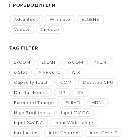
ПРОИЗВОДИТЕЛИ
Advantech
Winmate
ELGENS
Vecow
Cincoze
TAG FILTER
2xCOM
2xLAN
4xCOM
4xLAN
6 Slot
All-Round
ATX
Capacity Touch
COM
Desktop CPU
Din-Rail Mount
DP
DVI
Extended T range
FullHD
HDMI
High Brightness
Input 12V DC
Input 24V DC
Input Wide range
Intel Atom
Intel Celeron
Intel Core i3