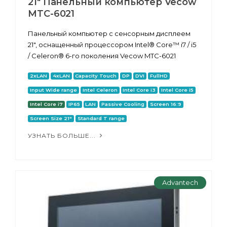
21" Панельный компьютер Vecow
MTC-6021
Панельный компьютер с сенсорным дисплеем
21", оснащенный процессором Intel® Core™ i7 / i5
/ Celeron® 6-го поколения Vecow MTC-6021
2xLAN
4xLAN
Capacity Touch
DP
DVI
FullHD
Input Wide range
Intel Celeron
Intel Core i3
Intel Core i5
Intel Core i7
IP65
LAN
Passive Cooling
Screen 16:9
Screen Size 21"
Standard T range
УЗНАТЬ БОЛЬШЕ...
Advantech