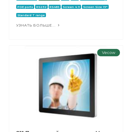
POE ports
RS232
RS485
Screen 4:3
Screen Size 19"
Standard T range
УЗНАТЬ БОЛЬШЕ...
Vecow