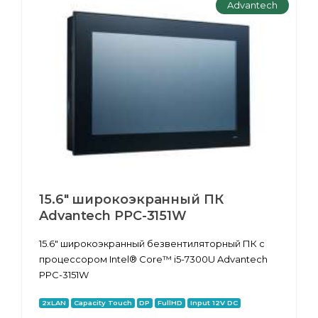
Advantech
15.6" широкоэкранный ПК
Advantech PPC-3151W
15.6" широкоэкранный безвентиляторный ПК с
процессором Intel® Core™ i5-7300U Advantech
PPC-3151W
2xLAN
Capacity Touch
DP
FullHD
Input 12V DC