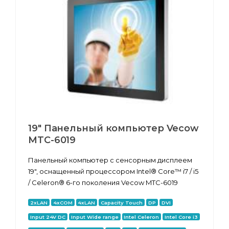
19" Панельный компьютер Vecow
MTC-6019
Панельный компьютер с сенсорным дисплеем
19", оснащенный процессором Intel® Core™ i7 / i5
/ Celeron® 6-го поколения Vecow MTC-6019
2xLAN
4xCOM
4xLAN
Capacity Touch
DP
DVI
Input 24V DC
Input Wide range
Intel Celeron
Intel Core i3