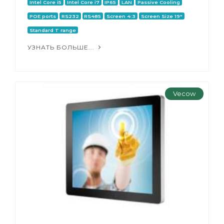
Intel Core i5
Intel Core i7
IP65
LAN
Passive Cooling
POE ports
RS232
RS485
Screen 4:3
Screen Size 19"
Standard T range
УЗНАТЬ БОЛЬШЕ...
Vecow