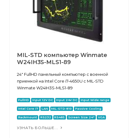
MIL-STD компьютер Winmate
W24IH3S-MLS1-89
24" FullHD панельный компьютер с военной
приемкой на Intel Core i7-4650U с MIL-STD
Winmate W24IH3S-MLS1-89
FullHD
Input 12V DC
Input 24V DC
Input Wide range
Intel Core i7
LAN
MIL-STD-810
Passive Cooling
Rackmount
RS232
RS485
Screen Size 24"
VGA
УЗНАТЬ БОЛЬШЕ...