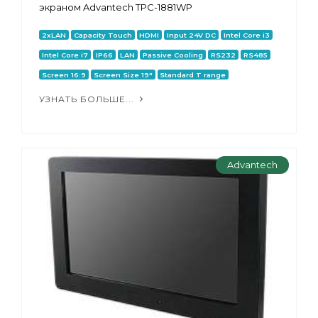
экраном Advantech TPC-1881WP
2xLAN
Capacity Touch
HDMI
Input 24V DC
Intel Core i3
Intel Core i7
IP66
LAN
Passive Cooling
RS232
RS485
Screen 16:9
Screen Size 19"
Standard T range
УЗНАТЬ БОЛЬШЕ...
Advantech