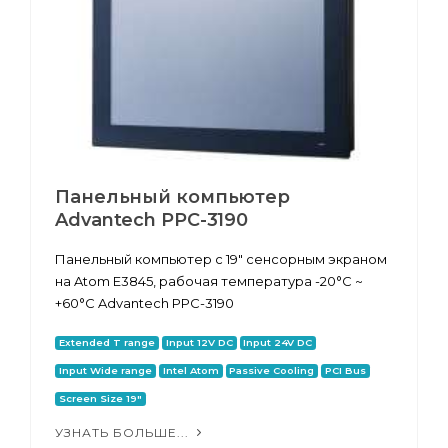
Панельный компьютер
Advantech PPC-3190
Панельный компьютер с 19" сенсорным экраном
на Atom E3845, рабочая температура -20°C ~
+60°C Advantech PPC-3190
Extended T range
Input 12V DC
Input 24V DC
Input Wide range
Intel Atom
Passive Cooling
PCI Bus
Screen Size 19"
УЗНАТЬ БОЛЬШЕ...