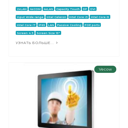
2xLAN
4xCOM
4xLAN
Capacity Touch
DP
DVI
Input Wide range
Intel Celeron
Intel Core i3
Intel Core i5
Intel Core i7
IP65
LAN
Passive Cooling
POE ports
Screen 4:3
Screen Size 15"
УЗНАТЬ БОЛЬШЕ...
Vecow