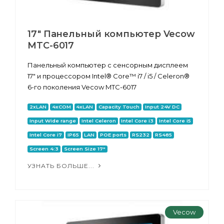
17" Панельный компьютер Vecow
MTC-6017
Панельный компьютер с сенсорным дисплеем
17" и процессором Intel® Core™ i7 / i5 / Celeron®
6-го поколения Vecow MTC-6017
2xLAN
4xCOM
4xLAN
Capacity Touch
Input 24V DC
Input Wide range
Intel Celeron
Intel Core i3
Intel Core i5
Intel Core i7
IP65
LAN
POE ports
RS232
RS485
Screen 4:3
Screen Size 17"
УЗНАТЬ БОЛЬШЕ...
Vecow