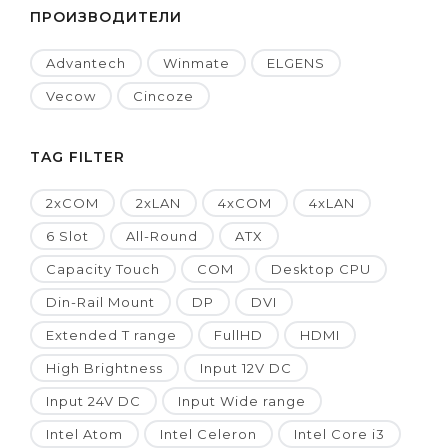
ПРОИЗВОДИТЕЛИ
Advantech
Winmate
ELGENS
Vecow
Cincoze
TAG FILTER
2xCOM
2xLAN
4xCOM
4xLAN
6 Slot
All-Round
ATX
Capacity Touch
COM
Desktop CPU
Din-Rail Mount
DP
DVI
Extended T range
FullHD
HDMI
High Brightness
Input 12V DC
Input 24V DC
Input Wide range
Intel Atom
Intel Celeron
Intel Core i3