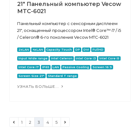
21" Панельный компьютер Vecow
MTC-6021
Панельный компьютер с сенсорным дисплеем
21", оснащенный процессором Intel® Core™ i7 / i5
/ Celeron® 6-го поколения Vecow MTC-6021
2xLAN
4xLAN
Capacity Touch
DP
DVI
FullHD
Input Wide range
Intel Celeron
Intel Core i3
Intel Core i5
Intel Core i7
IP65
LAN
Passive Cooling
Screen 16:9
Screen Size 21"
Standard T range
УЗНАТЬ БОЛЬШЕ...
1
2
3
4
5