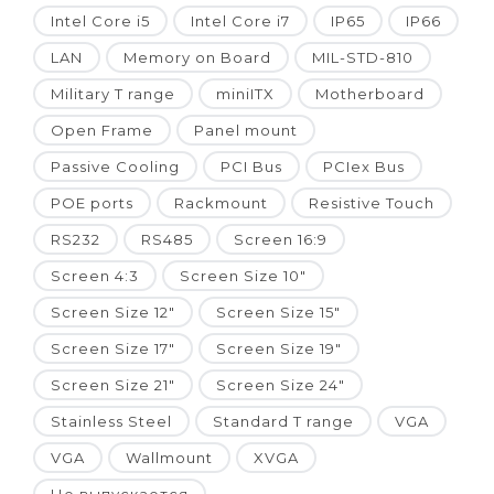
Intel Core i5
Intel Core i7
IP65
IP66
LAN
Memory on Board
MIL-STD-810
Military T range
miniITX
Motherboard
Open Frame
Panel mount
Passive Cooling
PCI Bus
PCIex Bus
POE ports
Rackmount
Resistive Touch
RS232
RS485
Screen 16:9
Screen 4:3
Screen Size 10"
Screen Size 12"
Screen Size 15"
Screen Size 17"
Screen Size 19"
Screen Size 21"
Screen Size 24"
Stainless Steel
Standard T range
VGA
VGA
Wallmount
XVGA