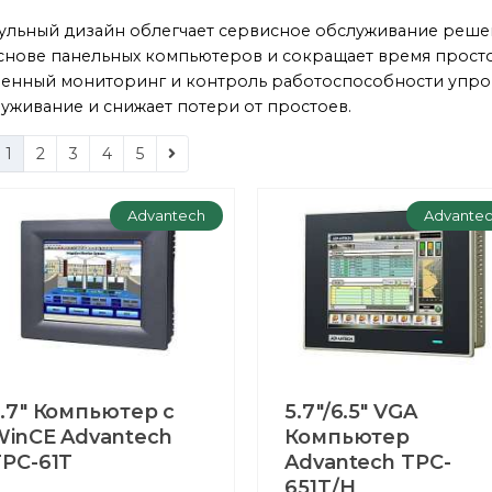
льный дизайн облегчает сервисное обслуживание реш
снове панельных компьютеров и сокращает время просто
енный мониторинг и контроль работоспособности упр
уживание и снижает потери от простоев.
1
2
3
4
5
Advantech
Advante
.7" Компьютер с
5.7"/6.5" VGA
WinCE Advantech
Компьютер
TPC-61T
Advantech TPC-
651T/H