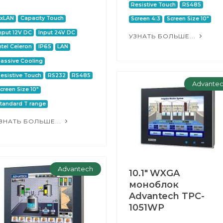
Resistive Touch
RS485
2xLAN
Capacity Touch
Screen 4:3
Screen Size 10"
nput 12V DC
Input 24V DC
УЗНАТЬ БОЛЬШЕ...
ntel Celeron
IP65
LAN
assive Cooling
esistive Touch
RS232
RS485
Advante
creen Size 10"
tandard T range
ЗНАТЬ БОЛЬШЕ...
Advantech
10.1" WXGA
моноблок
Advantech TPC-
1051WP