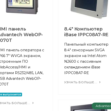
HMI панель
8.4" Компьютер
Advantech WebOP-
iBase IPPC08A7-RE
2070T
Панельный компьютер
MI панель оператора c
8.4" сенсорным SVGA
P66 7" WVGA экраном,
экраном на Intel Atom
строенным ПО
N2600 с пассивным
ebAccess/HMI и
охлаждением iBase
ортами RS232/485, LAN,
IPPC08A7-RE
SB Advantech WebOP-
УЗНАТЬ БОЛЬШЕ...
070T
е выпускается
ЗНАТЬ БОЛЬШЕ...
Advante