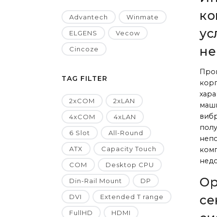
ко
Advantech
Winmate
ус
ELGENS
Vecow
не
Cincoze
Про
TAG FILTER
корп
хар
2xCOM
2xLAN
маши
вибр
4xCOM
4xLAN
полу
6 Slot
All-Round
непо
ATX
Capacity Touch
комп
недо
COM
Desktop CPU
Ор
Din-Rail Mount
DP
DVI
Extended T range
се
FullHD
HDMI