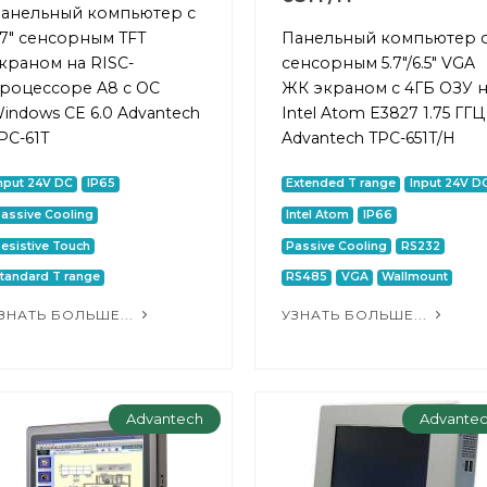
анельный компьютер с
.7" сенсорным TFT
Панельный компьютер 
краном на RISC-
сенсорным 5.7"/6.5" VGA
роцессоре A8 с ОС
ЖК экраном с 4ГБ ОЗУ 
indows CE 6.0 Advantech
Intel Atom E3827 1.75 ГГЦ
PC-61T
Advantech TPC-651T/H
nput 24V DC
IP65
Extended T range
Input 24V D
assive Cooling
Intel Atom
IP66
esistive Touch
Passive Cooling
RS232
tandard T range
RS485
VGA
Wallmount
ЗНАТЬ БОЛЬШЕ...
УЗНАТЬ БОЛЬШЕ...
Advantech
Advante