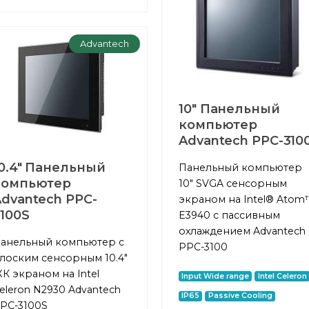
Advantech
10" Панельный
компьютер
Advantech PPC-310
0.4" Панельный
Панельный компьютер
компьютер
10" SVGA сенсорным
dvantech PPC-
экраном на Intel® Atom
100S
E3940 с пассивным
охлаждением Advantech
анельный компьютер с
PPC-3100
лоским сенсорным 10.4"
К экраном на Intel
Input Wide range
Intel Celeron
eleron N2930 Advantech
IP65
Passive Cooling
PC-3100S