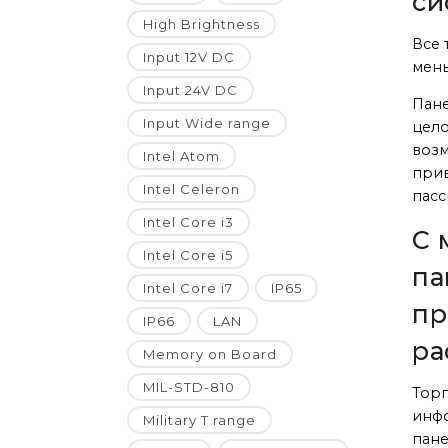
си
High Brightness
Все 
Input 12V DC
мен
Input 24V DC
Пан
Input Wide range
цело
возм
Intel Atom
прив
Intel Celeron
пасс
Intel Core i3
С 
Intel Core i5
па
Intel Core i7
IP65
пр
IP66
LAN
ра
Memory on Board
MIL-STD-810
Торг
инфо
Military T range
пане