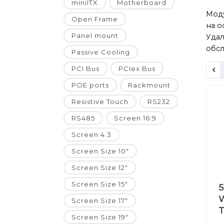
miniITX
Motherboard
Моду
Open Frame
на о
Panel mount
Удал
обсл
Passive Cooling
PCI Bus
PCIex Bus
POE ports
Rackmount
Resistive Touch
RS232
RS485
Screen 16:9
Screen 4:3
Screen Size 10"
Screen Size 12"
Screen Size 15"
5
Screen Size 17"
Screen Size 19"