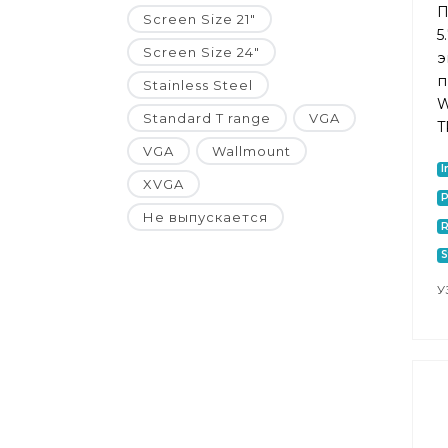
П
Screen Size 21"
5
Screen Size 24"
э
п
Stainless Steel
W
Standard T range
VGA
T
VGA
Wallmount
I
XVGA
P
Не выпускается
R
S
У