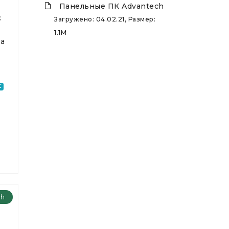
Панельные ПК Advantech
с
Загружено: 04.02.21, Размер:
1.1M
на
C
ch