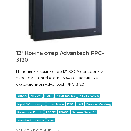
12" Компьютер Advantech PPC-
3120
Панельный компьютер 12" SXGA сенсорным
экраном на Intel Atom E3940 с пассивным
охлаждением Advantech PPC-3120
2xLAN
4xCOM
HDMI
Input 12V DC
Input 24V DC
Input Wide range
Intel Atom
IP65
LAN
Passive Cooling
Resistive Touch
RS232
RS485
Screen Size 12"
Standard T range
VGA
УЗНАТЬ БОЛЬШЕ...