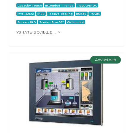
Capacity Touch
Extended T range
Input 24V DC
Intel Atom
IP66
Passive Cooling
RS232
RS485
Screen 16:9
Screen Size 10"
Wallmount
УЗНАТЬ БОЛЬШЕ...
Advantech