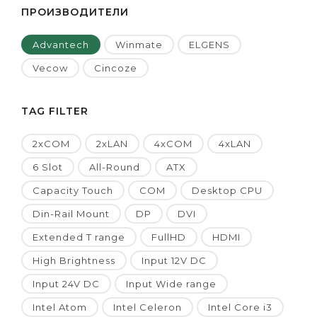
ПРОИЗВОДИТЕЛИ
Advantech
Winmate
ELGENS
Vecow
Cincoze
TAG FILTER
2xCOM
2xLAN
4xCOM
4xLAN
6 Slot
All-Round
ATX
Capacity Touch
COM
Desktop CPU
Din-Rail Mount
DP
DVI
Extended T range
FullHD
HDMI
High Brightness
Input 12V DC
Input 24V DC
Input Wide range
Intel Atom
Intel Celeron
Intel Core i3