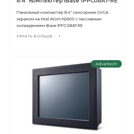
8.4" Компьютер iBase IPPC08A7-RE
Панельный компьютер 8.4" сенсорным SVGA
экраном на Intel Atom N2600 с пассивным
охлаждением iBase IPPC08A7-RE
УЗНАТЬ БОЛЬШЕ...
Advantech