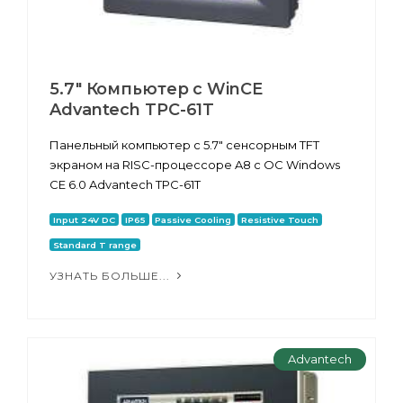
5.7" Компьютер с WinCE
Advantech TPC-61T
Панельный компьютер с 5.7" сенсорным TFT
экраном на RISC-процессоре A8 с ОС Windows
CE 6.0 Advantech TPC-61T
Input 24V DC
IP65
Passive Cooling
Resistive Touch
Standard T range
УЗНАТЬ БОЛЬШЕ...
Advantech