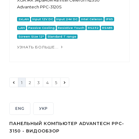
XGA ЖК экраном на Intel Celeron N2930
Advantech PPC-3120S
2xLAN
Input 12V DC
Input 24V DC
Intel Celeron
IP65
LAN
Passive Cooling
Resistive Touch
RS232
RS485
Screen Size 12"
Standard T range
УЗНАТЬ БОЛЬШЕ...
1
2
3
4
5
ENG
УКР
ПАНЕЛЬНЫЙ КОМПЬЮТЕР ADVANTECH PPC-
3150 - ВИДООБЗОР