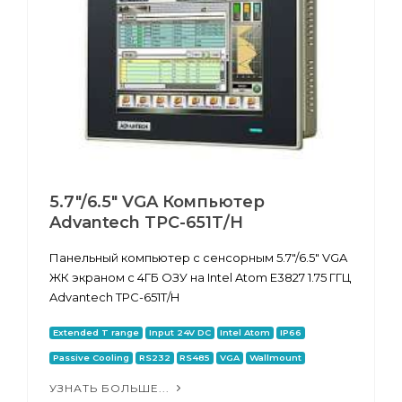
5.7"/6.5" VGA Компьютер
Advantech TPC-651T/H
Панельный компьютер с сенсорным 5.7"/6.5" VGA
ЖК экраном с 4ГБ ОЗУ на Intel Atom E3827 1.75 ГГЦ
Advantech TPC-651T/H
Extended T range
Input 24V DC
Intel Atom
IP66
Passive Cooling
RS232
RS485
VGA
Wallmount
УЗНАТЬ БОЛЬШЕ...