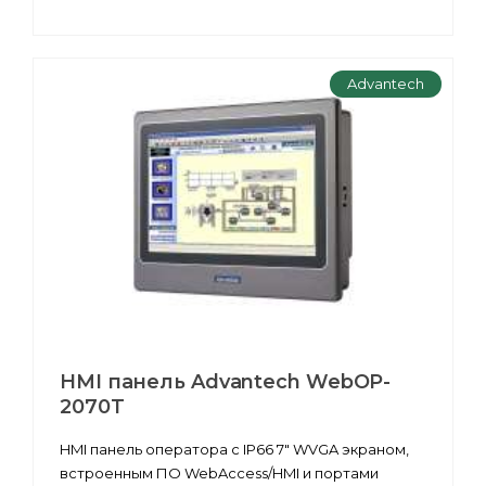
Advantech
HMI панель Advantech WebOP-
2070T
HMI панель оператора c IP66 7" WVGA экраном,
встроенным ПО WebAccess/HMI и портами