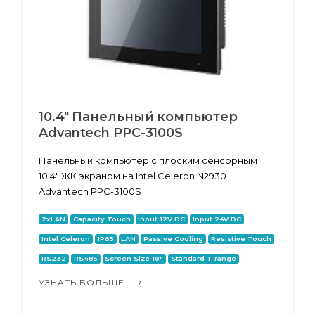
10.4" Панельный компьютер
Advantech PPC-3100S
Панельный компьютер с плоским сенсорным
10.4" ЖК экраном на Intel Celeron N2930
Advantech PPC-3100S
2xLAN
Capacity Touch
Input 12V DC
Input 24V DC
Intel Celeron
IP65
LAN
Passive Cooling
Resistive Touch
RS232
RS485
Screen Size 10"
Standard T range
УЗНАТЬ БОЛЬШЕ...