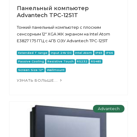
Панельный компьютер
Advantech TPC-1251T
Тонкий панельный компьютер с плоским
сенсорным 12" XGA ЖК экраном на Intel Atom
E3827 1.75 ГГЦ с 4ГБ ОЗУ Advantech TPC-1251T
Extended T range
Input 24V DC
Intel Atom
IP65
IP66
Passive Cooling
Resistive Touch
RS232
RS485
Screen Size 12"
Wallmount
УЗНАТЬ БОЛЬШЕ...
Advantech