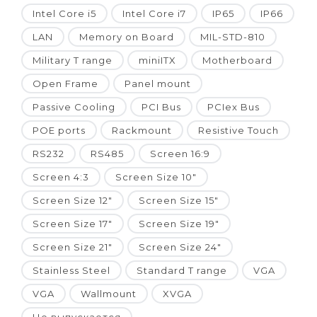
Intel Core i5
Intel Core i7
IP65
IP66
LAN
Memory on Board
MIL-STD-810
Military T range
miniITX
Motherboard
Open Frame
Panel mount
Passive Cooling
PCI Bus
PCIex Bus
POE ports
Rackmount
Resistive Touch
RS232
RS485
Screen 16:9
Screen 4:3
Screen Size 10"
Screen Size 12"
Screen Size 15"
Screen Size 17"
Screen Size 19"
Screen Size 21"
Screen Size 24"
Stainless Steel
Standard T range
VGA
VGA
Wallmount
XVGA