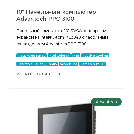
10" Панельный компьютер
Advantech PPC-3100
Панельный компьютер 10" SVGA сенсорным
экраном на Intel® Atom™ E3940 с пассивным
охлаждением Advantech PPC-3100
Input Wide range
Intel Celeron
IP65
Passive Cooling
Resistive Touch
RS485
Screen 4:3
Screen Size 10"
УЗНАТЬ БОЛЬШЕ...
Advantech