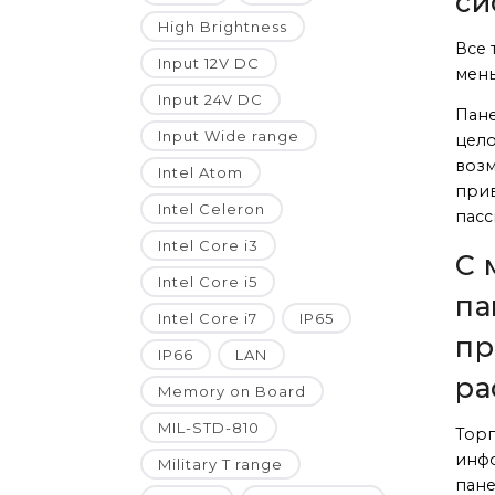
си
High Brightness
Все 
Input 12V DC
мен
Input 24V DC
Пан
Input Wide range
цело
возм
Intel Atom
прив
Intel Celeron
пасс
Intel Core i3
С 
Intel Core i5
па
Intel Core i7
IP65
пр
IP66
LAN
ра
Memory on Board
MIL-STD-810
Торг
инфо
Military T range
пане