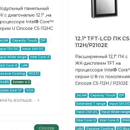
одульный панельный
К с диагональю 12.1" ,на
роцессоре Intel® Core™
ерии U Cincoze CS-112HC
12.1" TFT-LCD ПК CS
2xLAN
Capacity Touch
DP
112H/P2102E
nput 12V DC
Input 24V DC
Расширяемый 12,1" ПК с
nput Wide range
Intel Core i3
ЖК-дисплеем TFT на
ntel Core i5
LAN
процессоре Intel® Core
assive Cooling
RS232
серии U 8-го поколения
RS485
Screen 4:3
Cincoze CS-112H / P2102E
creen Size 12"
VGA
2xLAN
Capacity Touch
DP
ЗНАТЬ БОЛЬШЕ...
Extended T range
Input 12V DC
Input 24V DC
Input Wide range
Intel Core i3
Intel Core i5
IP6
Cincoze
LAN
Passive Cooling
PCI Bus