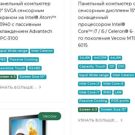
анельный компьютер
Панельный компьютер 
0" SVGA сенсорным
сенсорным дисплеем 15"
краном на Intel® Atom™
оснащенный
3940 с пассивным
процессором Intel®
хлаждением Advantech
Core™ i7 / i5 / Celeron® 6-
PC-3100
го поколения Vecow MT
6015
nput Wide range
Intel Celeron
2xLAN
4xCOM
4xLAN
P65
Passive Cooling
Capacity Touch
DP
DVI
esistive Touch
RS485
Input Wide range
Intel Celeron
creen 4:3
Screen Size 10"
Intel Core i3
Intel Core i5
ЗНАТЬ БОЛЬШЕ...
Intel Core i7
IP65
LAN
Passive Cooling
POE ports
Screen 4:3
Screen Size 15"
Vecow
УЗНАТЬ БОЛЬШЕ...