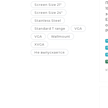
П
Screen Size 21"
1
Screen Size 24"
э
E
Stainless Steel
о
Standard T range
VGA
P
VGA
Wallmount
I
XVGA
I
Не выпускается
R
S
У