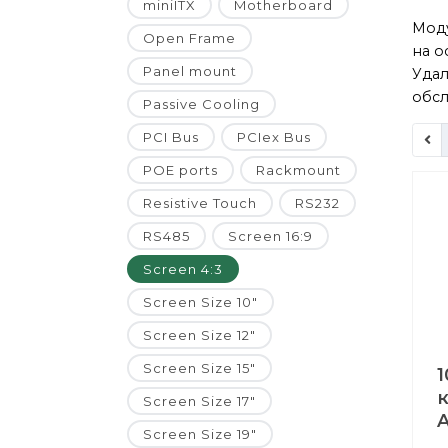
miniITX
Motherboard
Моду
Open Frame
на о
Panel mount
Удал
обсл
Passive Cooling
PCI Bus
PCIex Bus
POE ports
Rackmount
Resistive Touch
RS232
RS485
Screen 16:9
Screen 4:3
Screen Size 10"
Screen Size 12"
Screen Size 15"
Screen Size 17"
A
Screen Size 19"