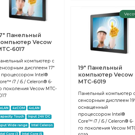
Veco
17" Панельный
компьютер Vecow
MTC-6017
анельный компьютер с
19" Панельный
енсорным дисплеем 17"
компьютер Vecow
 процессором Intel®
MTC-6019
ore™ i7 / i5 / Celeron® 6-
о поколения Vecow MTC-
Панельный компьютер 
017
сенсорным дисплеем 19"
оснащенный
2xLAN
4xCOM
4xLAN
процессором Intel®
apacity Touch
Input 24V DC
Core™ i7 / i5 / Celeron® 6-
nput Wide range
Intel Celeron
го поколения Vecow MT
ntel Core i3
Intel Core i5