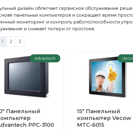
льный дизайн облегчает сервисное обслуживание реш
снове панельных компьютеров и сокращает время просто
енный мониторинг и контроль работоспособности упр
уживание и снижает потери от простоев.
1
2
3
Advantech
Veco
10" Панельный
15" Панельный
компьютер
компьютер Vecow
dvantech PPC-3100
MTC-6015