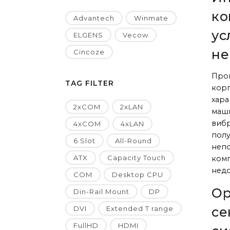
ко
Advantech
Winmate
ус
ELGENS
Vecow
не
Cincoze
Про
TAG FILTER
корп
хар
2xCOM
2xLAN
маши
вибр
4xCOM
4xLAN
полу
6 Slot
All-Round
непо
ATX
Capacity Touch
комп
недо
COM
Desktop CPU
Ор
Din-Rail Mount
DP
DVI
Extended T range
се
FullHD
HDMI