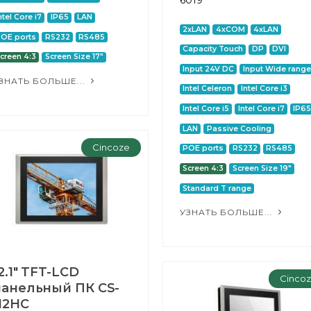
6019
ntel Core i7
IP65
LAN
2xLAN
4xCOM
4xLAN
OE ports
RS232
RS485
Capacity Touch
DP
DVI
creen 4:3
Screen Size 17"
Input 24V DC
Input Wide range
ЗНАТЬ БОЛЬШЕ...
Intel Celeron
Intel Core i3
Intel Core i5
Intel Core i7
IP6
LAN
Passive Cooling
Cincoze
POE ports
RS232
RS485
Screen 4:3
Screen Size 19"
Standard T range
УЗНАТЬ БОЛЬШЕ...
2.1" TFT-LCD
Cinco
панельный ПК CS-
12HC