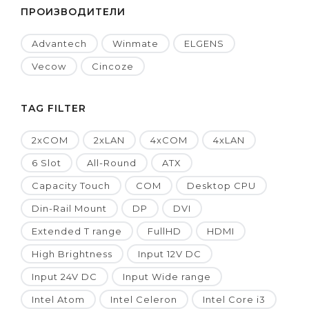
ПРОИЗВОДИТЕЛИ
Advantech
Winmate
ELGENS
Vecow
Cincoze
TAG FILTER
2xCOM
2xLAN
4xCOM
4xLAN
6 Slot
All-Round
ATX
Capacity Touch
COM
Desktop CPU
Din-Rail Mount
DP
DVI
Extended T range
FullHD
HDMI
High Brightness
Input 12V DC
Input 24V DC
Input Wide range
Intel Atom
Intel Celeron
Intel Core i3