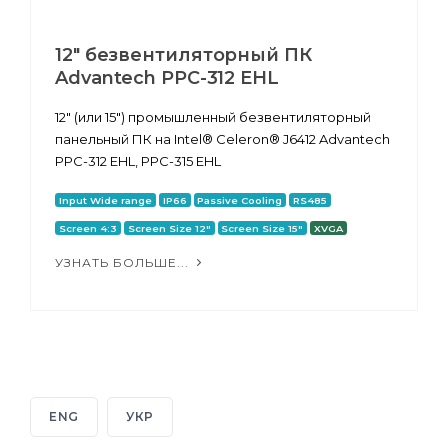
12" безвентиляторный ПК
Advantech PPC-312 EHL
12" (или 15") промышленный безвентиляторный
панельный ПК на Intel® Celeron® J6412 Advantech
PPC-312 EHL, PPC-315 EHL
Input Wide range
IP66
Passive Cooling
RS485
Screen 4:3
Screen Size 12"
Screen Size 15"
XVGA
УЗНАТЬ БОЛЬШЕ...
ENG
УКР