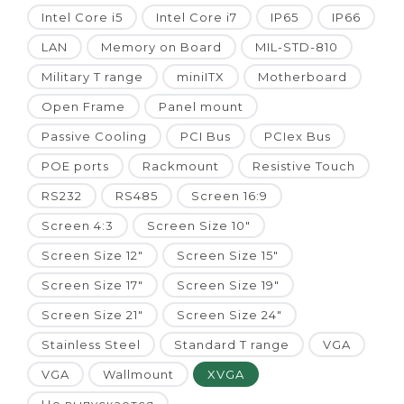
Intel Core i5
Intel Core i7
IP65
IP66
LAN
Memory on Board
MIL-STD-810
Military T range
miniITX
Motherboard
Open Frame
Panel mount
Passive Cooling
PCI Bus
PCIex Bus
POE ports
Rackmount
Resistive Touch
RS232
RS485
Screen 16:9
Screen 4:3
Screen Size 10"
Screen Size 12"
Screen Size 15"
Screen Size 17"
Screen Size 19"
Screen Size 21"
Screen Size 24"
Stainless Steel
Standard T range
VGA
VGA
Wallmount
XVGA