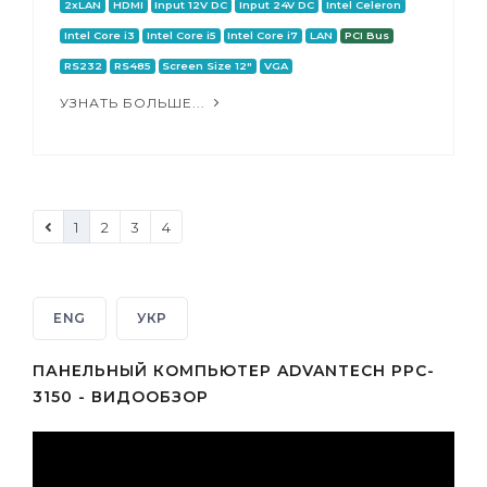
2xLAN
HDMI
Input 12V DC
Input 24V DC
Intel Celeron
Intel Core i3
Intel Core i5
Intel Core i7
LAN
PCI Bus
RS232
RS485
Screen Size 12"
VGA
УЗНАТЬ БОЛЬШЕ...
1
2
3
4
ENG
УКР
ПАНЕЛЬНЫЙ КОМПЬЮТЕР ADVANTECH PPC-
3150 - ВИДООБЗОР