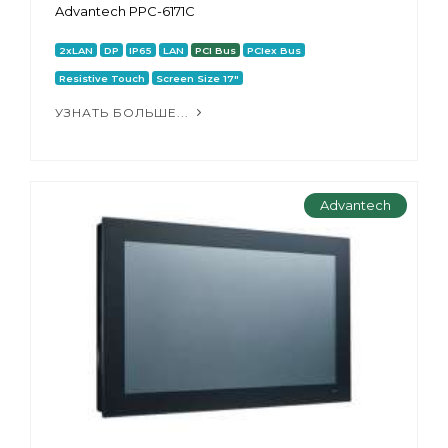
Advantech PPC-6171С
2xLAN
DP
IP65
LAN
PCI Bus
PCIex Bus
Resistive Touch
Screen Size 17"
УЗНАТЬ БОЛЬШЕ...
Advantech