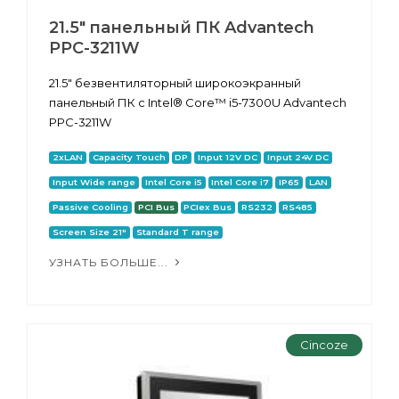
21.5" панельный ПК Advantech
PPC-3211W
21.5" безвентиляторный широкоэкранный
панельный ПК с Intel® Core™ i5-7300U Advantech
PPC-3211W
2xLAN
Capacity Touch
DP
Input 12V DC
Input 24V DC
Input Wide range
Intel Core i5
Intel Core i7
IP65
LAN
Passive Cooling
PCI Bus
PCIex Bus
RS232
RS485
Screen Size 21"
Standard T range
УЗНАТЬ БОЛЬШЕ...
Cincoze