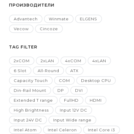
ПРОИЗВОДИТЕЛИ
Advantech
Winmate
ELGENS
Vecow
Cincoze
TAG FILTER
2xCOM
2xLAN
4xCOM
4xLAN
6 Slot
All-Round
ATX
Capacity Touch
COM
Desktop CPU
Din-Rail Mount
DP
DVI
Extended T range
FullHD
HDMI
High Brightness
Input 12V DC
Input 24V DC
Input Wide range
Intel Atom
Intel Celeron
Intel Core i3