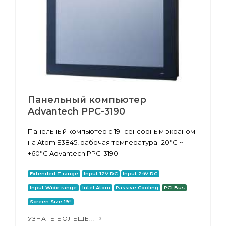
Панельный компьютер
Advantech PPC-3190
Панельный компьютер с 19" сенсорным экраном
на Atom E3845, рабочая температура -20°C ~
+60°C Advantech PPC-3190
Extended T range
Input 12V DC
Input 24V DC
Input Wide range
Intel Atom
Passive Cooling
PCI Bus
Screen Size 19"
УЗНАТЬ БОЛЬШЕ...