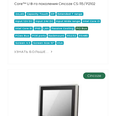
Core™ U 8-го поколения Cincoze CS-115 / P2102
2xLAN
Capacity Touch
DP
Extended T range
Input 12V DC
Input 24V DC
Input Wide range
Intel Core i3
Intel Core i5
IP65
LAN
Passive Cooling
PCI Bus
PCIex Bus
POE ports
Rackmount
RS232
RS485
Screen 4:3
Screen Size 15"
VGA
УЗНАТЬ БОЛЬШЕ...
Cincoze