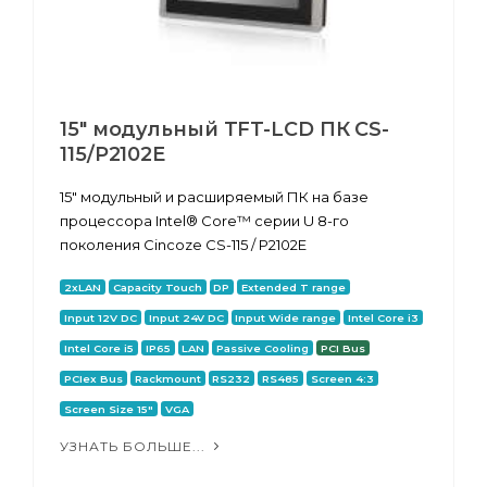
15" модульный TFT-LCD ПК CS-
115/P2102E
15" модульный и расширяемый ПК на базе
процессора Intel® Core™ серии U 8-го
поколения Cincoze CS-115 / P2102E
2xLAN
Capacity Touch
DP
Extended T range
Input 12V DC
Input 24V DC
Input Wide range
Intel Core i3
Intel Core i5
IP65
LAN
Passive Cooling
PCI Bus
PCIex Bus
Rackmount
RS232
RS485
Screen 4:3
Screen Size 15"
VGA
УЗНАТЬ БОЛЬШЕ...