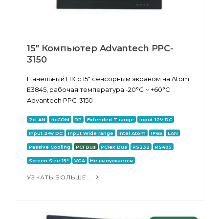
15" Компьютер Advantech PPC-
3150
Панельный ПК с 15" сенсорным экраном на Atom
E3845, рабочая температура -20°C ~ +60°C
Advantech PPC-3150
2xLAN
4xCOM
DP
Extended T range
Input 12V DC
Input 24V DC
Input Wide range
Intel Atom
IP65
LAN
Passive Cooling
PCI Bus
PCIex Bus
RS232
RS485
Screen Size 15"
VGA
Не выпускается
УЗНАТЬ БОЛЬШЕ...