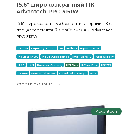
15.6" широкоэкранный ПК
Advantech PPC-3151W
15.6" широкоэкранный безвентиляторный ПК с
процессором Intel® Core™ i5-7300U Advantech
PPC-3151W
2xLAN
Capacity Touch
DP
FullHD
Input 12V DC
Input 24V DC
Input Wide range
Intel Core i5
Intel Core i7
IP65
LAN
Passive Cooling
PCI Bus
PCIex Bus
RS232
RS485
Screen Size 15"
Standard T range
VGA
УЗНАТЬ БОЛЬШЕ...
Advantech