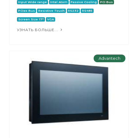
Input Wide range
Intel Atom
Passive Cooling
PCI Bus
PCIex Bus
Resistive Touch
RS232
RS485
Screen Size 17"
VGA
УЗНАТЬ БОЛЬШЕ...
Advantech