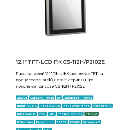
12.1" TFT-LCD ПК CS-112H/P2102E
Расширяемый 12,1" ПК с ЖК-дисплеем TFT на
процессоре Intel® Core™ серии U 8-го
поколения Cincoze CS-112H / P2102E
2xLAN
Capacity Touch
DP
Extended T range
Input 12V DC
Input 24V DC
Input Wide range
Intel Core i3
Intel Core i5
IP65
LAN
Passive Cooling
PCI Bus
PCIex Bus
Rackmount
RS232
RS485
Screen 4:3