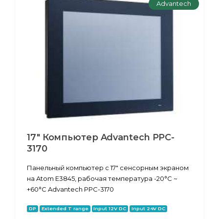
Advantech
17" Компьютер Advantech PPC-
3170
Панельный компьютер с 17" сенсорным экраном
на Atom E3845, рабочая температура -20°C ~
+60°C Advantech PPC-3170
DP
Extended T range
Input 12V DC
Input 24V DC