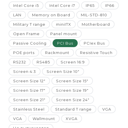
Intel Core i5
Intel Core i7
IP65
IP66
LAN
Memory on Board
MIL-STD-810
Military T range
miniITX
Motherboard
Open Frame
Panel mount
Passive Cooling
PCI Bus
PCIex Bus
POE ports
Rackmount
Resistive Touch
RS232
RS485
Screen 16:9
Screen 4:3
Screen Size 10"
Screen Size 12"
Screen Size 15"
Screen Size 17"
Screen Size 19"
Screen Size 21"
Screen Size 24"
Stainless Steel
Standard T range
VGA
VGA
Wallmount
XVGA