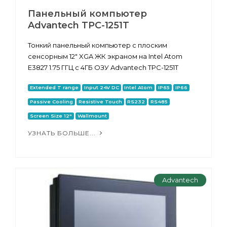
Панельный компьютер
Advantech TPC-1251T
Тонкий панельный компьютер с плоским
сенсорным 12" XGA ЖК экраном на Intel Atom
E3827 1.75 ГГЦ с 4ГБ ОЗУ Advantech TPC-1251T
Extended T range
Input 24V DC
Intel Atom
IP65
IP66
Passive Cooling
Resistive Touch
RS232
RS485
Screen Size 12"
Wallmount
УЗНАТЬ БОЛЬШЕ...
Advantech