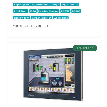
Capacity Touch
Extended T range
Input 24V DC
Intel Atom
IP66
Passive Cooling
RS232
RS485
Screen 16:9
Screen Size 10"
Wallmount
УЗНАТЬ БОЛЬШЕ...
Advantech