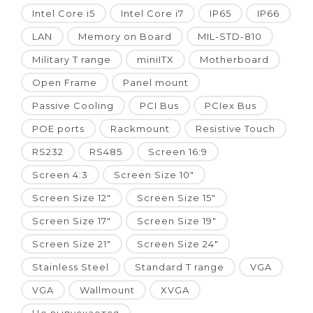
Intel Core i5
Intel Core i7
IP65
IP66
LAN
Memory on Board
MIL-STD-810
Military T range
miniITX
Motherboard
Open Frame
Panel mount
Passive Cooling
PCI Bus
PCIex Bus
POE ports
Rackmount
Resistive Touch
RS232
RS485
Screen 16:9
Screen 4:3
Screen Size 10"
Screen Size 12"
Screen Size 15"
Screen Size 17"
Screen Size 19"
Screen Size 21"
Screen Size 24"
Stainless Steel
Standard T range
VGA
VGA
Wallmount
XVGA