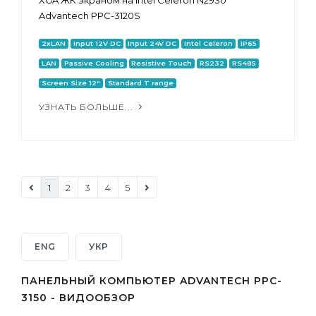
XGA ЖК экраном на Intel Celeron N2930
Advantech PPC-3120S
2xLAN
Input 12V DC
Input 24V DC
Intel Celeron
IP65
LAN
Passive Cooling
Resistive Touch
RS232
RS485
Screen Size 12"
Standard T range
УЗНАТЬ БОЛЬШЕ...
1
2
3
4
5
ENG
УКР
ПАНЕЛЬНЫЙ КОМПЬЮТЕР ADVANTECH PPC-
3150 - ВИДООБЗОР