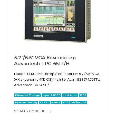
5.7"/6.5" VGA Компьютер
Advantech TPC-651T/H
Панельный компьютер с сенсорным 5.7"/6.5" VGA
ЖК экраном с 4ГБ ОЗУ на Intel Atom E3827 1.75 ГГЦ
Advantech TPC-651T/H
Extended T range
Input 24V DC
Intel Atom
IP66
Passive Cooling
RS232
RS485
VGA
Wallmount
УЗНАТЬ БОЛЬШЕ...