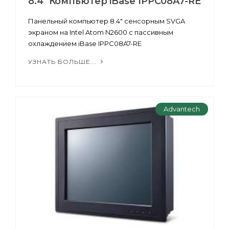
8.4" Компьютер iBase IPPC08A7-RE
Панельный компьютер 8.4" сенсорным SVGA
экраном на Intel Atom N2600 с пассивным
охлаждением iBase IPPC08A7-RE
УЗНАТЬ БОЛЬШЕ...
Advantech