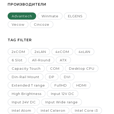
ПРОИЗВОДИТЕЛИ
Advantech
Winmate
ELGENS
Vecow
Cincoze
TAG FILTER
2xCOM
2xLAN
4xCOM
4xLAN
6 Slot
All-Round
ATX
Capacity Touch
COM
Desktop CPU
Din-Rail Mount
DP
DVI
Extended T range
FullHD
HDMI
High Brightness
Input 12V DC
Input 24V DC
Input Wide range
Intel Atom
Intel Celeron
Intel Core i3