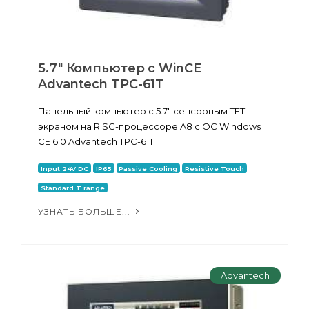
5.7" Компьютер с WinCE
Advantech TPC-61T
Панельный компьютер с 5.7" сенсорным TFT
экраном на RISC-процессоре A8 с ОС Windows
CE 6.0 Advantech TPC-61T
Input 24V DC
IP65
Passive Cooling
Resistive Touch
Standard T range
УЗНАТЬ БОЛЬШЕ...
Advantech