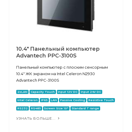
10.4" Панельный компьютер
Advantech PPC-3100S
Панельный компьютер с плоским сенсорным
10.4" ЖК экраном на Intel Celeron N2930
Advantech PPC-3100S
2xLAN
Capacity Touch
Input 12V DC
Input 24V DC
Intel Celeron
IP65
LAN
Passive Cooling
Resistive Touch
RS232
RS485
Screen Size 10"
Standard T range
УЗНАТЬ БОЛЬШЕ...