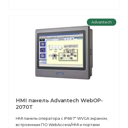
Advantech
HMI панель Advantech WebOP-
2070T
HMI панель оператора c IP66 7" WVGA экраном,
встроенным ПО WebAccess/HMI и портами