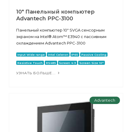
10" Панельный компьютер
Advantech PPC-3100
Панельный компьютер 10" SVGA сенсорным
экраном на Intel® Atom™ E3940 с пассивным
охлаждением Advantech PPC-3100
Input Wide range
Intel Celeron
IP65
Passive Cooling
Resistive Touch
RS485
Screen 4:3
Screen Size 10"
УЗНАТЬ БОЛЬШЕ...
Advantech