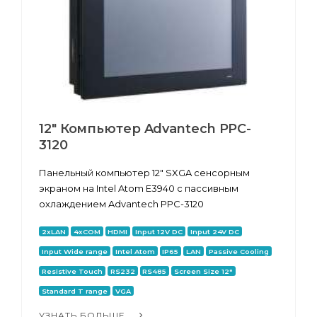
12" Компьютер Advantech PPC-
3120
Панельный компьютер 12" SXGA сенсорным
экраном на Intel Atom E3940 с пассивным
охлаждением Advantech PPC-3120
2xLAN
4xCOM
HDMI
Input 12V DC
Input 24V DC
Input Wide range
Intel Atom
IP65
LAN
Passive Cooling
Resistive Touch
RS232
RS485
Screen Size 12"
Standard T range
VGA
УЗНАТЬ БОЛЬШЕ...