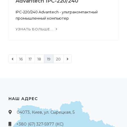
Advantech IPC-220/240
IPC-220/240 Advantech - ультракомпактный
промышленный компьютер
УЗНАТЬ БОЛЬШЕ...
16
17
18
19
20
НАШ АДРЕС
04073, Киев, ул. Сырецкая, 5
+380 (67) 327-5977 (КС)