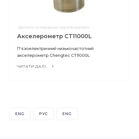
Датчики та первинні перетворювачі
Акселерометр CT11000L
П'єзоелектричний низькочастотний
акселерометр Chengtec CT11000L
ЧИТАТИ ДАЛІ...
ENG
РУС
ENG