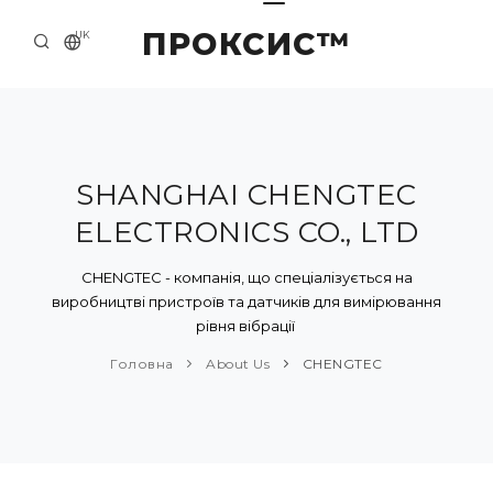
ПРОКСИС™
UK
ГОЛОВНА
КОНТАКТИ
ПРО НАС
SHANGHAI CHENGTEC
ELECTRONICS CO., LTD
ПРИКЛАДИ ТА РІШЕННЯ
КАТАЛОГ ПРОДУКЦІЇ
CHENGTEC - компанія, що спеціалізується на
виробництві пристроїв та датчиків для вимірювання
НОВИНИ
рівня вібрації
Головна
About Us
CHENGTEC