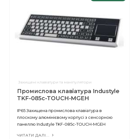
Захищені клавіатури та маніпулятори
Промислова клавіатура Industyle
TKF-085c-TOUCH-MGEH
IP65 Захищена промислова клавіатура в
плоскому алюмінієвому корпусі з сенсорною
панеллю Industyle TKF-085c-TOUCH-MGEH
ЧИТАТИ ДАЛІ...