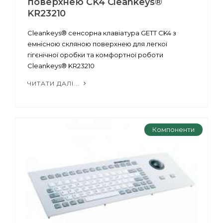
поверхнею CK4 Cleankeys®
KR23210
Cleankeys® сенсорна клавіатура GETT CK4 з
емнісною скляною поверхнею для легкої
гігєнічної оробки та комфортної роботи
Cleankeys® KR23210
ЧИТАТИ ДАЛІ...
Компоненти