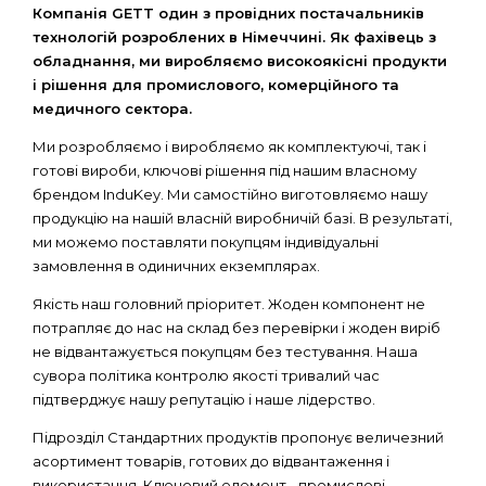
Компанія GETT один з провідних постачальників
технологій розроблених в Німеччині. Як фахівець з
обладнання, ми виробляємо високоякісні продукти
і рішення для промислового, комерційного та
медичного сектора.
Ми розробляємо і виробляємо як комплектуючі, так і
готові вироби, ключові рішення під нашим власному
брендом InduKey. Ми самостійно виготовляємо нашу
продукцію на нашій власній виробничій базі. В результаті,
ми можемо поставляти покупцям індивідуальні
замовлення в одиничних екземплярах.
Якість наш головний пріоритет. Жоден компонент не
потрапляє до нас на склад без перевірки і жоден виріб
не відвантажується покупцям без тестування. Наша
сувора політика контролю якості тривалий час
підтверджує нашу репутацію і наше лідерство.
Підрозділ Стандартних продуктів пропонує величезний
асортимент товарів, готових до відвантаження і
використання. Ключовий елемент - промислові