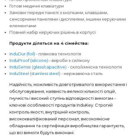
Готові медичні клавіатури
Замовні передні панелі з кнопками, клавішами,
сенсорними панелями і дисплеями, іншими керуючими
елементами
Повний набір керуючих рішень в корпусі
Продукти діляться на 4 сімейства:
InduDur (foil)
- плівкова технологія
InduProof (silicone)
- вироби з силікону
InduSense (glass/capacitive)
- скло/ємнісна технологія
InduSteel (stainless steel)
- нержавіюча сталь
Надійність, можливість довготривалого використання і
обслуговування, наявність великої кількості опцій,
гнучкість і високий ступінь відповідності вимогам -
ключові особливості продуктів InduKey. Строгий
контроль якості, внутрішній контроль,
висококваліфікований персонал, високоякісне
обладнання та сертифікація виробництва гарантують,
що всі вимоги будуть виконані.