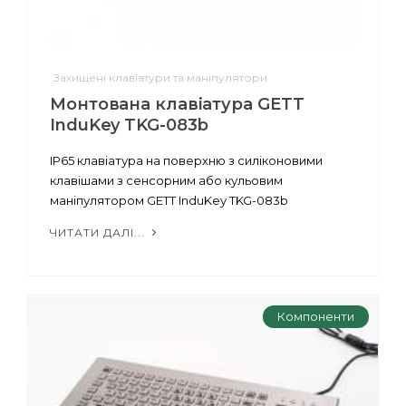
Захищені клавіатури та маніпулятори
Монтована клавіатура GETT
InduKey TKG-083b
IP65 клавіатура на поверхню з силіконовими
клавішами з сенсорним або кульовим
маніпулятором GETT InduKey TKG-083b
ЧИТАТИ ДАЛІ...
Компоненти