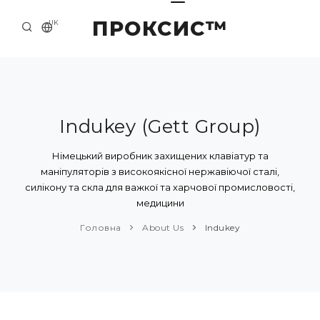
ПРОКСИС™
UK
ГОЛОВНА
КОНТАКТИ
ПРО НАС
Indukey (Gett Group)
ПРИКЛАДИ ТА РІШЕННЯ
Німецький виробник захищених клавіатур та
маніпуляторів з високоякісної нержавіючої сталі,
КАТАЛОГ ПРОДУКЦІЇ
силікону та скла для важкої та харчової промисловості,
медицини
НОВИНИ
Головна
About Us
Indukey