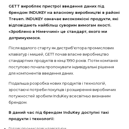
GETT виробляє пристрої введення даних під
брендом INDUKEY на власному виробництві в районі
Treuen. INDUKEY означає високоякісні продукти, які
відповідають найбільш суворим вимогам якості.
«Зроблено в Німеччині» це стандарт, якого ми
дотримуємося.
Після вдалого старту як дистриб'ютора промислових
клавіатур і мишей, GETT почав власне виробництво
стандартних продуктів в кінці 1990 років. Потім компанія
поступово почала пропонувати індивідуальні рішення
для компонентів введення даних.
Подальша розробка нових продуктів і технологій,
зростаючі потреби покупців і розширення виробничих
потужностей зробили InduKey всесвітньо визнаним
брендом.
В даний час під брендом InduKey доступні такі
продукти і технології:
Готові промислові клавіатури