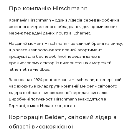
Про компанію Hirschmann
Компанія Hirschmann – один з лідерів серед виробників
активного мережевого обладнання для промислових
мереж передачі даних Industrial Ethernet.
На даний момент Hirschmann - це єдиний бренд на ринку,
що здатен запропонувати повний асортимент
продукції для бесперебійної передачі даних в
промисловому секторі із використанням мережей
Ethernet та Fieldbus.
Заснована в 1924 році компанія Hirschmann, в теперішній
час входить в склад групи компаній Belden - світового
лідера в області високоякісної передачі сигналів.
Виробничі потужності Hirschmann знаходяться в
Германії, в місті Некартенцлінген.
Корпорація Belden, світовий лідер в
області високоякісної