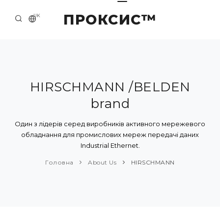
ПРОКСИС™
UK
ГОЛОВНА
КОНТАКТИ
ПРО НАС
HIRSCHMANN /BELDEN
brand
ПРИКЛАДИ ТА РІШЕННЯ
КАТАЛОГ ПРОДУКЦІЇ
Один з лідерів серед виробників активного мережевого
обладнання для промислових мереж передачі даних
НОВИНИ
Industrial Ethernet.
Головна
About Us
HIRSCHMANN