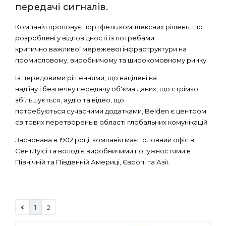
передачі сигналів.
Компанія пропонує портфель комплексних рішень, що
розроблені у відповідності із потребами
критично важливої мережевої інфраструктури на
промисловому, виробничому та широкомовному ринку.
Із передовими рішеннями, що націлені на
надііну і безпечну передачу об'єма даних, що стрімко
збільшується, аудіо та відео, що
потребуються сучасними додатками, Belden є центром
світових перетворень в області глобальних комунікацій.
Заснована в 1902 році, компанія має головний офіс в
СентЛуїсі та володіє виробничими потужностями в
Північній та Південній Америці, Європі та Азії.
1
2