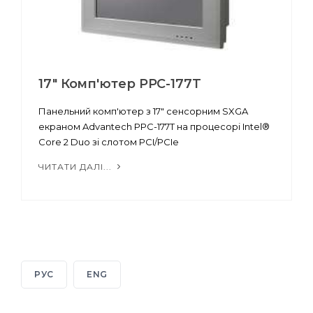
17" Комп'ютер PPC-177T
Панельний комп'ютер з 17" сенсорним SXGA
екраном Advantech PPC-177T на процесорі Intel®
Core 2 Duo зі слотом PCI/PCIe
ЧИТАТИ ДАЛІ...
РУС
ENG