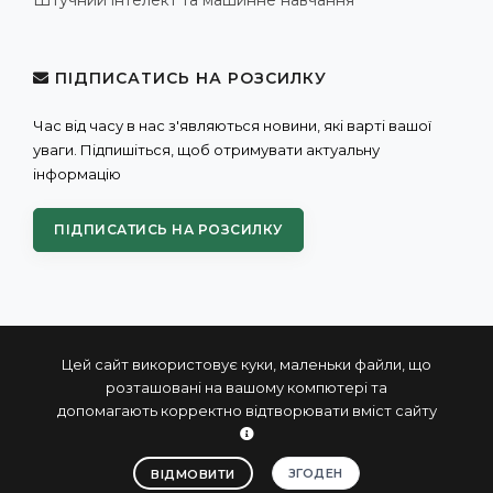
ПІДПИСАТИСЬ НА РОЗСИЛКУ
Час від часу в нас з'являються новини, які варті вашої
уваги. Підпишіться, щоб отримувати актуальну
інформацію
ПІДПИСАТИСЬ НА РОЗСИЛКУ
Цей сайт використовує куки, маленьки файли, що
розташовані на вашому компютері та
допомагають корректно відтворювати вміст сайту
© 2004 - 2026 ПРОКСИС™ - промислові комп'ютери та
системи
ЗГОДЕН
ВІДМОВИТИ