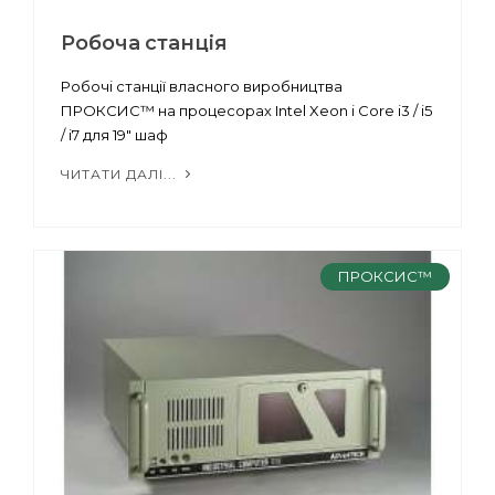
Робоча станція
Робочі станції власного виробництва
ПРОКСИС™ на процесорах Intel Xeon і Core i3 / i5
/ i7 для 19" шаф
ЧИТАТИ ДАЛІ...
ПРОКСИС™