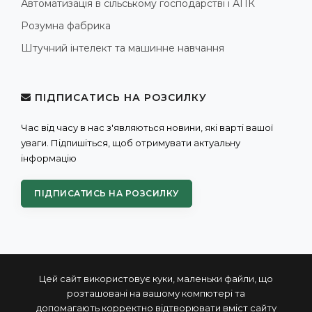
Автоматизація в сільському господарстві і АПК
Розумна фабрика
Штучний інтелект та машинне навчання
ПІДПИСАТИСЬ НА РОЗСИЛКУ
Час від часу в нас з'являються новини, які варті вашої
уваги. Підпишіться, щоб отримувати актуальну
інформацію
ПІДПИСАТИСЬ НА РОЗСИЛКУ
Цей сайт використовує куки, маленьки файли, що
розташовані на вашому компютері та
допомагають корректно відтворювати вміст сайту