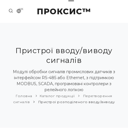
ПРОКСИС™
UK
ГОЛОВНА
КОНТАКТИ
ПРО НАС
Пристрої вводу/виводу
сигналів
ПРИКЛАДИ ТА РІШЕННЯ
КАТАЛОГ ПРОДУКЦІЇ
Модулі обробки сигналів промислових датчиків з
інтерфейсом RS-485 або Ethernet, з підтримкою
НОВИНИ
MODBUS, SCADA, програмовані контролери з
релейного логікою
Головна
Каталог продукції
Перетворення
сигналів
Пристрої розподіленого вводу/виводу