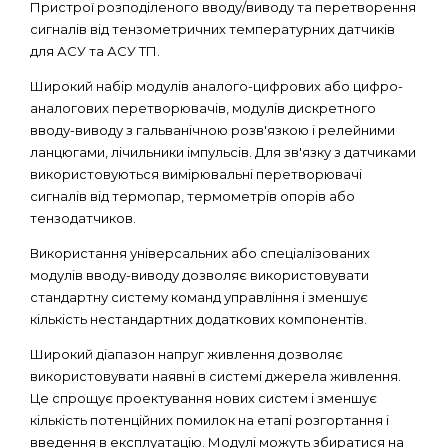
Пристрої розподіленого вводу/виводу та перетворення
сигналів від тензометричних температурних датчиків
для АСУ та АСУ ТП.
Широкий набір модулів аналого-цифрових або цифро-
аналогових перетворювачів, модулів дискретного
вводу-виводу з гальванічною розв'язкою і релейними
ланцюгами, лічильники імпульсів. Для зв'язку з датчиками
використовуються вимірювальні перетворювачі
сигналів від термопар, термометрів опорів або
тензодатчиков.
Використання універсальних або спеціалізованих
модулів вводу-виводу дозволяє використовувати
стандартну систему команд управління і зменшує
кількість нестандартних додаткових компонентів.
Широкий діапазон напруг живлення дозволяє
використовувати наявні в системі джерела живлення.
Це спрощує проектування нових систем і зменшує
кількість потенційних помилок на етапі розгортання і
введення в експлуатацію. Модулі можуть збиратися на