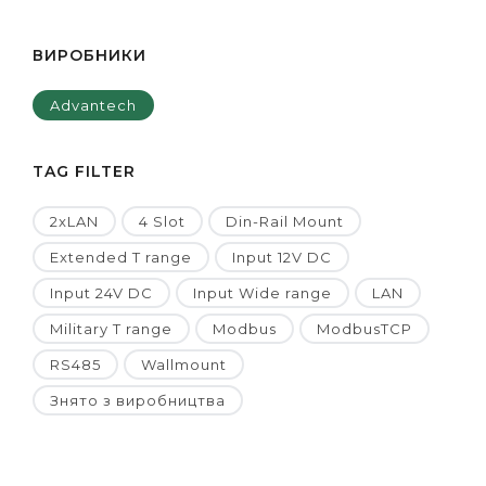
ВИРОБНИКИ
Advantech
TAG FILTER
2xLAN
4 Slot
Din-Rail Mount
Extended T range
Input 12V DC
Input 24V DC
Input Wide range
LAN
Military T range
Modbus
ModbusTCP
RS485
Wallmount
Знято з виробництва