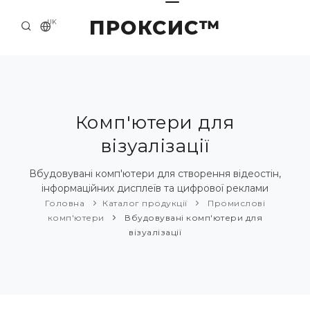
ПРОКСИС™
UK
ГОЛОВНА
КОНТАКТИ
ПРО НАС
Комп'ютери для
візуалізації
ПРИКЛАДИ ТА РІШЕННЯ
КАТАЛОГ ПРОДУКЦІЇ
Вбудовувані комп'ютери для створення відеостін,
інформаційних дисплеїв та цифрової реклами
НОВИНИ
Головна
Каталог продукції
Промислові
комп'ютери
Вбудовувані комп'ютери для
візуалізації