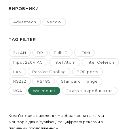
ВИРОБНИКИ
Advantech
Vecow
TAG FILTER
2xLAN
DP
FullHD
HDMI
Input 220V AC
Intel Atom
Intel Celeron
LAN
Passive Cooling
POE ports
RS232
RS485
Standard T range
VGA
Wallmount
Знято з виробництва
Комп'ютери з виведенням зображення на кілька
моніторів для візуалізації та цифрової реклами з
пасивним охолодженням.