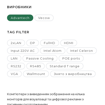
ВИРОБНИКИ
Advantech
Vecow
TAG FILTER
2xLAN
DP
FullHD
HDMI
Input 220V AC
Intel Atom
Intel Celeron
LAN
Passive Cooling
POE ports
RS232
RS485
Standard T range
VGA
Wallmount
Знято з виробництва
Комп'ютери з виведенням зображення на кілька
моніторів для візуалізації та цифрової реклами з
пасивним охолодженням.