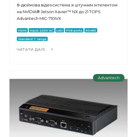
8-дюймова відеосистема зі штучним інтелектом
на NVIDIA® Jetson Xavier™ NX до 21 TOPS
Advantech MIC-710IVX
HDMI
Input 220V AC
LAN
POE ports
RS485
Standard T range
ЧИТАТИ ДАЛІ...
Advantech