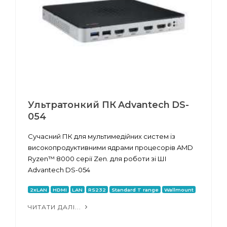
Ультратонкий ПК Advantech DS-
054
Сучасний ПК для мультимедійних систем із
високопродуктивними ядрами процесорів AMD
Ryzen™ 8000 серії Zen. для роботи зі ШІ
Advantech DS-054
2xLAN
HDMI
LAN
RS232
Standard T range
Wallmount
ЧИТАТИ ДАЛІ...