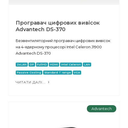
Програвач цифрових вивісок
Advantech DS-370
Безвентиляторний програвач цифрових вивісок
на 4-ядерному процесорі Intel Celeron J1900
Advantech DS-370
2xLAN
DP
FullHD
HDMI
Intel Celeron
LAN
Passive Cooling
Standard T range
VGA
ЧИТАТИ ДАЛІ...
Advantech