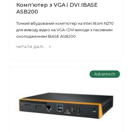
Комп'ютер з VGA і DVI IBASE
ASB200
Тонкий вбудований комп'ютер на Intel Atom N270
для виводу відео на VGA і DVI виходи з пасивним
охолодженням IBASE ASB200
ЧИТАТИ ДАЛІ...
Advantech