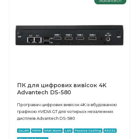
Advantech
ПК для цифрових вивісок 4K
Advantech DS-580
Програвач цифрових вивісок 4K із вбудованою
графікою nVIDIA GT для чотирьох незалежних
дисплеїв Advantech DS-580
2xLAN
HDMI
Intel Atom
LAN
Passive Cooling
RS232