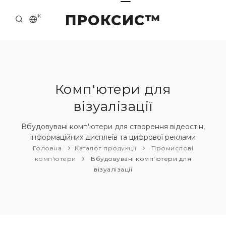
ПРОКСИС™
UK
ГОЛОВНА
КОНТАКТИ
ПРО НАС
Комп'ютери для
візуалізації
ПРИКЛАДИ ТА РІШЕННЯ
КАТАЛОГ ПРОДУКЦІЇ
Вбудовувані комп'ютери для створення відеостін,
інформаційних дисплеїв та цифрової реклами
НОВИНИ
Головна
Каталог продукції
Промислові
комп'ютери
Вбудовувані комп'ютери для
візуалізації