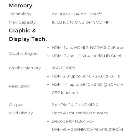
Memory
Technology
2 x DDR3L 204-pin DIMM**
Max. Capacity
16 GB (up to 8 GB per SODIMM)
Graphic &
Display Tech.
HDMI-1 and HDMI-2: NVIDIA® GeForce GT 
Graphic Engine
HDMI-3 and HDMI-4: Intel® HD Graphics 5
Graphic Memory
2GB GDDR5
HDMI 2.0: up to 3840 x 2160 @ 60Hz
HDMI 1.4: up to 3840 x 2160 @ 30Hz (HDMI
Resolution
CEC function)
Output
2 x HDMI 1.4, 2 x HDMI 2.0
Multi Display
Up to 4 simultaneous outputs
Decode for H.264,VC-
1,WMV9,H.265/HEVC,VP8,VP9,JPEG/MJPEG