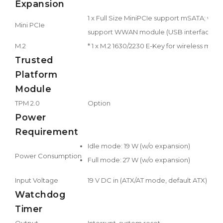
Expansion
1 x Full Size MiniPCIe support mSATA; w/SI
Mini PCIe
support WWAN module (USB interface)
M.2
* 1 x M.2 1630/2230 E-Key for wireless mod
Trusted
Platform
Module
TPM 2.0
Option
Power
Requirement
Idle mode: 19 W (w/o expansion)
Power Consumption
Full mode: 27 W (w/o expansion)
Input Voltage
19 V DC in (ATX/AT mode, default ATX)
Watchdog
Timer
Output
Interrupt, system reset