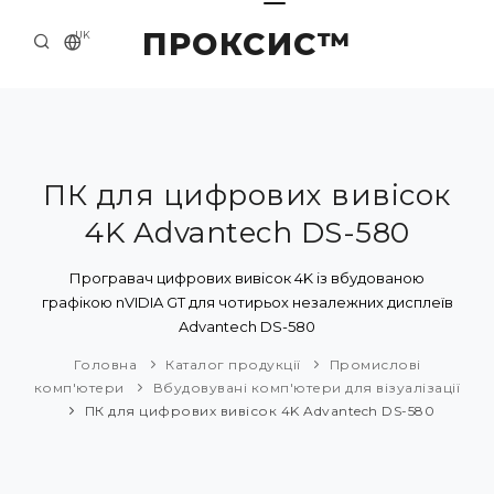
ПРОКСИС™
UK
ГОЛОВНА
КОНТАКТИ
ПРО НАС
ПК для цифрових вивісок
4K Advantech DS-580
ПРИКЛАДИ ТА РІШЕННЯ
КАТАЛОГ ПРОДУКЦІЇ
Програвач цифрових вивісок 4K із вбудованою
графікою nVIDIA GT для чотирьох незалежних дисплеїв
НОВИНИ
Advantech DS-580
Головна
Каталог продукції
Промислові
комп'ютери
Вбудовувані комп'ютери для візуалізації
ПК для цифрових вивісок 4K Advantech DS-580