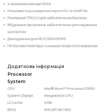
4 незалежні виходи HDMI
Можливість розширення через M.2 та miniPCIe
Резервний TPM 2.0 для забезпечення безпеки
Вбудоване програмне забезпечення для керування
контентом
Декодування для HEVC/WMV9/VP9
ПК без вентилятора і з низьким енергоспоживанням
Додаткова інформація
Processor
System
CPU
Intel® Atom™ Processor E3950
System Chipset
Integrated in CPU
L2 Cache
2 MB
BIOS
AMI uEFI 64-Mbit