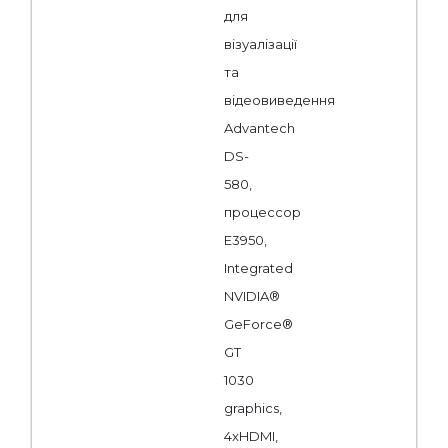
для
візуалізації
та
відеовиведення
Advantech
DS-
580,
процессор
E3950,
Integrated
NVIDIA®
GeForce®
GT
1030
graphics,
4xHDMI,