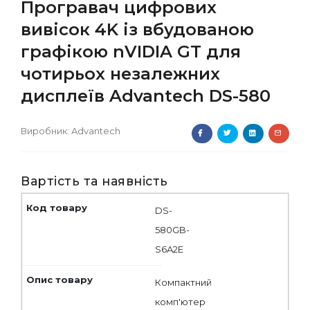
Програвач цифрових
вивісок 4K із вбудованою
графікою nVIDIA GT для
чотирьох незалежних
дисплеїв Advantech DS-580
Виробник:
Advantech
Вартість та наявність
DS-
580GB-
S6A2E
Компактний
комп'ютер