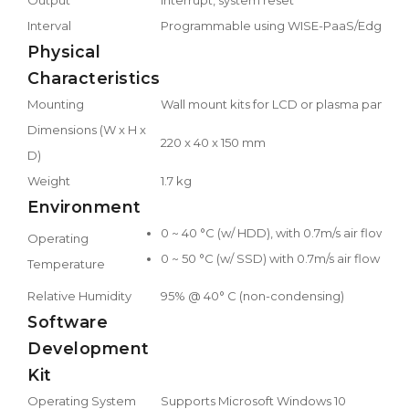
Interval
Programmable using WISE-PaaS/EdgeSe
Physical
Characteristics
Mounting
Wall mount kits for LCD or plasma panels
Dimensions (W x H x
220 x 40 x 150 mm
D)
Weight
1.7 kg
Environment
0 ~ 40 °C (w/ HDD), with 0.7m/s air flow
Operating
0 ~ 50 °C (w/ SSD) with 0.7m/s air flow
Temperature
Relative Humidity
95% @ 40° C (non-condensing)
Software
Development
Kit
Operating System
Supports Microsoft Windows 10