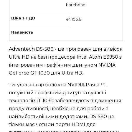
barebone
44 106,6
Advantech DS-580 - це програвач для вивісок
Ultra HD на базі процесора Intel Atom E3950 з
інтегрованим графічним двигуном NVIDIA
GeForce GT 1030 для Ultra HD.
Титулована архітектура NVIDIA Pascal™,
потужний графічний двигун та сучасні
технології GT 1030 забезпечують підвищення
продуктивності, необхідне для роботи з
найвибагливішими додатками. DS-580 не
тільки має чотири порти HDMI для