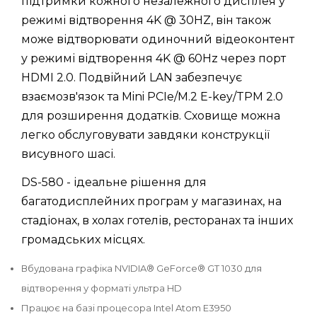
підтримки кожного незалежного дисплея у
режимі відтворення 4K @ 30HZ, він також
може відтворювати одиночний відеоконтент
у режимі відтворення 4K @ 60Hz через порт
HDMI 2.0. Подвійний LAN забезпечує
взаємозв'язок та Mini PCIe/M.2 E-key/TPM 2.0
для розширення додатків. Сховище можна
легко обслуговувати завдяки конструкції
висувного шасі.
DS-580 - ідеальне рішення для
багатодисплейних програм у магазинах, на
стадіонах, в холах готелів, ресторанах та інших
громадських місцях.
Вбудована графіка NVIDIA® GeForce® GT 1030 для
відтворення у форматі ультра HD
Працює на базі процесора Intel Atom E3950