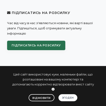
ПІДПИСАТИСЬ НА РОЗСИЛКУ
Час від часу в нас з'являються новини, які варті вашої
уваги. Підпишіться, щоб отримувати актуальну
інформацію
ПІДПИСАТИСЬ НА РОЗСИЛКУ
Цей сайт використовує куки, маленьки файли, що
розташовані на вашому компютері та
допомагають корректно відтворювати вміст сайту
© 2004 - 2026 ПРОКСИС™ - промислові комп'ютери та
системи
ЗГОДЕН
ВІДМОВИТИ