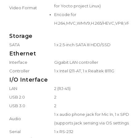
for Yocto project Linux)
Video Format
Encode for
H.264,MVC,WMV9,H.265/HEVC,VP8,VP9,J
Storage
SATA
1 x 2.5-inch SATA III HDD/SSD
Ethernet
Interface
Gigabit LAN controller
Controller
1 x Intel I211-AT, 1 x Realtek 8111G
I/O Interface
LAN
2 (RJ-45)
USB 2.0
2
USB 3.0
2
1 x audio phone jack for Mic In, 1 x SPDIF/L
Audio
(supports jack sensing via OS settings)
Serial
1 x RS-232