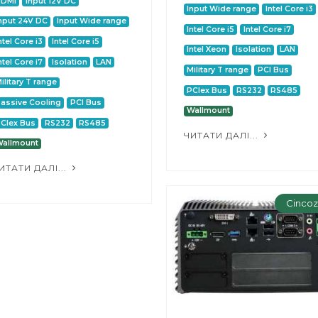
HDMI
Input 12V DC
Input Wide range
Intel Core i3
nput 24V DC
Input Wide range
Intel Core i5
Intel Core i7
ntel Core i3
Intel Core i5
Intel Xeon
Isolation
LAN
ntel Core i7
Isolation
LAN
Military T range
PCI Bus
ilitary T range
PCIex Bus
RS232
RS485
assive Cooling
PCI Bus
Wallmount
CIex Bus
RS232
RS485
ЧИТАТИ ДАЛІ...
allmount
ИТАТИ ДАЛІ...
Cinco