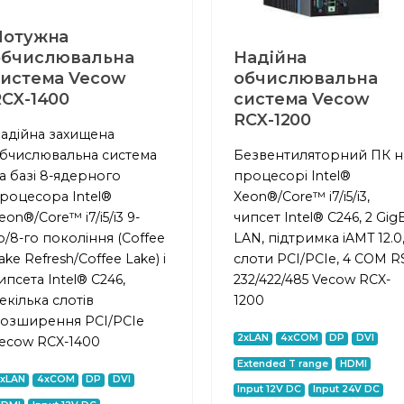
Потужна
обчислювальна
Надійна
система Vecow
обчислювальна
RCX-1400
система Vecow
RCX-1200
адійна захищена
бчислювальна система
Безвентиляторний ПК н
а базі 8-ядерного
процесорі Intel®
роцесора Intel®
Xeon®/Core™ i7/i5/i3,
eon®/Core™ i7/i5/i3 9-
чипсет Intel® C246, 2 Gig
о/8-го покоління (Coffee
LAN, підтримка iAMT 12.0
ake Refresh/Coffee Lake) і
слоти PCI/PCIe, 4 COM R
ипсета Intel® C246,
232/422/485 Vecow RCX-
екілька слотів
1200
озширення PCI/PCIe
2xLAN
4xCOM
DP
DVI
ecow RCX-1400
Extended T range
HDMI
2xLAN
4xCOM
DP
DVI
Input 12V DC
Input 24V DC