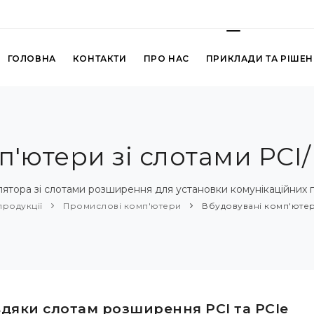
ГОЛОВНА
КОНТАКТИ
ПРО НАС
ПРИКЛАДИ ТА РІШЕ
п'ютери зі слотами PCI/
ятора зі слотами розширення для установки комунікаційних п
продукції
Промислові комп'ютери
Вбудовувані комп'ютери
вдяки слотам розширення PCI та PCIe