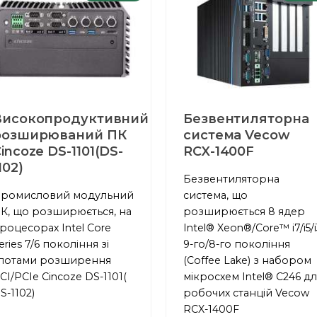
Високопродуктивний
Безвентиляторна
розширюваний ПК
система Vecow
incoze DS-1101(DS-
RCX-1400F
102)
Безвентиляторна
ромисловий модульний
система, що
К, що розширюється, на
розширюється 8 ядер
роцесорах Intel Core
Intel® Xeon®/Core™ i7/i5/i
eries 7/6 покоління зі
9-го/8-го покоління
лотами розширення
(Coffee Lake) з набором
CI/PCIe Cincoze DS-1101(
мікросхем Intel® C246 д
S-1102)
робочих станцій Vecow
RCX-1400F