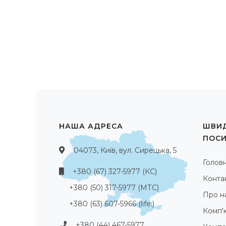
НАША АДРЕСА
ШВИД
ПОС
04073, Київ, вул. Сирецька, 5
Голов
+380 (67) 327-5977 (КС)
Конта
+380 (50) 317-5977 (МТС)
Про н
+380 (63) 607-5966 (life:)
Комп'
+380 (44) 467-5977