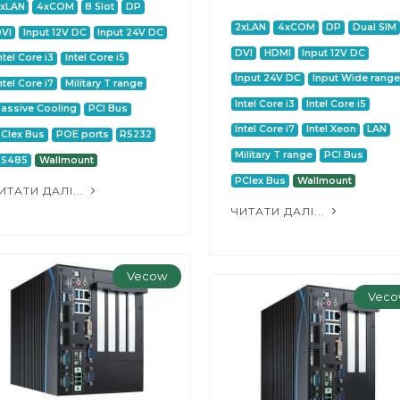
2xLAN
4xCOM
8 Slot
DP
2xLAN
4xCOM
DP
Dual SIM
VI
Input 12V DC
Input 24V DC
DVI
HDMI
Input 12V DC
ntel Core i3
Intel Core i5
Input 24V DC
Input Wide range
ntel Core i7
Military T range
Intel Core i3
Intel Core i5
assive Cooling
PCI Bus
Intel Core i7
Intel Xeon
LAN
CIex Bus
POE ports
RS232
Military T range
PCI Bus
RS485
Wallmount
PCIex Bus
Wallmount
ИТАТИ ДАЛІ...
ЧИТАТИ ДАЛІ...
Vecow
Veco