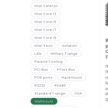
Intel Celeron
Intel Core i3
Intel Core i5
Intel Core i7
Intel Core i9
Intel Xeon
Isolation
C
LAN
Military T range
1
Passive Cooling
П
PCI Bus
PCIex Bus
П
п
POE ports
Rackmount
S
RS232
RS485
с
Standard T range
VGA
P
D
Wallmount