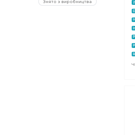
Знято з виробництва
D
I
I
P
P
Ч