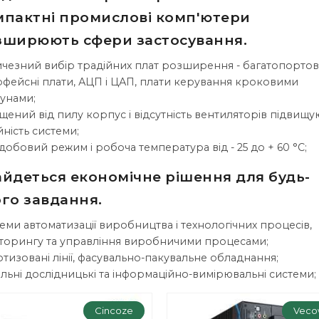
мпактні промислові комп'ютери
зширюють сфери застосування.
чезний вибір традійних плат розширення - багатопортові
рфейсні плати, АЦП і ЦАП, плати керування кроковими
унами;
щений від пилу корпус і відсутність вентиляторів підвищу
йність системи;
добовий режим і робоча температура від - 25 до + 60 °С;
айдеться економічне рішення для будь-
го завдання.
еми автоматизації виробництва і технологічних процесів,
торингу та управління виробничими процесами;
тизовані лінії, фасувально-пакувальне обладнання;
льні дослідницькі та інформаційно-вимірювальні системи;
Cincoze
Veco