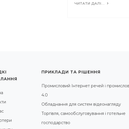
ЧИТАТИ ДАЛІ...
КІ
ПРИКЛАДИ ТА РІШЕННЯ
ИЛАННЯ
Промисловий Інтернет речей і промислов
на
4.0
кти
Обладнання для систем відеонагляду
ас
Торгівля, самообслуговування і готельне
ютери
господарство