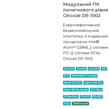
Модульний ПК
початкового рівня
Cincoze DE-1002
Енергоефективний
безвентиляторний
комп'ютер із 4-ядерним
процесором Intel®
Atom™ E3845, 2 слотами
PCI (2 слотами PCIe)
Cincoze DE-1002
2xCOM
2xLAN
4xCOM
DP
DVI
Extended T range
Input 12V DC
Input 24V DC
Input Wide range
PCI Bus
PCIex Bus
RS232
RS485
VGA
Wallmount