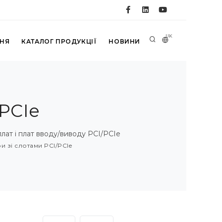
UK
ННЯ
КАТАЛОГ ПРОДУКЦІЇ
НОВИНИ
PCIe
лат і плат вводу/виводу PCI/PCIe
 зі слотами PCI/PCIe