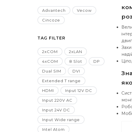
ко
Advantech
Vecow
ро
Cincoze
Вели
інте
TAG FILTER
двиг
Захи
2xCOM
2xLAN
наді
Ціло
4xCOM
8 Slot
DP
Dual SIM
DVI
Зн
Extended T range
яко
HDMI
Input 12V DC
Сист
моні
Input 220V AC
Робо
Input 24V DC
Мобі
Input Wide range
Intel Atom