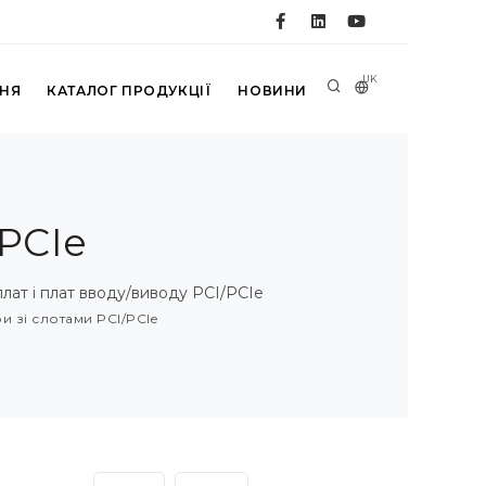
UK
ННЯ
КАТАЛОГ ПРОДУКЦІЇ
НОВИНИ
PCIe
лат і плат вводу/виводу PCI/PCIe
 зі слотами PCI/PCIe