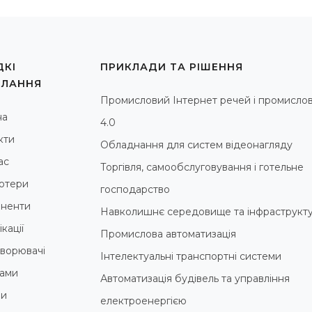
КІ
ПРИКЛАДИ ТА РІШЕННЯ
ИЛАННЯ
Промисловий Інтернет речей і промислов
на
4.0
кти
Обладнання для систем відеонагляду
ас
Торгівля, самообслуговування і готельне
ютери
господарство
ненти
Навколишнє середовище та інфраструкт
кації
Промислова автоматизація
ворювачі
Інтелектуальні транспортні системи
ами
Автоматизація будівель та управління
ни
електроенергією