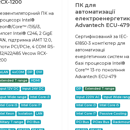
CX-1200
ПК для
автоматизації
езвентиляторний ПК на
електроенергети
роцесорі Intel®
Advantech ECU-479
eon®/Core™ i7/i5/i3,
ипсет Intel® C246, 2 GigE
Сертифікований за IEC-
AN, підтримка iAMT 12.0,
61850-3 комп'ютер для
лоти PCI/PCIe, 4 COM RS-
автоматизації
32/422/485 Vecow RCX-
енергетичних систем на
200
базі процесорів Intel®
Core™ 13-го покоління
2xLAN
4xCOM
DP
DVI
Advantech ECU-479
xtended T range
HDMI
nput 12V DC
Input 24V DC
DP
Extended T range
nput Wide range
Intel Core i3
Input 220V AC
Input Wide ran
ntel Core i5
Intel Core i7
Intel Core i3
Intel Core i5
ntel Xeon
Isolation
LAN
Intel Core i7
Passive Cooling
ilitary T range
PCI Bus
PCI Bus
PCIex Bus
Rackmoun