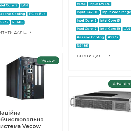
HDMI
Input 12V DC
ntel Core i7
LAN
Input 24V DC
Input Wide range
assive Cooling
PCIex Bus
Intel Core i3
Intel Core i5
RS232
RS485
Intel Core i7
Intel Core i9
LAN
ИТАТИ ДАЛІ...
Passive Cooling
RS232
RS485
ЧИТАТИ ДАЛІ...
Vecow
Advante
Надійна
обчислювальна
система Vecow