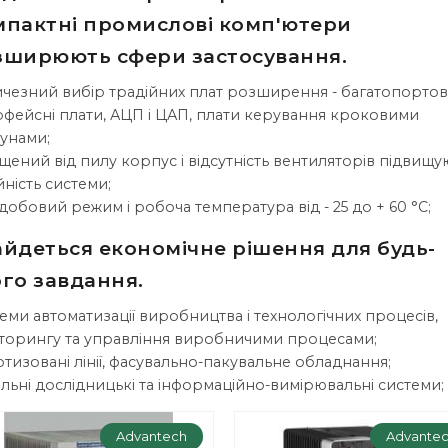
мпактні промислові комп'ютери
зширюють сфери застосування.
чезний вибір традійних плат розширення - багатопортові
рфейсні плати, АЦП і ЦАП, плати керування кроковими
унами;
щений від пилу корпус і відсутність вентиляторів підвищу
йність системи;
добовий режим і робоча температура від - 25 до + 60 °С;
айдеться економічне рішення для будь-
го завдання.
еми автоматизації виробництва і технологічних процесів,
торингу та управління виробничими процесами;
тизовані лінії, фасувально-пакувальне обладнання;
льні дослідницькі та інформаційно-вимірювальні системи;
Advantech
Advante