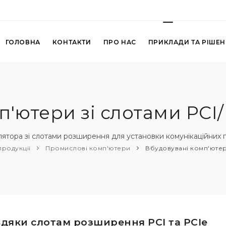
ГОЛОВНА
КОНТАКТИ
ПРО НАС
ПРИКЛАДИ ТА РІШЕ
п'ютери зі слотами PCI/
ятора зі слотами розширення для установки комунікаційних п
продукції
Промислові комп'ютери
Вбудовувані комп'ютери
вдяки слотам розширення PCI та PCIe