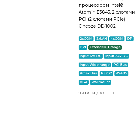
процесором Intel®
Atom™ E3845, 2 слотами
PCI (2 слотами PCIe)
Cincoze DE-1002
2xCOM
2xLAN
4xCOM
DP
DVI
Extended T range
Input 12V DC
Input 24V DC
Input Wide range
PCI Bus
PCIex Bus
RS232
RS485
VGA
Wallmount
ЧИТАТИ ДАЛІ...