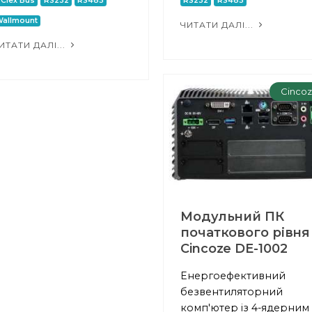
CIex Bus
RS232
RS485
RS232
RS485
allmount
ЧИТАТИ ДАЛІ...
ИТАТИ ДАЛІ...
Cinco
Модульний ПК
початкового рівня
Cincoze DE-1002
Енергоефективний
безвентиляторний
комп'ютер із 4-ядерним