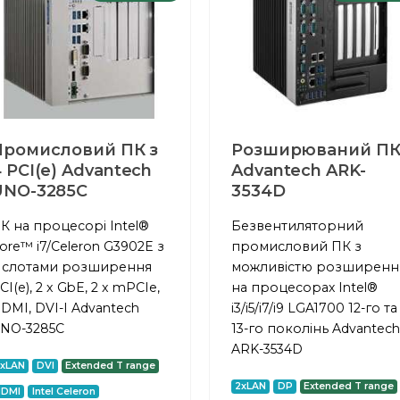
Промисловий ПК з
Розширюваний П
 PCI(e) Advantech
Advantech ARK-
UNO-3285C
3534D
К на процесорі Intel®
Безвентиляторний
ore™ i7/Celeron G3902E з
промисловий ПК з
 слотами розширення
можливістю розширенн
CI(e), 2 x GbE, 2 x mPCIe,
на процесорах Intel®
DMI, DVI-I Advantech
i3/i5/i7/i9 LGA1700 12-го та
NO-3285C
13-го поколінь Advantech
ARK-3534D
2xLAN
DVI
Extended T range
2xLAN
DP
Extended T range
HDMI
Intel Celeron