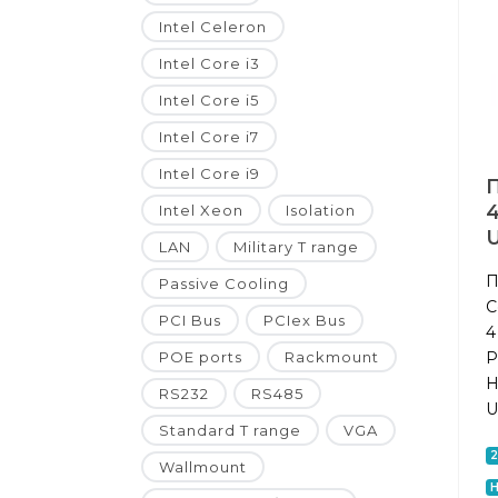
Intel Celeron
Intel Core i3
Intel Core i5
Intel Core i7
Intel Core i9
4
Intel Xeon
Isolation
LAN
Military T range
П
Passive Cooling
C
PCI Bus
PCIex Bus
4
P
POE ports
Rackmount
H
RS232
RS485
U
Standard T range
VGA
Wallmount