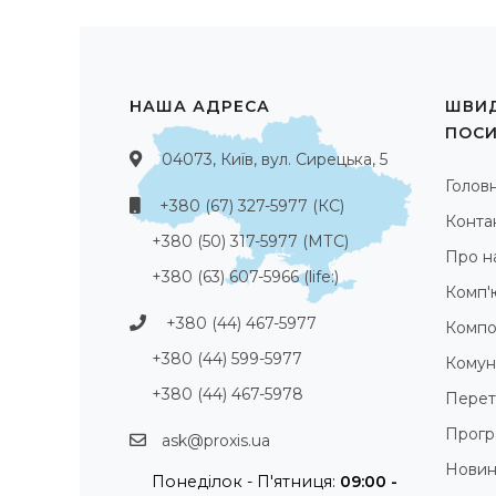
НАША АДРЕСА
ШВИД
ПОС
04073, Київ, вул. Сирецька, 5
Голов
+380 (67) 327-5977 (КС)
Конта
+380 (50) 317-5977 (МТС)
Про н
+380 (63) 607-5966 (life:)
Комп'
+380 (44) 467-5977
Компо
+380 (44) 599-5977
Комуні
+380 (44) 467-5978
Перет
Прогр
ask@proxis.ua
Нови
Понеділок - П'ятниця:
09:00 -