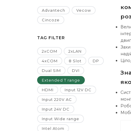
ко
Advantech
Vecow
ро
Cincoze
Вели
інте
TAG FILTER
двиг
Захи
2xCOM
2xLAN
наді
Ціло
4xCOM
8 Slot
DP
Dual SIM
DVI
Зн
Extended T range
яко
HDMI
Input 12V DC
Сист
моні
Input 220V AC
Робо
Input 24V DC
Мобі
Input Wide range
Intel Atom