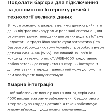
Подолати бар'єри для підключення
за допомогою Інтернету речей і
технології великих даних
В якості основного джерела великих даних сприйняття
даних відіграє ключову роль в реалізації систем IoT. Для
отримання різних типів даних для різних додатків IoT вже
недостатньо традиційної архітектури автоматизації та
базового збору даних, тому Advantech розробила вузол
датчика WISE-4000 (WSN). Заснований на новітніх
концепціях і технологіях IoT, WISE-4000 представляє
собою готовий до використання хмарний інструмент
для зчитування і передачі даних, який може допомогти
вам реалізувати вашу систему IoT.
Хмарна інтеграція
Щоб забезпечити повне рішення для IoT, серія WISE-
4000 виходить за рамки забезпечення бездротового
інтерфейсу зв'язку для датчиків, а також забезпечує
хмарну зв'язок для додаткових призначених для