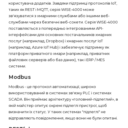
користувача додатків. Завдяки підтримці протоколів IoT,
таких як REST і MQTT, серія WISE-4000 може
зв'язуватися з хмарними службами або іншими веб-
службами через безпечні веб-сокети. Серія WISE-4000
поставляється з попередньо інтегрованими API-
інтерфейсами для основних постачальників хмарних
послуг (наприклад, Dropbox) і хмарних послуг IoT
(наприклад, Azure IoT Hub) і забезпечує підтримку як
платформ приватного хмари (наприклад, приватних
файлових серверів або баз даних), так і ERP / MES
системи.
Modbus
Modbus - це протокол автоматизації, широко
використовуваний в системах зв'язку PLC і системах
SCADA. Він приймає архітектуру «головний-підлеглий», в
якій майстер опитує окремі підлеглі пристрої, щоб
визначити їх статус. У таких системах "підлеглі" не
відправляють повідомлення, якщо вони не були опитані.