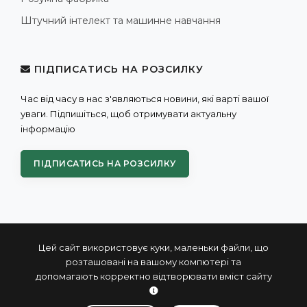
Штучний інтелект та машинне навчання
ПІДПИСАТИСЬ НА РОЗСИЛКУ
Час від часу в нас з'являються новини, які варті вашої
уваги. Підпишіться, щоб отримувати актуальну
інформацію
ПІДПИСАТИСЬ НА РОЗСИЛКУ
Цей сайт використовує куки, маленьки файли, що
розташовані на вашому компютері та
допомагають корректно відтворювати вміст сайту
© 2004 - 2026 ПРОКСИС™ - промислові комп'ютери та