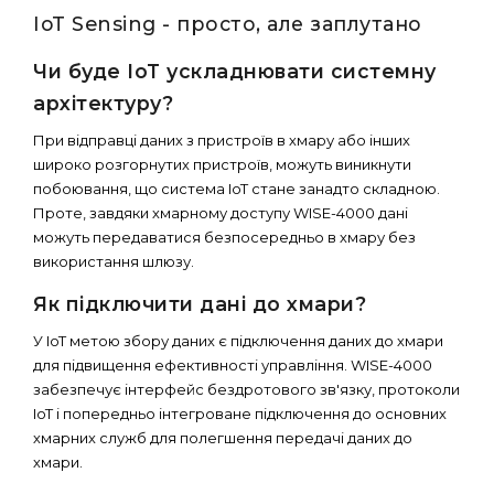
IoT Sensing - просто, але заплутано
Чи буде IoT ускладнювати системну
архітектуру?
При відправці даних з пристроїв в хмару або інших
широко розгорнутих пристроїв, можуть виникнути
побоювання, що система IoT стане занадто складною.
Проте, завдяки хмарному доступу WISE-4000 дані
можуть передаватися безпосередньо в хмару без
використання шлюзу.
Як підключити дані до хмари?
У IoT метою збору даних є підключення даних до хмари
для підвищення ефективності управління. WISE-4000
забезпечує інтерфейс бездротового зв'язку, протоколи
IoT і попередньо інтегроване підключення до основних
хмарних служб для полегшення передачі даних до
хмари.