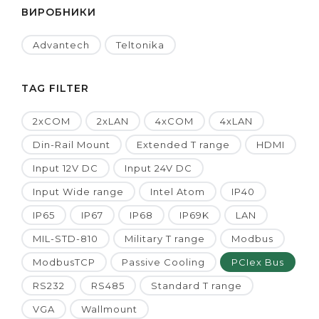
ВИРОБНИКИ
Advantech
Teltonika
TAG FILTER
2xCOM
2xLAN
4xCOM
4xLAN
Din-Rail Mount
Extended T range
HDMI
Input 12V DC
Input 24V DC
Input Wide range
Intel Atom
IP40
IP65
IP67
IP68
IP69K
LAN
MIL-STD-810
Military T range
Modbus
ModbusTCP
Passive Cooling
PCIex Bus
RS232
RS485
Standard T range
VGA
Wallmount