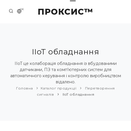
ПРОКСИС™
UK
ГОЛОВНА
КОНТАКТИ
ПРО НАС
IIoT обладнання
ПРИКЛАДИ ТА РІШЕННЯ
IIoT це колаборація обладнання із вбудованими
датчиками, ПЗ та комп'ютерних систем для
КАТАЛОГ ПРОДУКЦІЇ
автоматичного керування і контролю виробництвом
відалено.
НОВИНИ
Головна
Каталог продукції
Перетворення
сигналів
IIoT обладнання