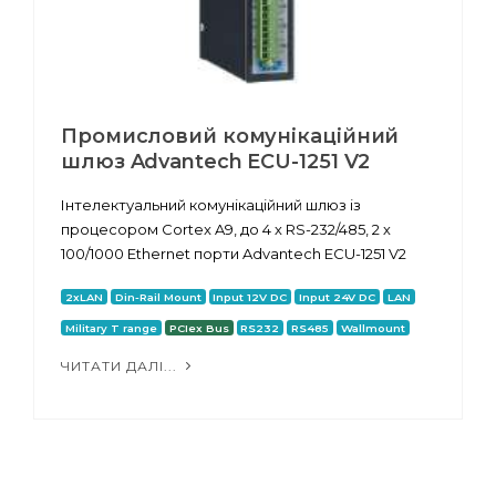
Промисловий комунікаційний
шлюз Advantech ECU-1251 V2
Інтелектуальний комунікаційний шлюз із
процесором Cortex A9, до 4 х RS-232/485, 2 х
100/1000 Ethernet порти Advantech ECU-1251 V2
2xLAN
Din-Rail Mount
Input 12V DC
Input 24V DC
LAN
Military T range
PCIex Bus
RS232
RS485
Wallmount
ЧИТАТИ ДАЛІ...