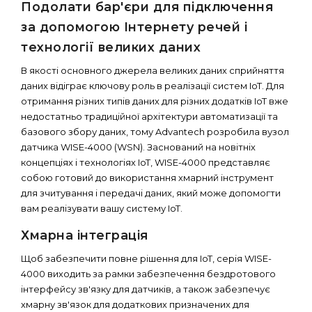
Подолати бар'єри для підключення
за допомогою Інтернету речей і
технології великих даних
В якості основного джерела великих даних сприйняття
даних відіграє ключову роль в реалізації систем IoT. Для
отримання різних типів даних для різних додатків IoT вже
недостатньо традиційної архітектури автоматизації та
базового збору даних, тому Advantech розробила вузол
датчика WISE-4000 (WSN). Заснований на новітніх
концепціях і технологіях IoT, WISE-4000 представляє
собою готовий до використання хмарний інструмент
для зчитування і передачі даних, який може допомогти
вам реалізувати вашу систему IoT.
Хмарна інтеграція
Щоб забезпечити повне рішення для IoT, серія WISE-
4000 виходить за рамки забезпечення бездротового
інтерфейсу зв'язку для датчиків, а також забезпечує
хмарну зв'язок для додаткових призначених для