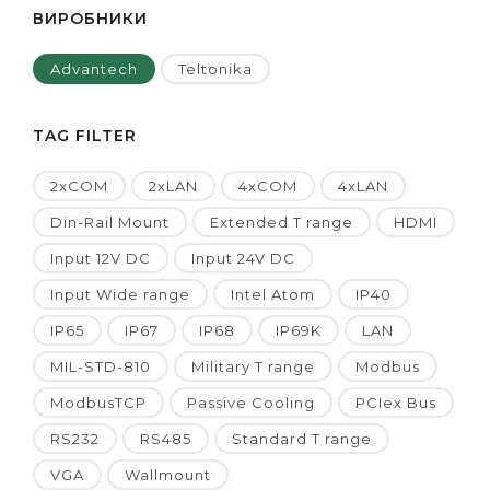
ВИРОБНИКИ
Advantech
Teltonika
TAG FILTER
2xCOM
2xLAN
4xCOM
4xLAN
Din-Rail Mount
Extended T range
HDMI
Input 12V DC
Input 24V DC
Input Wide range
Intel Atom
IP40
IP65
IP67
IP68
IP69K
LAN
MIL-STD-810
Military T range
Modbus
ModbusTCP
Passive Cooling
PCIex Bus
RS232
RS485
Standard T range
VGA
Wallmount