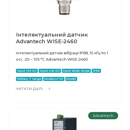
Інтелектуальний датчик
Advantech WISE-2460
Інтелектуальний датчик вібрації IP68, 10 кГц по 1
осі, -20 ~ 105 °C Advantech WISE-2460
Input 12V DC
Input 24V DC
Input Wide range
IP68
Military T range
ModbusTCP
RS485
ЧИТАТИ ДАЛІ...
Advantech