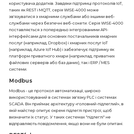
користувача додатків. Завдяки підтримці протоколів IoT,
таких як REST і MQTT, серія WISE-4000 може
зв'язуватися з хмарними службами або іншими веб-
службами через безпечні веб-сокети. Серія WISE-4000
поставляється з попередньо інтегрованими API-
інтерфейсами для основних постачальників хмарних
послуг (наприклад, Dropbox) і хмарних послуг IoT
(наприклад, Azure IoT Hub) і забезпечує підтримку як
платформ приватного хмари (наприклад, приватних
файлових серверів або баз даних), так і ERP / MES
системи.
Modbus
Modbus - це протокол автоматизації, широко
використовуваний в системах зв'язку PLC і системах
SCADA. Він приймає архітектуру «головний-підлеглий», в
якій майстер опитує окремі підлеглі пристрої, щоб
визначити їх статус. У таких системах "підлеглі" не
відправляють повідомлення, якщо вони не були опитані.