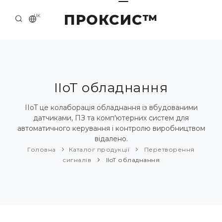
ПРОКСИС™
UK
ГОЛОВНА
КОНТАКТИ
ПРО НАС
IIoT обладнання
ПРИКЛАДИ ТА РІШЕННЯ
IIoT це колаборація обладнання із вбудованими
датчиками, ПЗ та комп'ютерних систем для
КАТАЛОГ ПРОДУКЦІЇ
автоматичного керування і контролю виробництвом
відалено.
НОВИНИ
Головна
Каталог продукції
Перетворення
сигналів
IIoT обладнання