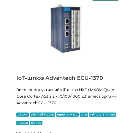
IoT-шлюз Advantech ECU-1370
Високопродуктивний IoT-шлюз NXP i.MX8M Quad
Core Cortex A53 з 3 x 10/100/1000 Ethernet портами
Advantech ECU-1370
2xLAN
Din-Rail Mount
Input 24V DC
LAN
Military T range
RS232
RS485
ЧИТАТИ ДАЛІ...