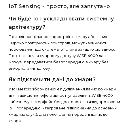
IoT Sensing - просто, але заплутано
Чи буде IoT ускладнювати системну
архітектуру?
При відправці даних з пристроїв в хмару або інших
широко розгорнутих пристроїв, можуть виникнути
побоювання, що система IoT стане занадто складною.
Проте, завдяки хмарному доступу WISE-4000 дані
можуть передаватися безпосередньо в хмару без
використання шлюзу.
Як підключити дані до хмари?
У IoT метою збору даних є підключення даних до хмари
для підвищення ефективності управління. WISE-4000
забезпечує інтерфейс бездротового зв'язку, протоколи
IoT і попередньо інтегроване підключення до основних
хмарних служб для полегшення передачі даних до
хмари.