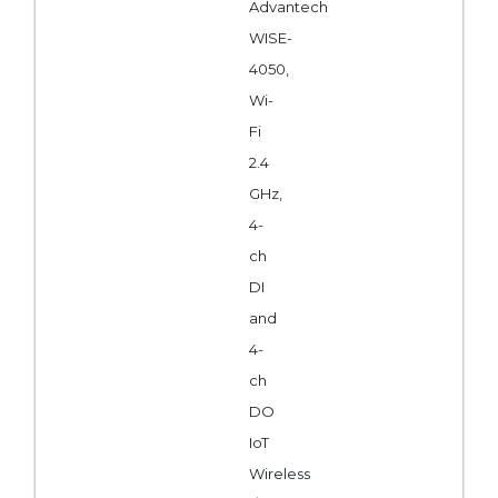
Advantech
WISE-
4050,
Wi-
Fi
2.4
GHz,
4-
ch
DI
and
4-
ch
DO
IoT
Wireless