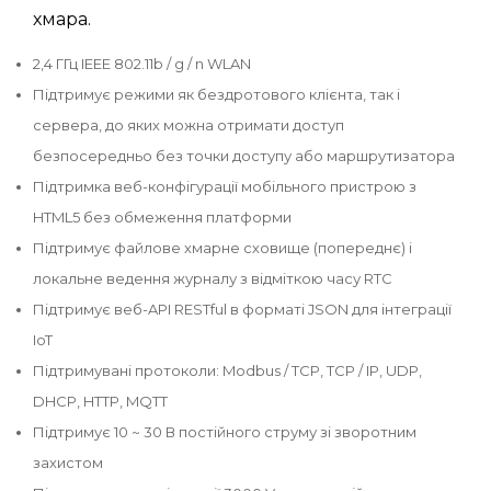
хмара.
2,4 ГГц IEEE 802.11b / g / n WLAN
Підтримує режими як бездротового клієнта, так і
сервера, до яких можна отримати доступ
безпосередньо без точки доступу або маршрутизатора
Підтримка веб-конфігурації мобільного пристрою з
HTML5 без обмеження платформи
Підтримує файлове хмарне сховище (попереднє) і
локальне ведення журналу з відміткою часу RTC
Підтримує веб-API RESTful в форматі JSON для інтеграції
IoT
Підтримувані протоколи: Modbus / TCP, TCP / IP, UDP,
DHCP, HTTP, MQTT
Підтримує 10 ~ 30 В постійного струму зі зворотним
захистом