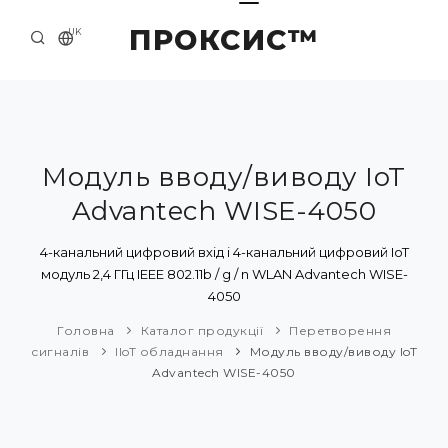
ПРОКСИС™
UK
ГОЛОВНА
КОНТАКТИ
ПРО НАС
Mодуль вводу/виводу IoT
Advantech WISE-4050
ПРИКЛАДИ ТА РІШЕННЯ
КАТАЛОГ ПРОДУКЦІЇ
4-канальний цифровий вхід і 4-канальний цифровий IoT
модуль 2,4 ГГц IEEE 802.11b / g / n WLAN Advantech WISE-
НОВИНИ
4050
Головна
Каталог продукції
Перетворення
сигналів
IIoT обладнання
Mодуль вводу/виводу IoT
Advantech WISE-4050