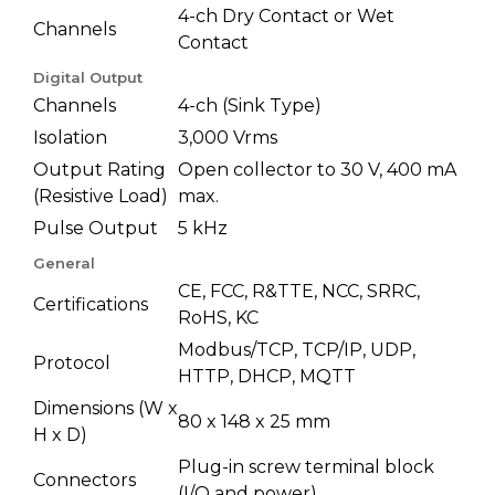
4-ch Dry Contact or Wet
Channels
Contact
Digital Output
Channels
4-ch (Sink Type)
Isolation
3,000 Vrms
Output Rating
Open collector to 30 V, 400 mA
(Resistive Load)
max.
Pulse Output
5 kHz
General
CE, FCC, R&TTE, NCC, SRRC,
Certifications
RoHS, KC
Modbus/TCP, TCP/IP, UDP,
Protocol
HTTP, DHCP, MQTT
Dimensions (W x
80 x 148 x 25 mm
H x D)
Plug-in screw terminal block
Connectors
(I/O and power)