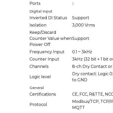
Ports
1
Digital Input
Inverted DI Status
Support
Isolation
3,000 Vrms
Keep/Discard
Counter Value when
Support
Power Off
Frequency Input
0.1 ~ 3kHz
Counter Input
3kHz (32 bit + 1 bit 
Channels
8-ch Dry Contact o
Dry contact: Logic 0:
Logic level
to GND
General
Certifications
CE, FCC, R&TTE, NC
Modbus/TCP, TCP/I
Protocol
MQTT