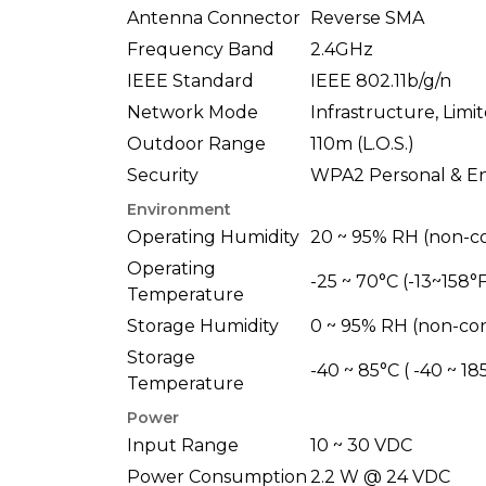
Antenna Connector
Reverse SMA
Frequency Band
2.4GHz
IEEE Standard
IEEE 802.11b/g/n
Network Mode
Infrastructure, Limi
Outdoor Range
110m (L.O.S.)
Security
WPA2 Personal & En
Environment
Operating Humidity
20 ~ 95% RH (non-c
Operating
-25 ~ 70°C (-13~158°
Temperature
Storage Humidity
0 ~ 95% RH (non-co
Storage
-40 ~ 85°C ( -40 ~ 18
Temperature
Power
Input Range
10 ~ 30 VDC
Power Consumption
2.2 W @ 24 VDC