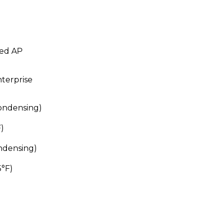
ted AP
terprise
ondensing)
F)
ndensing)
5°F)