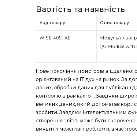
Вартість та наявність
Код товару
Опис товару
WISE-4051-AE
Модуль/плата ра
I/O Module with
Нове покоління пристроїв віддаленог
орієнтований на ІТ дух на ринок. За 
даних, обробки даних для публікації д
контролю в рамках IoT. Завдяки шир
великих даних, який допомагає користу
зробити. Завдяки інтелектуальним функ
створення звітів, може бути скорочено
виявити можливі проблеми, а час прос