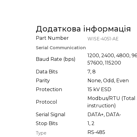
Додаткова інформація
Part Number
WISE-4051-AE
Serial Communication
1200, 2400, 4800, 9
Baud Rate (bps)
57600, 115200
Data Bits
7, 8
Parity
None, Odd, Even
Protection
15 kV ESD
Modbus/RTU (Total 
Protocol
instruction)
Serial Signal
DATA+, DATA-
Stop Bits
1, 2
RS-485
Type