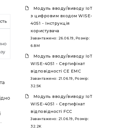
Модуль вводу/виводу IoT
з цифровим входом WISE-
сть
4051 - Інструкція
користувача
Завантажено: 26.06.19, Розмір:
пно
6.8M
азу
Модуль вводу/виводу IoT
WISE-4051 - Сертифікат
відповідності CE EMC
Завантажено: 21.06.19, Розмір:
та
32.5K
Модуль вводу/виводу IoT
ідно
WISE-4051 - Сертифікат
відповідності FCC
і
Завантажено: 21.06.19, Розмір:
.
32.2K