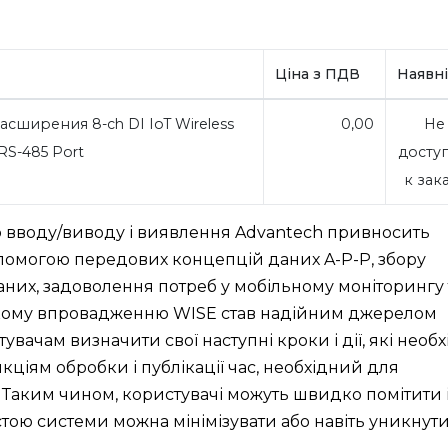
Ціна з ПДВ
Наявні
сширения 8-ch DI IoT Wireless
0,00
Не
 RS-485 Port
досту
к зак
о вводу/виводу і виявлення Advantech привносить
допомогою передових концепцій даних A-P-P, збору
аних, задоволення потреб у мобільному моніторингу 
окому впровадженню WISE став надійним джерелом
вачам визначити свої наступні кроки і дії, які необх
ціям обробки і публікації час, необхідний для
. Таким чином, користувачі можуть швидко помітити 
тою системи можна мінімізувати або навіть уникнути