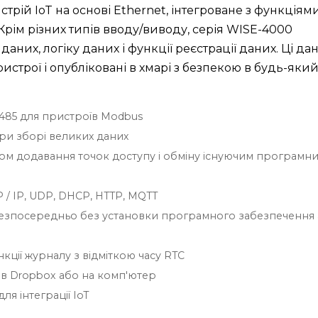
трій IoT на основі Ethernet, інтегроване з функціям
. Крім різних типів вводу/виводу, серія WISE-4000
них, логіку даних і функції реєстрації даних. Ці дан
истрої і опубліковані в хмарі з безпекою в будь-який
-485 для пристроїв Modbus
при зборі великих даних
ом додавання точок доступу і обміну існуючим програмн
 / IP, UDP, DHCP, HTTP, MQTT
безпосередньо без установки програмного забезпечення
кції журналу з відміткою часу RTC
 в Dropbox або на комп'ютер
ля інтеграції IoT