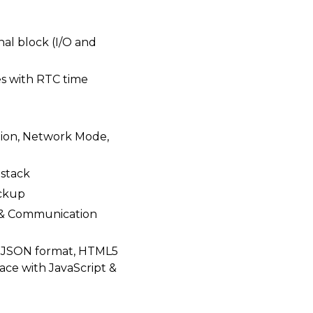
nal block (I/O and
s with RTC time
ion, Network Mode,
 stack
ackup
) & Communication
 JSON format, HTML5
ace with JavaScript &