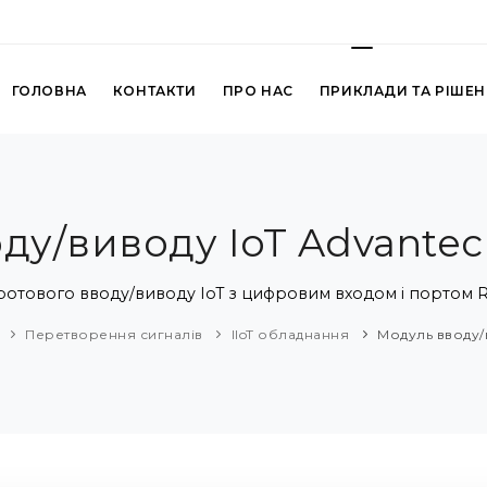
ГОЛОВНА
КОНТАКТИ
ПРО НАС
ПРИКЛАДИ ТА РІШЕ
ду/виводу IoT Advantec
отового вводу/виводу IoT з цифровим входом і портом R
Перетворення сигналів
IIoT обладнання
Модуль вводу/