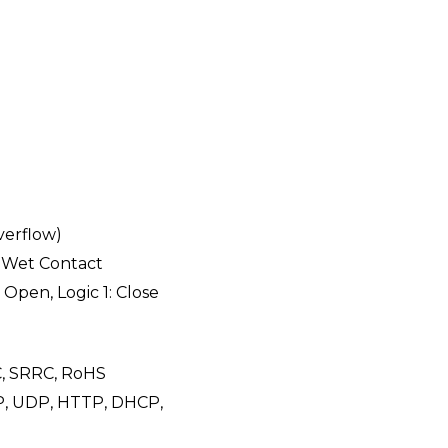
overflow)
r Wet Contact
 Open, Logic 1: Close
C, SRRC, RoHS
P, UDP, HTTP, DHCP,