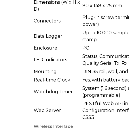
Dimensions (W x H x
80 x 148 x 25 mm
D)
Plug-in screw termi
Connectors
power)
Up to 10,000 sample
Data Logger
stamp
Enclosure
PC
Status, Communicat
LED Indicators
Quality Serial Tx, Rx
Mounting
DIN 35 rail, wall, and
Real-time Clock
Yes, with battery b
System (1.6 second
Watchdog Timer
(programmable)
RESTful Web API in
Web Server
Configuration Interf
CSS3
Wireless Interface