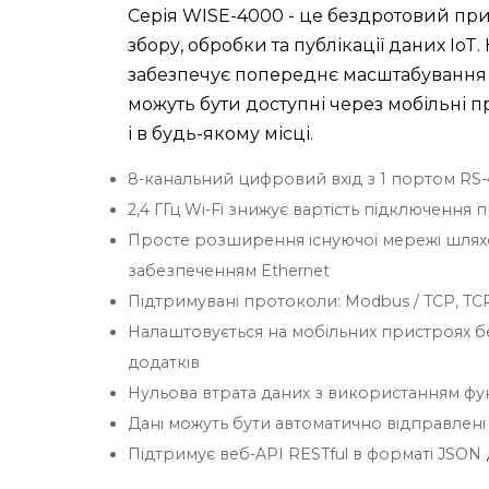
Серія WISE-4000 - це бездротовий прис
збору, обробки та публікації даних IoT
забезпечує попереднє масштабування да
можуть бути доступні через мобільні пр
і в будь-якому місці.
8-канальний цифровий вхід з 1 портом RS
2,4 ГГц Wi-Fi знижує вартість підключення 
Просте розширення існуючої мережі шлях
забезпеченням Ethernet
Підтримувані протоколи: Modbus / TCP, TCP
Налаштовується на мобільних пристроях 
додатків
Нульова втрата даних з використанням фун
Дані можуть бути автоматично відправлені
Підтримує веб-API RESTful в форматі JSON д