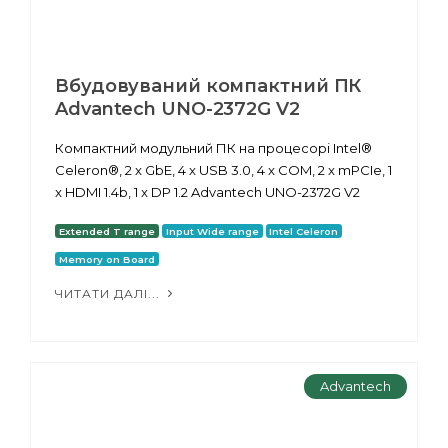
Вбудовуваний компактний ПК
Advantech UNO-2372G V2
Компактний модульний ПК на процесорі Intel®
Celeron®, 2 x GbE, 4 x USB 3.0, 4 x COM, 2 x mPCIe, 1
x HDMI 1.4b, 1 x DP 1.2 Advantech UNO-2372G V2
Extended T range
Input Wide range
Intel Celeron
Memory on Board
ЧИТАТИ ДАЛІ...
Advantech