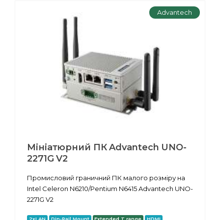
Advantech
Мініатюрний ПК Advantech UNO-
2271G V2
Промисловий граничний ПК малого розміру на
Intel Celeron N6210/Pentium N6415 Advantech UNO-
2271G V2
2xLAN
Din-Rail Mount
Extended T range
HDMI