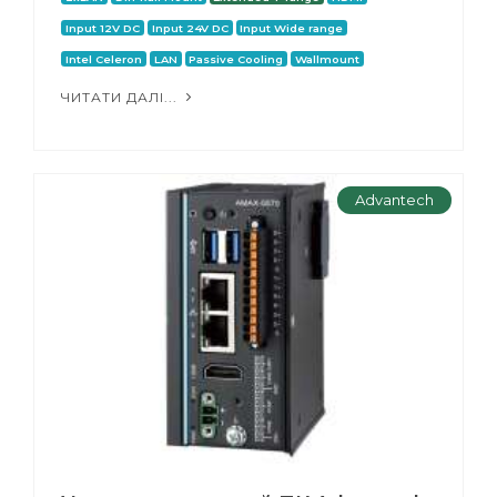
Input 12V DC
Input 24V DC
Input Wide range
Intel Celeron
LAN
Passive Cooling
Wallmount
ЧИТАТИ ДАЛІ...
Advantech