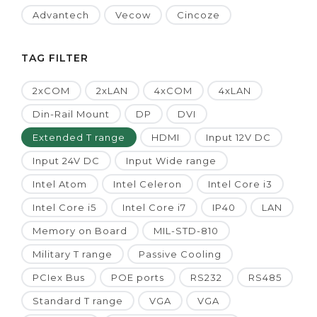
Advantech
Vecow
Cincoze
TAG FILTER
2xCOM
2xLAN
4xCOM
4xLAN
Din-Rail Mount
DP
DVI
Extended T range
HDMI
Input 12V DC
Input 24V DC
Input Wide range
Intel Atom
Intel Celeron
Intel Core i3
Intel Core i5
Intel Core i7
IP40
LAN
Memory on Board
MIL-STD-810
Military T range
Passive Cooling
PCIex Bus
POE ports
RS232
RS485
Standard T range
VGA
VGA