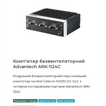
Комп'ютер безвентиляторний
Advantech ARK-1124C
Модульний безвентиляторний персональний
комп'ютер на Intel Celeron N3350 DC SoC з
чотирма послідовними портами Advantech ARK-
1124C
Extended T range
Input 12V DC
Intel Celeron