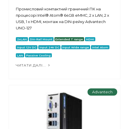
Промисловий компактний граничний ПК на
процесорі Intel® Atom® 64GB eMMC, 2 x LAN, 2 x
USB, 1 x HDMI, монтаж на DIN-рейку Advantech
UNO-127
2xLAN
Din-Rail Mount
Extended T range
HDMI
Input 12V DC
Input 24V DC
Input Wide range
Intel Atom
LAN
Passive Cooling
ЧИТАТИ ДАЛІ...
Advantech