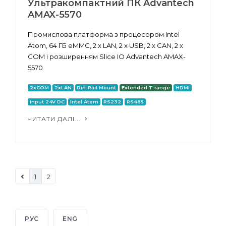
Ультракомпактний ПК Advantech
AMAX-5570
Промислова платформа з процесором Intel
Atom, 64 ГБ eMMC, 2 x LAN, 2 x USB, 2 x CAN, 2 x
COM і розширенням Slice IO Advantech AMAX-
5570
2xCOM
2xLAN
Din-Rail Mount
Extended T range
HDMI
Input 24V DC
Intel Atom
RS232
RS485
ЧИТАТИ ДАЛІ...
1
2
РУС
ENG