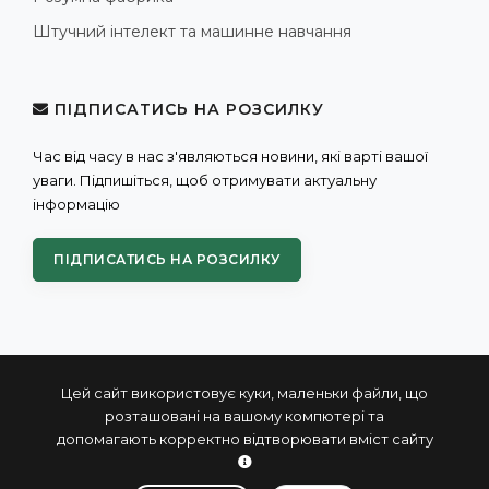
Штучний інтелект та машинне навчання
ПІДПИСАТИСЬ НА РОЗСИЛКУ
Час від часу в нас з'являються новини, які варті вашої
уваги. Підпишіться, щоб отримувати актуальну
інформацію
ПІДПИСАТИСЬ НА РОЗСИЛКУ
Цей сайт використовує куки, маленьки файли, що
розташовані на вашому компютері та
допомагають корректно відтворювати вміст сайту
© 2004 - 2026 ПРОКСИС™ - промислові комп'ютери та