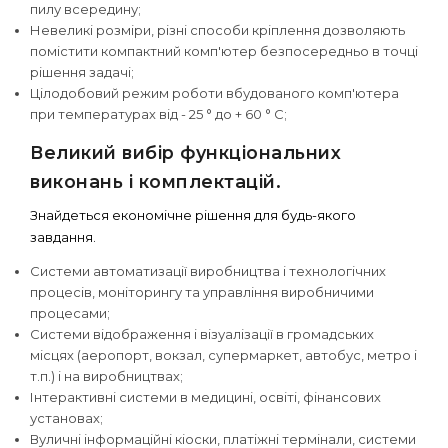
пилу всередину;
Невеликі розміри, різні способи кріплення дозволяють
помістити компактний комп'ютер безпосередньо в точці
рішення задачі;
Цілодобовий режим роботи вбудованого комп'ютера
при температурах від - 25 ° до + 60 ° С;
Великий вибір функціональних
виконань і комплектацій.
Знайдеться економічне рішення для будь-якого
завдання.
Системи автоматизації виробництва і технологічних
процесів, моніторингу та управління виробничими
процесами;
Системи відображення і візуалізації в громадських
місцях (аеропорт, вокзал, супермаркет, автобус, метро і
т.п.) і на виробництвах;
Інтерактивні системи в медицині, освіті, фінансових
установах;
Вуличні інформаційні кіоски, платіжні термінали, системи