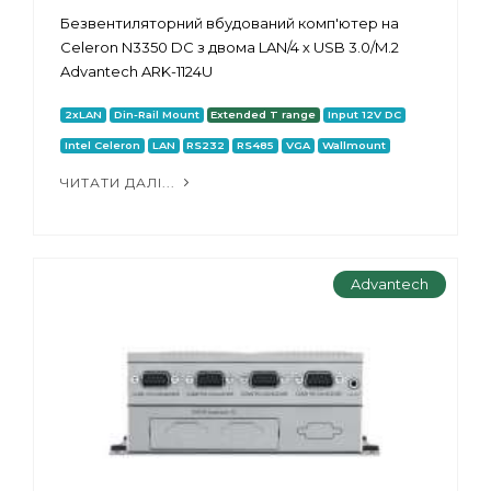
Безвентиляторний вбудований комп'ютер на
Celeron N3350 DC з двома LAN/4 х USB 3.0/M.2
Advantech ARK-1124U
2xLAN
Din-Rail Mount
Extended T range
Input 12V DC
Intel Celeron
LAN
RS232
RS485
VGA
Wallmount
ЧИТАТИ ДАЛІ...
Advantech