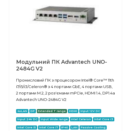
Модульний ПК Advantech UNO-
2484G V2
Промисловий ПК з процесором Intel® Core™ 11th
i7/i5/i3/Celeron® з 4 портами GbE, 4 портами USB,
2 портами M.2, 2 роз'ємами mPCIe, HDMI 1.4, DP1.4a
Advantech UNO-2484G V2
4xLAN
DP
Extended T range
HDMI
Input 12V DC
Input 24V DC
Input Wide range
Intel Celeron
Intel Core i3
Intel Core i5
Intel Core i7
IP40
LAN
Passive Cooling