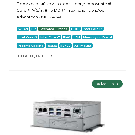
Промисловий комп'ютер з процесором Intel®
Core™ i7/i5/i3, 8 ГБ DDR4 і технологією iDoor
Advantech UNO-2484G
4xLAN
DP
Extended T range
HDMI
Intel Core i3
Intel Core i5
Intel Core i7
IP40
LAN
Memory on Board
Passive Cooling
RS232
RS485
Wallmount
ЧИТАТИ ДАЛІ...
Advantech