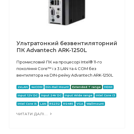
Ультратонкий безвентиляторний
ПК Advantech ARK-1250L
Промисловий ПК на процесорі Intel® 11-го
покоління Core™ i з 3 LAN та 4 COM без
вентилятора на DIN-рейку Advantech ARK-1250L
2xLAN
4xCOM
Din-Rail Mount
Extended T range
HDMI
Input 12V DC
Input 24V DC
Input Wide range
Intel Core i3
Intel Core i5
LAN
RS232
RS485
VGA
Wallmount
ЧИТАТИ ДАЛІ...