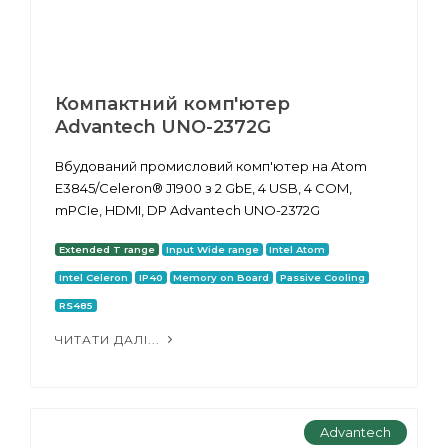
Компактний комп'ютер
Advantech UNO-2372G
Вбудований промисловий комп'ютер на Atom
E3845/Celeron® J1900 з 2 GbE, 4 USB, 4 COM,
mPCIe, HDMI, DP Advantech UNO-2372G
Extended T range
Input Wide range
Intel Atom
Intel Celeron
IP40
Memory on Board
Passive Cooling
RS485
ЧИТАТИ ДАЛІ...
Advantech