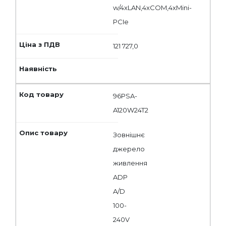
w/4xLAN,4xCOM,4xMini-
PCIe
121 727,0
96PSA-
A120W24T2
Зовнішнє
джерело
живлення
ADP
A/D
100-
240V