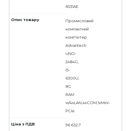
6531AE
Промисловий
компактний
комп'ютер
Advantech
UNO-
2484G,
i5-
6300U,
8G
RAM
w/4xLAN,4xCOM,1xMini-
PCIe
96 632,7