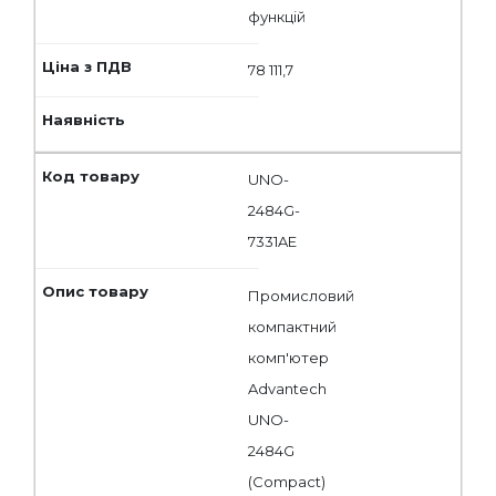
функцій
78 111,7
UNO-
2484G-
7331AE
Промисловий
компактний
комп'ютер
Advantech
UNO-
2484G
(Compact)