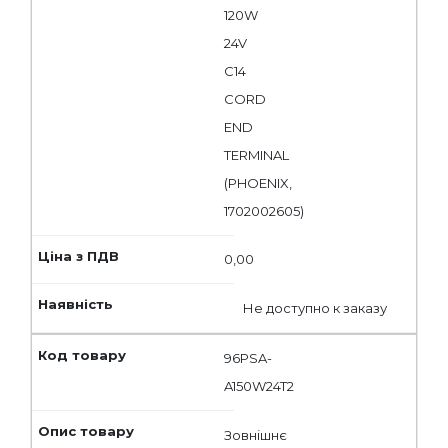
120W
24V
C14
CORD
END
TERMINAL
(PHOENIX,
1702002605)
0,00
Не доступно к заказу
96PSA-
A150W24T2
Зовнішнє