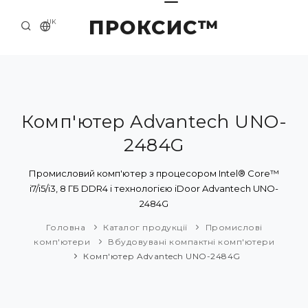
ПРОКСИС™
UK
ГОЛОВНА
КОНТАКТИ
ПРО НАС
Комп'ютер Advantech UNO-
2484G
ПРИКЛАДИ ТА РІШЕННЯ
КАТАЛОГ ПРОДУКЦІЇ
Промисловий комп'ютер з процесором Intel® Core™
i7/i5/i3, 8 ГБ DDR4 і технологією iDoor Advantech UNO-
НОВИНИ
2484G
Головна
Каталог продукції
Промислові
комп'ютери
Вбудовувані компактні комп'ютери
Комп'ютер Advantech UNO-2484G