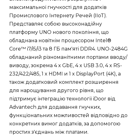
максимальної гнучкості для додатків
Промислового Інтернету Речей (IIoT).
Представляє собою высоконадійну
платформу UNO нового покоління, що
обладнана новітнім процесором Intel®
Core™ i7/i5/i3 та 8 ГБ пам'яті DDR4. UNO-2484G
обладнаний різноманітними портами вводу/
виводу, зокрема 4 x GbE, 4 x USB 3.0, 4 x RS-
232/422/485, 1 x HDMI и 1 x DisplayPort (4K), а
також додатковий комплект розширення
для нарощування другого рівня, що
підтримує інтеграцію технології iDoor від
Advantech для додавання гнучких,
функціональних можливостей відповідно до
конкретних вимог додатків, за допомогою
простих з'єднань між платами.