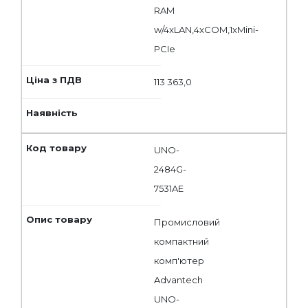
RAM
w/4xLAN,4xCOM,1xMini-
PCIe
113 363,0
UNO-
2484G-
7531AE
Промисловий
компактний
комп'ютер
Advantech
UNO-