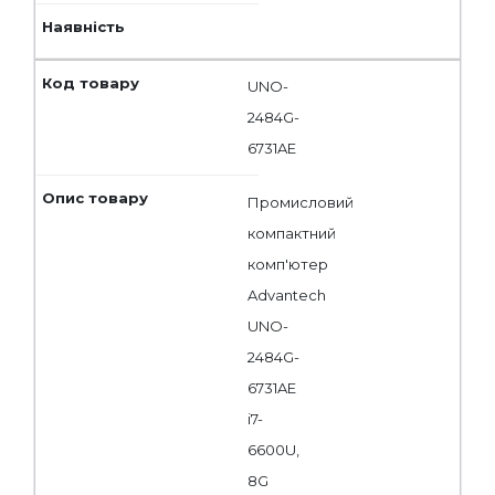
UNO-
2484G-
6731AE
Промиcловий
компактний
комп'ютер
Advantech
UNO-
2484G-
6731AE
i7-
6600U,
8G