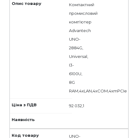
Компактний
промисловий
комп'ютер
Advantech
UNO-
2884G,
Universal,
I3-
6100U,
8G
RAM,4xLAN,4xCOM,4xmPCIe
92 032,1
UNO-