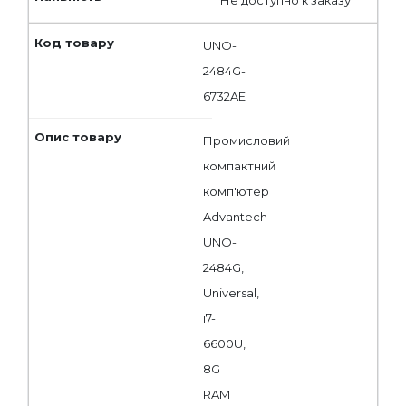
UNO-
2484G-
6732AE
Промисловий
компактний
комп'ютер
Advantech
UNO-
2484G,
Universal,
i7-
6600U,
8G
RAM