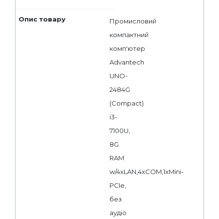
Промисловий
компактний
комп'ютер
Advantech
UNO-
2484G
(Compact)
i3-
7100U,
8G
RAM
w/4xLAN,4xCOM,1xMini-
PCIe,
без
аудіо