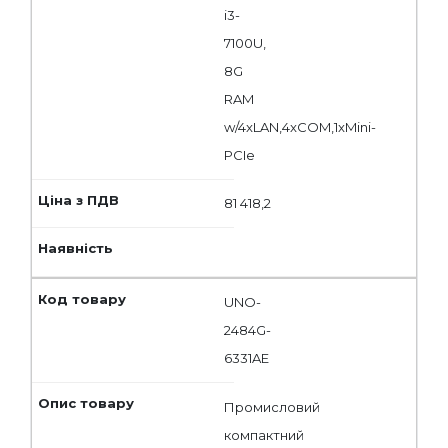
i3-
7100U,
8G
RAM
w/4xLAN,4xCOM,1xMini-
PCIe
81 418,2
UNO-
2484G-
6331AE
Промисловий
компактний