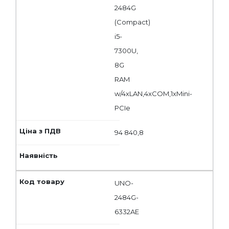
2484G
(Compact)
i5-
7300U,
8G
RAM
w/4xLAN,4xCOM,1xMini-
PCIe
94 840,8
UNO-
2484G-
6332AE