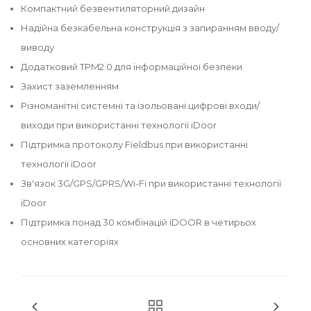
Компактний безвентиляторний дизайн
Надійна безкабельна конструкція з запиранням вводу/
виводу
Додатковий TPM2.0 для інформаційної безпеки
Захист заземленням
Різноманітні системні та ізольовані цифрові входи/
виходи при використанні технології iDoor
Підтримка протоколу Fieldbus при використанні
технології iDoor
Зв'язок 3G/GPS/GPRS/Wi-Fi при використанні технології
iDoor
Підтримка понад 30 комбінацій iDOOR в четирьох
основних категоріях