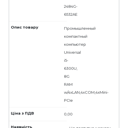
2484G-
6532AE
Промышленный
компактный
компьютер
Universal
i5-
6300U,
8G
RAM
w/4xLAN,4xCOM,4xMini-
PCIe
0,00
Не доступно к заказу