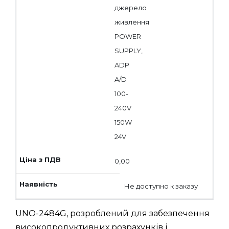
джерело
живлення
POWER
SUPPLY,
ADP
A/D
100-
240V
150W
24V
0,00
Не доступно к заказу
UNO-2484G, розроблений для забезпечення
високопродуктивних розрахунків і