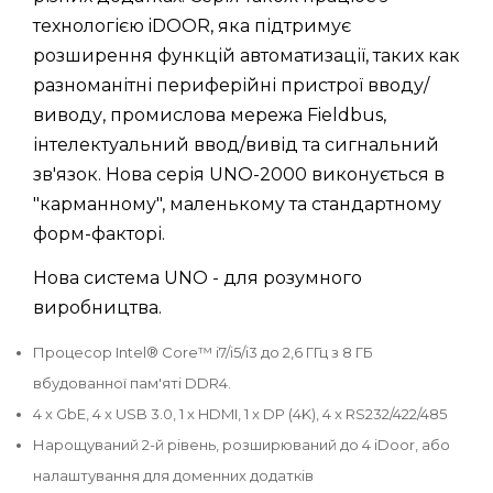
технологією iDOOR, яка підтримує
розширення функцій автоматизації, таких как
разноманітні периферійні пристрої вводу/
виводу, промислова мережа Fieldbus,
інтелектуальний ввод/вивід та сигнальний
зв'язок. Нова серія UNO-2000 виконується в
"карманному", маленькому та стандартному
форм-факторі.
Нова система UNO - для розумного
виробництва.
Процесор Intel® Core™ i7/i5/i3 до 2,6 ГГц з 8 ГБ
вбудованної пам'яті DDR4.
4 x GbE, 4 x USB 3.0, 1 x HDMI, 1 x DP (4K), 4 x RS232/422/485
Нарощуваний 2-й рівень, розширюваний до 4 iDoor, або
налаштування для доменних додатків