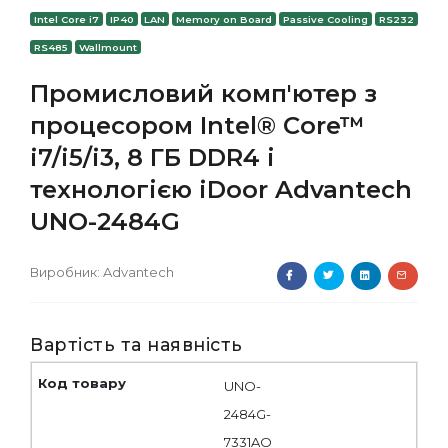
Intel Core i7
IP40
LAN
Memory on Board
Passive Cooling
RS232
RS485
Wallmount
Промисловий комп'ютер з
процесором Intel® Core™
i7/i5/i3, 8 ГБ DDR4 і
технологією iDoor Advantech
UNO-2484G
Виробник:
Advantech
Вартість та наявність
UNO-
2484G-
7331AO