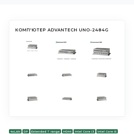
КОМП'ЮТЕР ADVANTECH UNO-2484G
4xLAN
DP
Extended T range
HDMI
Intel Core i3
Intel Core i5