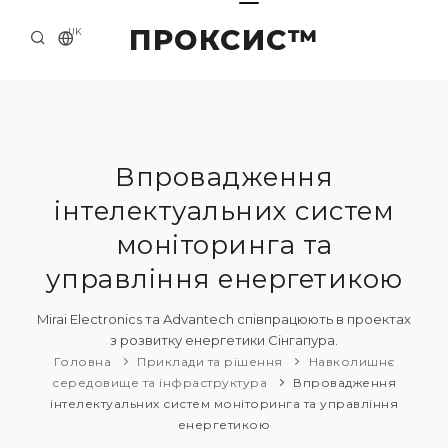
ПРОКСИС™
UK
ГОЛОВНА
КОНТАКТИ
ПРО НАС
Впровадження
інтелектуальних систем
ПРИКЛАДИ ТА РІШЕННЯ
моніторинга та
КАТАЛОГ ПРОДУКЦІЇ
управління енергетикою
НОВИНИ
Mirai Electronics та Advantech співпрацюють в проектах
з розвитку енергетики Сінгапура.
Головна
Приклади та рішення
Навколишнє
середовище та інфраструктура
Впровадження
інтелектуальних систем моніторинга та управління
енергетикою