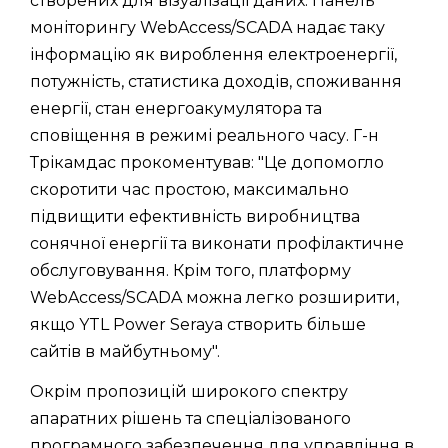
створених для візуалізації даних. Панель
моніторингу WebAccess/SCADA надає таку
інформацію як вироблення електроенергії,
потужність, статистика доходів, споживання
енергії, стан енергоакумулятора та
сповіщення в режимі реального часу. Г-н
Трікамдас прокоментував: "Це допомогло
скоротити час простою, максимально
підвищити ефективність виробництва
сонячної енергії та виконати профілактичне
обслуговування. Крім того, платформу
WebAccess/SCADA можна легко розширити,
якщо YTL Power Seraya створить більше
сайтів в майбутньому".
Окрім пропозицій широкого спектру
апаратних рішень та спеціалізованого
програмного забезпечення для управління в