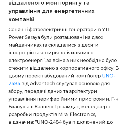
віддаленого моніторингу та
управління для енергетичних
компаній
Сонячні фотоелектричні генератори в YTL
Power Seraya були розташовані на двох
майданчиках та складалися з десяти
інверторів та чотирьох лічильників
електроенергії, за всіма з них необхідно було
стежити віддалено з корпоративного офісу. В
цьому проекті вбудований комп'ютер
UNO-
2484
від Advantech слугував основою для
збору, передачі даних та архітектури
управління периферійними пристроями. Г-н
Бханушалі Калпеш Трікамдас, менеджер з
розробки продуктів Mirai Electronics,
відзначив: "UNO-2484 був підключений до