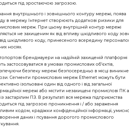
одиться під зростаючою загрозою.
нання внутрішнього і зовнішнього контуру мережі, поява
ду в мережу Інтернет створюють додаткові ризики для
ислових мереж. При цьому внутрішній контур мережі
ляється не захищеним як від впливу шкідливого коду зовн
і від шкідливого коду, принесеного всередину персонало
них носіях.
топортові брендмауери на надійній захищеній платформі
ть застосовуватися в умовах промислових об'єктів,
зпечуючи безпеку мережі безпосередньо в місці виникн
ози. Сегменти промислових мереж Ethernet можуть бути
ективно ізольовані один від одного і від загальної
рмаційної мережі або містити незахищені промислові ПК 
із застарілим ПЗ. В результаті вся мережа підприємства
одиться під загрозою проникнення і / або зараження
ливим кодом, крадіжки конфіденційної інформації, умисн
ворення даних і псування дорогого промислового
ткування.