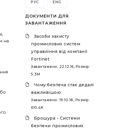
РУС
ENG
ДОКУМЕНТИ ДЛЯ
ЗАВАНТАЖЕННЯ
і,
Засоби захисту
м на
промислових систем
управління від компанії
Fortinet
Завантажено: 22.12.16, Розмір:
ення
5.3M
Чому безпека стає дедалі
або
важливішою
Завантажено: 19.10.18, Розмір:
610.4K
ого
Брошура - Системи
безпеки промислових