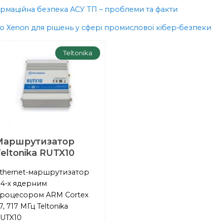
рмаційна безпека АСУ ТП – проблеми та факти
no Xenon для рішень у сфері промислової кібер-безпеки
Teltonika
Маршрутизатор
eltonika RUTX10
thernet-маршрутизатор
 4-х ядерним
роцесором ARM Cortex
7, 717 МГц Teltonika
UTX10