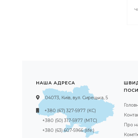
Ч
НАША АДРЕСА
ШВИД
ПОС
04073, Київ, вул. Сирецька, 5
Голов
+380 (67) 327-5977 (КС)
Конта
+380 (50) 317-5977 (МТС)
Про н
+380 (63) 607-5966 (life:)
Комп'