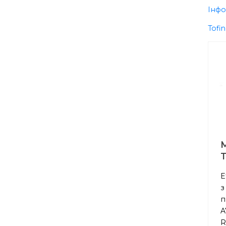
Інфо
Tofi
T
E
з
п
A
R