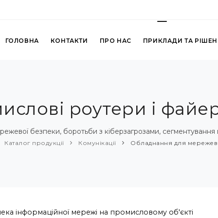
ГОЛОВНА
КОНТАКТИ
ПРО НАС
ПРИКЛАДИ ТА РІШЕ
ислові роутери і файе
ежевої безпеки, боротьби з кіберзагрозами, сегментуванн
Каталог продукції
Комунікації
Обладнання для мережев
ека інформаційної мережі на промисловому об'єкті