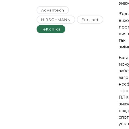
знах
Advantech
З'єд
HIRSCHMANN
Fortinet
вихо
пром
Teltonika
вияв
так 
змін
Бага
можу
забе
загр
нееф
інфо
ПЛК 
знах
шкід
спот
уста