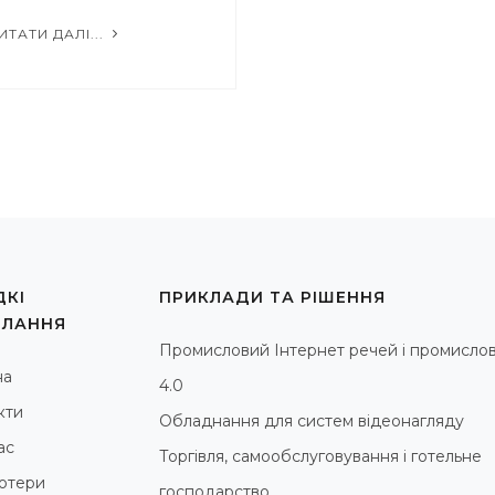
ИТАТИ ДАЛІ...
КІ
ПРИКЛАДИ ТА РІШЕННЯ
ИЛАННЯ
Промисловий Інтернет речей і промислов
на
4.0
кти
Обладнання для систем відеонагляду
ас
Торгівля, самообслуговування і готельне
ютери
господарство