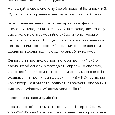
Налаштуйте свою систему без обмежень! Встановити 5,
10, 15 плат розширення в одному корпусі не проблема.
Інтегровані на одній платі стандартні інтерфейси
введення-виведення вже звичайна справа, але тепер у
вас є можливість самостійно вибрати конфігурацію
слотів розширення. Процесорні плати з встановленим
центральним процесором і пасивним охолодженням
ідеально підходять для складних виробничих умов.
Одноплатні промислові комп'ютери і великий вибір
пасивних об'єднавчих плат дають справжню свободу,
якщо необхідний комп'ютер з великою кількістю слотів
розширення. І це як і раніше звичний «IBM PC» -сумісний
комп'ютер, на який встановлюються звичайні операційні
системи - Windows, Windows Server або Linux.
Перевірена часом сумісність.
Практично всі плати мають послідовні інтерфейси RS-
232 і RS-485, а на багатьох ще є паралельний принтерний