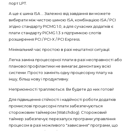
порт LPT.
А ще є шина ISA ... Залежно від завдання ви можете
вибирати між чистою шиною ISA, комбінацією ISA / PCI
згідно стандарту PICMG 1.0, а для сучасних додатків є
плати стандарту PICMG 1.3 з підтримкою слотів
розширення PCI / PCI-X / PCI Express.
Мінімальний час простою в разі нештатної ситуації.
Легка заміна процесорної плати в разі несправності або
планової профілактики не вимагає демонтажу всієї
системи. Просто замініть одну процесорну плату на
іншу, більш нову і продуктивну.
Неприємності трапляються. Ви будете до них готові!
Для підвищення стійкості і надійності роботи додатків
промислові процесорні плати забезпечуються
сторожовим таймером (Watchdog). Сторожовий
таймер забезпечує перезапуск програми управління
процесом в разі можливого "зависання" програми, що