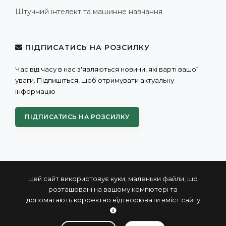
Штучний інтелект та машинне навчання
ПІДПИСАТИСЬ НА РОЗСИЛКУ
Час від часу в нас з'являються новини, які варті вашої
уваги. Підпишіться, щоб отримувати актуальну
інформацію
ПІДПИСАТИСЬ НА РОЗСИЛКУ
Цей сайт використовує куки, маленьки файли, що
розташовані на вашому компютері та
допомагають корректно відтворювати вміст сайту
© 2004 - 2026 ПРОКСИС™ - промислові комп'ютери та
системи