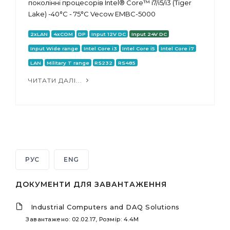
поколінні процесорів Intel® Core™ i7/i5/i3 (Tiger
Lake) -40°C - 75°C Vecow EMBC-5000
2xLAN
4xCOM
DP
Input 12V DC
Input 24V DC
Input Wide range
Intel Core i3
Intel Core i5
Intel Core i7
LAN
Military T range
RS232
RS485
ЧИТАТИ ДАЛІ...
РУС
ENG
ДОКУМЕНТИ ДЛЯ ЗАВАНТАЖЕННЯ
Industrial Computers and DAQ Solutions
Завантажено: 02.02.17, Розмір: 4.4M