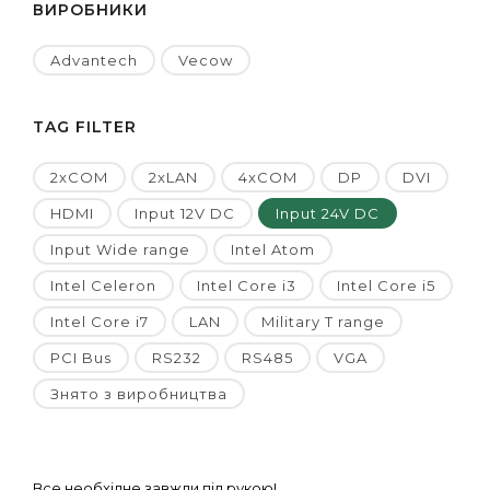
ВИРОБНИКИ
Advantech
Vecow
TAG FILTER
2xCOM
2xLAN
4xCOM
DP
DVI
HDMI
Input 12V DC
Input 24V DC
Input Wide range
Intel Atom
Intel Celeron
Intel Core i3
Intel Core i5
Intel Core i7
LAN
Military T range
PCI Bus
RS232
RS485
VGA
Знято з виробництва
Все необхідне завжди під рукою!