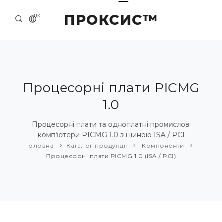
ПРОКСИС™
UK
ГОЛОВНА
КОНТАКТИ
ПРО НАС
Процесорні плати PICMG
1.0
ПРИКЛАДИ ТА РІШЕННЯ
КАТАЛОГ ПРОДУКЦІЇ
Процесорні плати та одноплатні промислові
комп'ютери PICMG 1.0 з шиною ISA / PCI
НОВИНИ
Головна
Каталог продукції
Компоненти
Процесорні плати PICMG 1.0 (ISA / PCI)