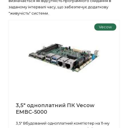
визначається як відсутність програмного скидання в
заданому інтервалі часу, що забезпечує додаткову
"живучість" системи.
Vecow
3,5" одноплатний ПК Vecow
EMBC-5000
3,5" Вбудований одноплатний комп'ютер на 11-му