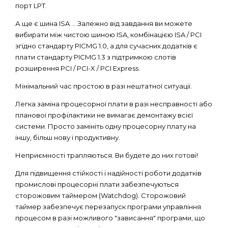
порт LPT.
А ще є шина ISA ... Залежно від завдання ви можете
вибирати між чистою шиною ISA, комбінацією ISA / PCI
згідно стандарту PICMG 1.0, а для сучасних додатків є
плати стандарту PICMG 1.3 з підтримкою слотів
розширення PCI / PCI-X / PCI Express.
Мінімальний час простою в разі нештатної ситуації.
Легка заміна процесорної плати в разі несправності або
планової профілактики не вимагає демонтажу всієї
системи. Просто замініть одну процесорну плату на
іншу, більш нову і продуктивну.
Неприємності трапляються. Ви будете до них готові!
Для підвищення стійкості і надійності роботи додатків
промислові процесорні плати забезпечуються
сторожовим таймером (Watchdog). Сторожовий
таймер забезпечує перезапуск програми управління
процесом в разі можливого "зависання" програми, що