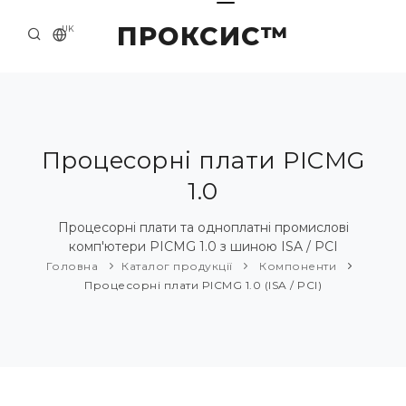
ПРОКСИС™
UK
ГОЛОВНА
КОНТАКТИ
ПРО НАС
Процесорні плати PICMG
1.0
ПРИКЛАДИ ТА РІШЕННЯ
КАТАЛОГ ПРОДУКЦІЇ
Процесорні плати та одноплатні промислові
комп'ютери PICMG 1.0 з шиною ISA / PCI
НОВИНИ
Головна
Каталог продукції
Компоненти
Процесорні плати PICMG 1.0 (ISA / PCI)