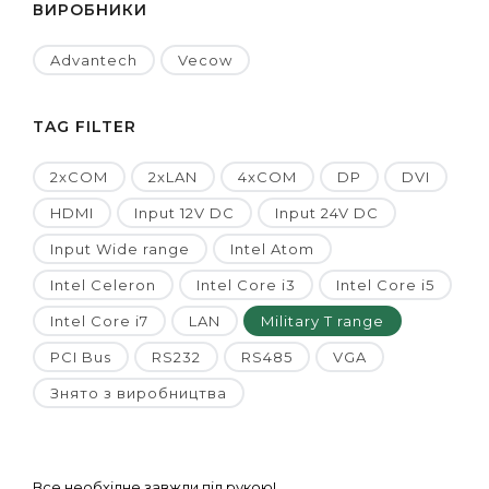
ВИРОБНИКИ
Advantech
Vecow
TAG FILTER
2xCOM
2xLAN
4xCOM
DP
DVI
HDMI
Input 12V DC
Input 24V DC
Input Wide range
Intel Atom
Intel Celeron
Intel Core i3
Intel Core i5
Intel Core i7
LAN
Military T range
PCI Bus
RS232
RS485
VGA
Знято з виробництва
Все необхідне завжди під рукою!