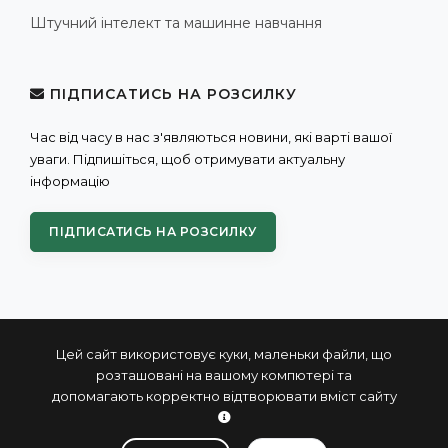
Штучний інтелект та машинне навчання
ПІДПИСАТИСЬ НА РОЗСИЛКУ
Час від часу в нас з'являються новини, які варті вашої
уваги. Підпишіться, щоб отримувати актуальну
інформацію
ПІДПИСАТИСЬ НА РОЗСИЛКУ
Цей сайт використовує куки, маленьки файли, що
розташовані на вашому компютері та
допомагають корректно відтворювати вміст сайту
© 2004 - 2026 ПРОКСИС™ - промислові комп'ютери та
системи