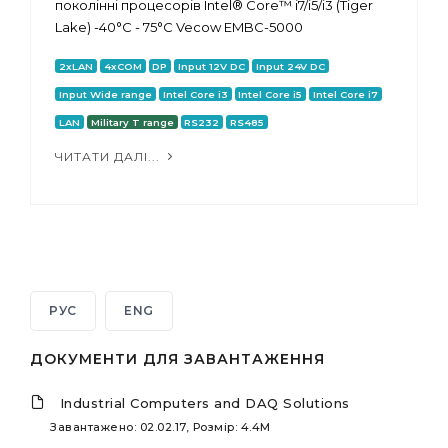
поколінні процесорів Intel® Core™ i7/i5/i3 (Tiger
Lake) -40°C - 75°C Vecow EMBC-5000
2xLAN
4xCOM
DP
Input 12V DC
Input 24V DC
Input Wide range
Intel Core i3
Intel Core i5
Intel Core i7
LAN
Military T range
RS232
RS485
ЧИТАТИ ДАЛІ...
РУС
ENG
ДОКУМЕНТИ ДЛЯ ЗАВАНТАЖЕННЯ
Industrial Computers and DAQ Solutions
Завантажено: 02.02.17, Розмір: 4.4M