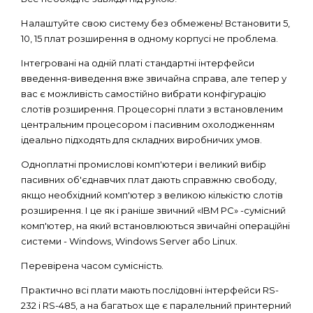
Налаштуйте свою систему без обмежень! Встановити 5,
10, 15 плат розширення в одному корпусі не проблема.
Інтегровані на одній платі стандартні інтерфейси
введення-виведення вже звичайна справа, але тепер у
вас є можливість самостійно вибрати конфігурацію
слотів розширення. Процесорні плати з встановленим
центральним процесором і пасивним охолодженням
ідеально підходять для складних виробничих умов.
Одноплатні промислові комп'ютери і великий вибір
пасивних об'єднавчих плат дають справжню свободу,
якщо необхідний комп'ютер з великою кількістю слотів
розширення. І це як і раніше звичний «IBM PC» -сумісний
комп'ютер, на який встановлюються звичайні операційні
системи - Windows, Windows Server або Linux.
Перевірена часом сумісність.
Практично всі плати мають послідовні інтерфейси RS-
232 і RS-485, а на багатьох ще є паралельний принтерний