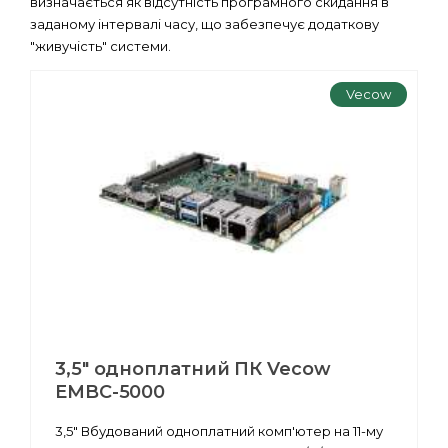
визначається як відсутність програмного скидання в
заданому інтервалі часу, що забезпечує додаткову
"живучість" системи.
Vecow
3,5" одноплатний ПК Vecow
EMBC-5000
3,5" Вбудований одноплатний комп'ютер на 11-му