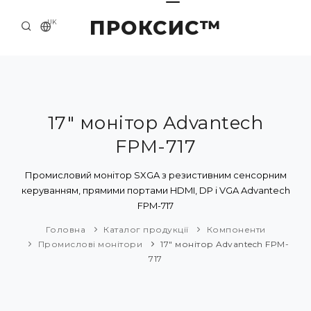
ПРОКСИС™
UK
ГОЛОВНА
КОНТАКТИ
ПРО НАС
17" монітор Advantech
FPM-717
ПРИКЛАДИ ТА РІШЕННЯ
КАТАЛОГ ПРОДУКЦІЇ
Промисловий монітор SXGA з резистивним сенсорним
керуванням, прямими портами HDMI, DP і VGA Advantech
НОВИНИ
FPM-717
Головна
Каталог продукції
Компоненти
Промислові монітори
17" монітор Advantech FPM-
717