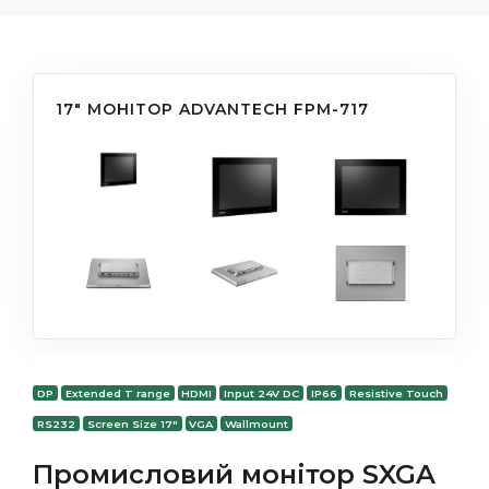
17" МОНІТОР ADVANTECH FPM-717
DP
Extended T range
HDMI
Input 24V DC
IP66
Resistive Touch
RS232
Screen Size 17"
VGA
Wallmount
Промисловий монітор SXGA