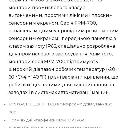
монітори промислового класу з
витонченими, простими лініями і плоским
сенсорним екраном. Серія FPM-700,
оснащена міцним 5-провідним резистивним
сенсорним екраном і передньою панеллю з
класом захисту IP66, спеціально розроблена
для промислового застосування. Крім того,
монітори серії FPM-700 підтримують
широкий діапазон робочих температур (-20 ~
60 °C/-4 ~ 140 °F) і різні варіанти кріплення, що
робить їх ідеальними для використання на
заводах і в системах автоматизації машин.
17" SXGA TFT LED TFT LCD з ресурсом підсвічування 50
000
Прямі вхідні інтерфейси HDMI, DP і VGA
Антивідблисковий екран із загартованим склом