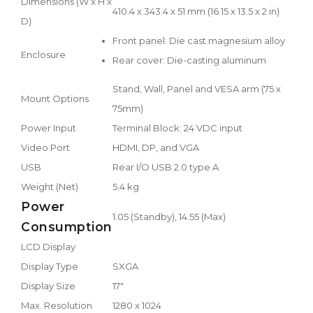
Dimensions (W x H x
410.4 x 343.4 x 51 mm (16.15 x 13.5 x 2 in)
D)
Front panel: Die cast magnesium alloy
Enclosure
Rear cover: Die-casting aluminum
Stand, Wall, Panel and VESA arm (75 x
Mount Options
75mm)
Power Input
Terminal Block: 24 VDC input
Video Port
HDMI, DP, and VGA
USB
Rear I/O USB 2.0 type A
Weight (Net)
5.4 kg
Power
1.05 (Standby), 14.55 (Max)
Consumption
LCD Display
Display Type
SXGA
Display Size
17"
Max. Resolution
1280 x 1024