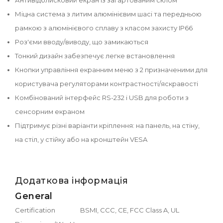
Міцна система з литим алюмінієвим шасі та передньою
рамкою з алюмінієвого сплаву з класом захисту IP66
Роз'єми вводу/виводу, що замикаються
Тонкий дизайн забезпечує легке встановлення
Кнопки управління екранним меню з 2 призначеними для
користувача регуляторами контрастності/яскравості
Комбінований інтерфейс RS-232 і USB для роботи з
сенсорним екраном
Підтримує різні варіанти кріплення: на панель, на стіну,
на стіл, у стійку або на кронштейн VESA
Додаткова інформація
General
Certification
BSMI, CCC, CE, FCC Class A, UL