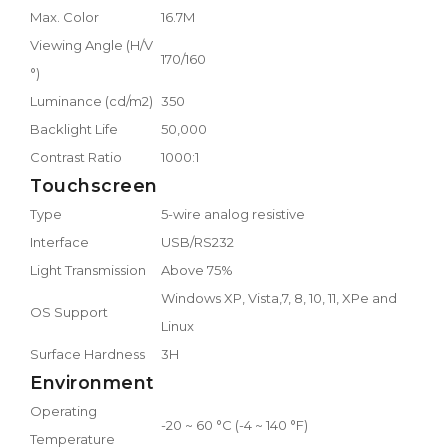
Max. Color
16.7M
Viewing Angle (H/V
170/160
°)
Luminance (cd/m2)
350
Backlight Life
50,000
Contrast Ratio
1000:1
Touchscreen
Type
5-wire analog resistive
Interface
USB/RS232
Light Transmission
Above 75%
Windows XP, Vista,7, 8, 10, 11, XPe and
OS Support
Linux
Surface Hardness
3H
Environment
Operating
-20 ~ 60 °C (-4 ~ 140 °F)
Temperature