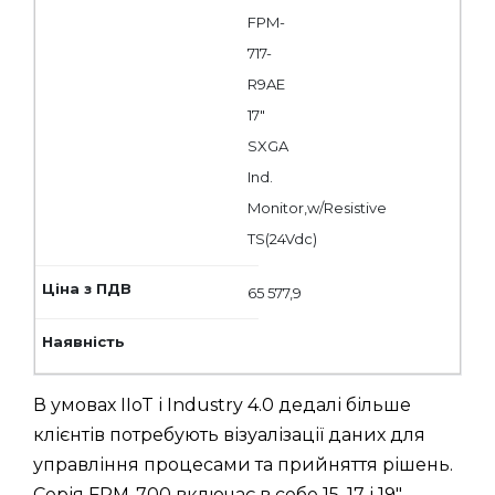
FPM-
717-
R9AE
17"
SXGA
Ind.
Monitor,w/Resistive
TS(24Vdc)
65 577,9
В умовах IIoT і Industry 4.0 дедалі більше
клієнтів потребують візуалізації даних для
управління процесами та прийняття рішень.
Серія FPM-700 включає в себе 15, 17 і 19"