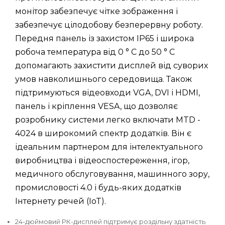
монітор забезпечує чітке зображення і
забезпечує цілодобову безперервну роботу.
Передня панель із захистом IP65 і широка
робоча температура від 0 ° C до 50 ° C
допомагають захистити дисплей від суворих
умов навколишнього середовища. Також
підтримуються відеовходи VGA, DVI і HDMI,
панель і кріплення VESA, що дозволяє
розробнику системи легко включати MTD -
4024 в широкомий спектр додатків. Він є
ідеальним партнером для інтелектуального
виробництва і відеоспостереження, ігор,
медичного обслуговування, машинного зору,
промисловості 4.0 і будь-яких додатків
Інтернету речей (IoT).
24-дюймовий РК-дисплей підтримує роздільну здатність