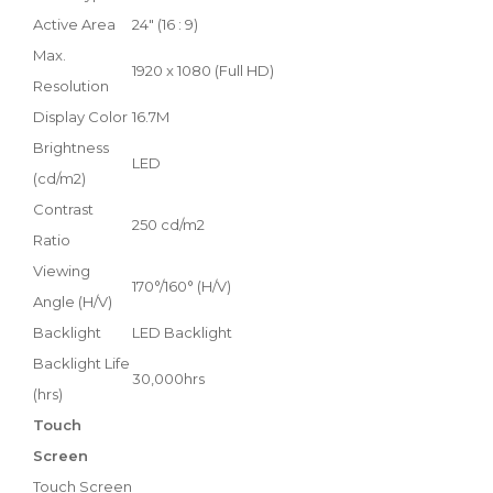
Active Area
24" (16 : 9)
Max.
1920 x 1080 (Full HD)
Resolution
Display Color
16.7M
Brightness
LED
(cd/m2)
Contrast
250 cd/m2
Ratio
Viewing
170°/160° (H/V)
Angle (H/V)
Backlight
LED Backlight
Backlight Life
30,000hrs
(hrs)
Touch
Screen
Touch Screen