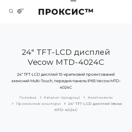
ПРОКСИС™
UK
ГОЛОВНА
КОНТАКТИ
ПРО НАС
24" TFT-LCD дисплей
Vecow MTD-4024С
ПРИКЛАДИ ТА РІШЕННЯ
КАТАЛОГ ПРОДУКЦІЇ
24" TFT-LCD дисплей 10-крапковий проектований
ємнісний Multi-Touch, передня панель IP65 Vecow MTD-
НОВИНИ
4024С
Головна
Каталог продукції
Компоненти
Промислові монітори
24" TFT-LCD дисплей Vecow
MTD-4024С