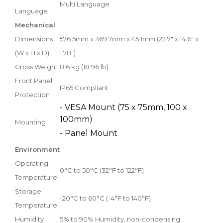
Multi Language
Language
Mechanical
Dimensions
576.5mm x 369.7mm x 45.1mm (22.7" x 14.6" x
(W x H x D)
1.78")
Gross Weight
8.6 kg (18.96 lb)
Front Panel
IP65 Compliant
Protection
- VESA Mount (75 x 75mm, 100 x
100mm)
Mounting
- Panel Mount
Environment
Operating
0°C to 50°C (32°F to 122°F)
Temperature
Storage
-20°C to 60°C (-4°F to 140°F)
Temperature
Humidity
5% to 90% Humidity, non-condensing