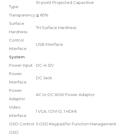
10-point Projected Capacitive
Type
Transparency
≧ 85%
Surface
7H Surface Hardness
Hardness
Control
USB Interface
Interface
System
Power Input
DC-in 12V
Power
DC Jack
Interface
Power
AC to DC 60W Power Adaptor
Adaptor
Video
1 VGA, 1 DVI-D, 1 HDMI
Interface
OSD Control
5 OSD Keypad for Function Management
OSD