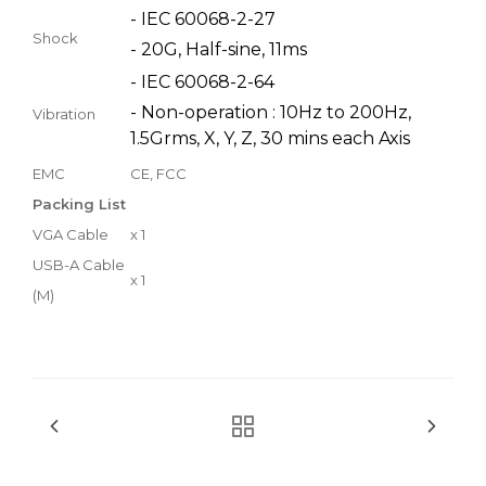
- IEC 60068-2-27
Shock
- 20G, Half-sine, 11ms
- IEC 60068-2-64
- Non-operation : 10Hz to 200Hz,
Vibration
1.5Grms, X, Y, Z, 30 mins each Axis
EMC
CE, FCC
Packing List
VGA Cable
x 1
USB-A Cable
x 1
(M)