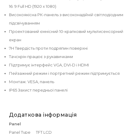
16: 9 Full HD (1920 x 1080)
Високоякісна РК-панель з високонадійній світлодіодним
підсвічуванням
Проектований ємнісний 10-крапковий мультисенсорний
екран
7H Твердість проти подряпин поверхні
Тачскрін працює з рукавичками
Підтримує інтерфейс VGA, DVI-D і HDMI
Пейзажний режим і портретний режим підтримується
Монтаж: VESA, панель
IP65 Захист передньої панелі
Додаткова інформація
Panel
Panel Type
TFT LCD