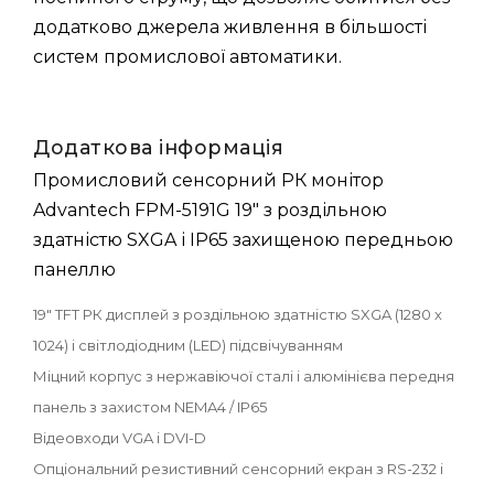
додатково джерела живлення в більшості
систем промислової автоматики.
Додаткова інформація
Промисловий сенсорний РК монітор
Advantech FPM-5191G 19" з роздільною
здатністю SXGA і IP65 захищеною передньою
панеллю
19" TFT РК дисплей з роздільною здатністю SXGA (1280 х
1024) і світлодіодним (LED) підсвічуванням
Міцний корпус з нержавіючої сталі і алюмінієва передня
панель з захистом NEMA4 / IP65
Відеовходи VGA і DVI-D
Опціональний резистивний сенсорний екран з RS-232 і