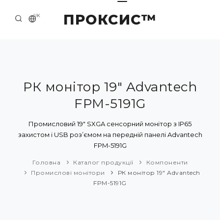
ПРОКСИС™
UK
ГОЛОВНА
КОНТАКТИ
ПРО НАС
РК монітор 19" Advantech
FPM-5191G
ПРИКЛАДИ ТА РІШЕННЯ
КАТАЛОГ ПРОДУКЦІЇ
Промисловий 19" SXGA сенсорний монітор з IP65
захистом і USB роз’ємом на передній панелі Advantech
НОВИНИ
FPM-5191G
Головна
Каталог продукції
Компоненти
Промислові монітори
РК монітор 19" Advantech
FPM-5191G