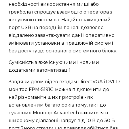
необхідності використання миші або
трекбола і спрощує взаємодію оператора з
керуючою системою. Надійно захищений
порт USB на передній панелі дозволяє
віддалено завантажувати дані і оперативно
змінювати установки в працюючій системі
без доступу до основного системного блоку.
Сумісність з вже існуючими і новими
додатками автоматизації.
Завдяки двом відео входам DirectVGA і DVI-D
монітор FPM-5191G можна підключити до
найрізноманітніших пристроїв - як
встановленим багато років тому, так і до
сучасних. Монітор Advantech живиться в
широкому діапазоні напруг від 10 В до 30 В
постійного струму, що дозволяє обійтися без