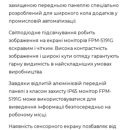
захищеною передньою панеллю спеціально
розроблений для широкого кола додатків у
промисловій автоматизації.
Світлодіодне підсвічування робить
зображення на екрані моніторів FPM-5191G
яскравим і чітким. Висока контрастність
зображення і широкі кути огляду гарантують
гарну видимість в найскладніших умовах
виробництва.
Завдяки відлитій алюмінієвій передній
панелі з класом захисту IP65 монітор FPM-
5191G може використовуватися для
виведення інформації безпосередньо на
робочому місці.
Наявність сенсорного екрану позбавляє від