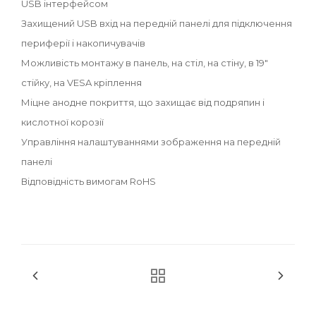
USB інтерфейсом
Захищений USB вхід на передній панелі для підключення
периферії і накопичувачів
Можливість монтажу в панель, на стіл, на стіну, в 19"
стійку, на VESA кріплення
Міцне анодне покриття, що захищає від подряпин і
кислотної корозії
Управління налаштуваннями зображення на передній
панелі
Відповідність вимогам RoHS