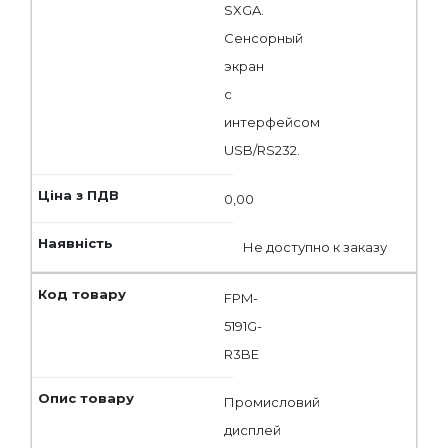
SXGA.
Сенсорный
экран
с
интерфейсом
USB/RS232.
0,00
Не доступно к заказу
FPM-
5191G-
R3BE
Промисловий
дисплей