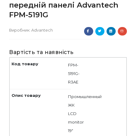
передній панелі Advantech
FPM-5191G
Виробник:
Advantech
Вартість та наявність
FPM-
5191G-
R3AE
Промышленный
ЖК
LCD
monitor
19"