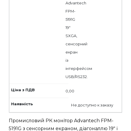
Advantech
FPM-
5191G
19"
SXGA,
сенсорний
екран
із
інтерфейсом
USB/RS232.
0,00
Не доступно к заказу
Промисловий РК монітор Advantech FPM-
5191G з сенсорним екраном, діагоналлю 19" і