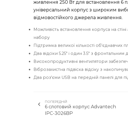
живлення 250 Вт для встановлення 6 
універсальний корпус з широким вибо
відмовостійкого джерела живлення.
Можливість встановлення корпуса на стіні
набору
Підтримка великої кількості об'єднавчих п
Два відсіки 5.25" і один 3.5" з фронтальни
Високопродуктивні вентилятори забезпе
Віброзахистна підвіска відсіку з накопич
Два роз'єми USB на передній панелі для 
ПОПЕРЕДНІЙ
6 слотовий корпус Advantech
IPC-3026BP