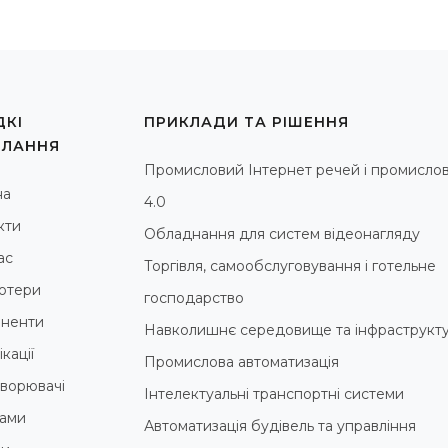
КІ
ПРИКЛАДИ ТА РІШЕННЯ
ИЛАННЯ
Промисловий Інтернет речей і промислов
на
4.0
кти
Обладнання для систем відеонагляду
ас
Торгівля, самообслуговування і готельне
ютери
господарство
ненти
Навколишнє середовище та інфраструкт
кації
Промислова автоматизація
ворювачі
Інтелектуальні транспортні системи
ами
Автоматизація будівель та управління