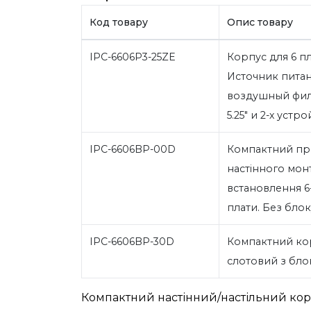
Код товару
Опис товару
IPC-6606P3-25ZE
Корпус для 6 пл
Источник питан
воздушный филь
5.25" и 2-х устро
IPC-6606BP-00D
Компактний пр
настінного мон
встановлення 6-
плати. Без бло
IPC-6606BP-30D
Компактний кор
слотовий з бл
Компактний настінний/настільний ко