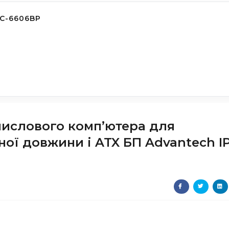
C-6606BP
ислового комп’ютера для
ної довжини і ATX БП Advantech I