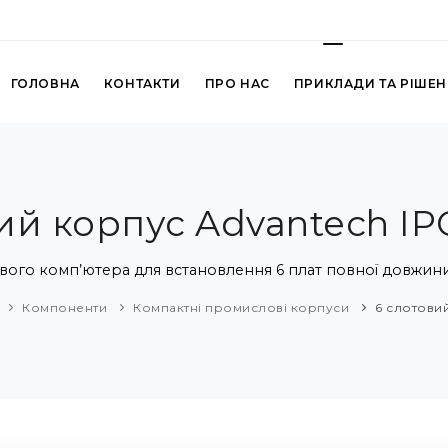
ГОЛОВНА
КОНТАКТИ
ПРО НАС
ПРИКЛАДИ ТА РІШЕ
ий корпус Advantech I
го комп’ютера для встановлення 6 плат повної довжини 
Компоненти
Компактні промислові корпуси
6 слотови