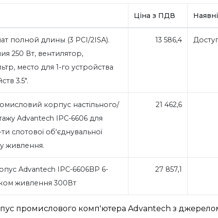
Ціна з ПДВ
Наявні
ат полной длины (3 PCI/2ISA).
13 586,4
Досту
ия 250 Вт, вентилятор,
тр, место для 1-го устройства
йств 3.5".
омисловий корпус настільного/
21 462,6
тажу Advantech IPC-6606 для
ти слотової об'єднувальної
ку живлення.
пус Advantech IPC-6606BP 6-
27 857,1
оком живлення 300Вт
рпус промислового комп'ютера Advantech з джерело