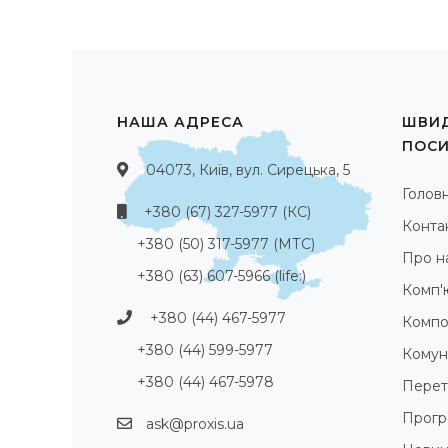
НАША АДРЕСА
ШВИД
ПОС
04073, Київ, вул. Сирецька, 5
Голов
+380 (67) 327-5977 (КС)
Конта
+380 (50) 317-5977 (МТС)
Про н
+380 (63) 607-5966 (life:)
Комп'
+380 (44) 467-5977
Компо
+380 (44) 599-5977
Комуні
+380 (44) 467-5978
Перет
Прогр
ask@proxis.ua