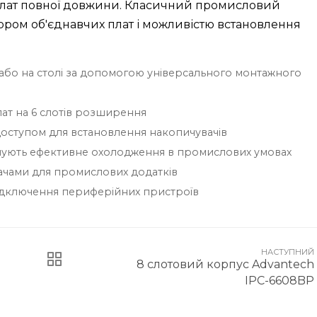
плат повної довжини. Класичний промисловий
ром об'єднавчих плат і можливістю встановлення
 або на столі за допомогою універсального монтажного
лат на 6 слотів розширення
м доступом для встановлення накопичувачів
чують ефективне охолодження в промислових умовах
увачами для промислових додатків
підключення периферійних пристроїв
НАСТУПНИЙ
8 слотовий корпус Advantech
IPC-6608BP