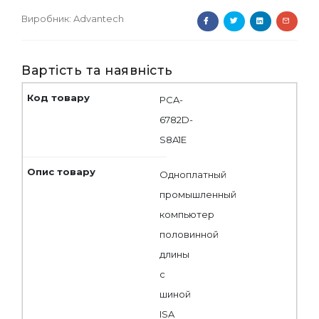
Виробник:
Advantech
Вартість та наявність
PCA-
6782D-
S8A1E
Одноплатный
промышленный
компьютер
половинной
длины
с
шиной
ISA