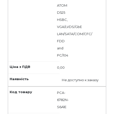
ATOM
D525
HSBC,
VGA/LVDS/GbE
LAN/SATA/COM/CFC/
FDD
and
PC/104
0,00
Не доступно к заказу
PCA-
6782N-
S6A1E