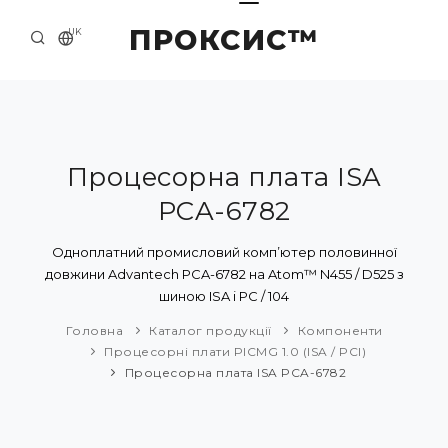
ПРОКСИС™
UK
ГОЛОВНА
КОНТАКТИ
ПРО НАС
Процесорна плата ISA
PCA-6782
ПРИКЛАДИ ТА РІШЕННЯ
КАТАЛОГ ПРОДУКЦІЇ
Одноплатний промисловий комп’ютер половинної
довжини Advantech PCA-6782 на Atom™ N455 / D525 з
НОВИНИ
шиною ISA і PC / 104
Головна
Каталог продукції
Компоненти
Процесорні плати PICMG 1.0 (ISA / PCI)
Процесорна плата ISA PCA-6782