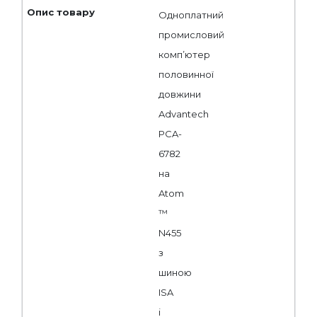
Одноплатний
промисловий
комп’ютер
половинної
довжини
Advantech
PCA-
6782
на
Atom
™
N455
з
шиною
ISA
і