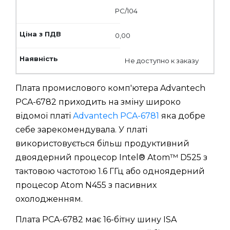
PC/104
0,00
Не доступно к заказу
Плата промислового комп'ютера Advantech
PCA-6782 приходить на зміну широко
відомої платі
Advantech PCA-6781
яка добре
себе зарекомендувала. У платі
використовується більш продуктивний
двоядерний процесор Intel® Atom™ D525 з
тактовою частотою 1.6 ГГц або одноядерний
процесор Atom N455 з пасивних
охолодженням.
Плата PCA-6782 має 16-бітну шину ISA