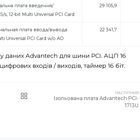
альна плата введення/
29 105,9
s, 12-bit Multi Universal PCI Card
альная плата ввода/вывода
22 341,7
ulti Universal PCI Card w/o AO
у даних Advantech для шини PCI. АЦП 16
6 цифрових входів / виходів, таймер 16 біт.
НАСТУПНИЙ
Ізольована плата Advantech PCI-
1713U