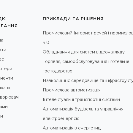
КІ
ПРИКЛАДИ ТА РІШЕННЯ
ИЛАННЯ
Промисловий Інтернет речей і промислов
на
4.0
кти
Обладнання для систем відеонагляду
ас
Торгівля, самообслуговування і готельне
ютери
господарство
ненти
Навколишнє середовище та інфраструкт
кації
Промислова автоматизація
ворювачі
Інтелектуальні транспортні системи
ами
Автоматизація будівель та управління
ни
електроенергією
Автоматизація в енергетиці