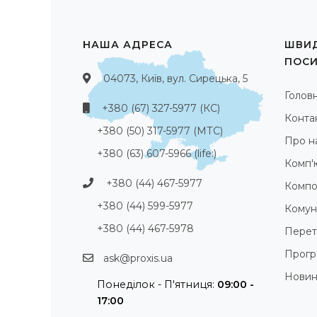
НАША АДРЕСА
ШВИД
ПОС
04073, Київ, вул. Сирецька, 5
Голов
+380 (67) 327-5977 (КС)
Конта
+380 (50) 317-5977 (МТС)
Про н
+380 (63) 607-5966 (life:)
Комп'
+380 (44) 467-5977
Компо
+380 (44) 599-5977
Комуні
+380 (44) 467-5978
Перет
Прогр
ask@proxis.ua
Нови
Понеділок - П'ятниця:
09:00 -
17:00