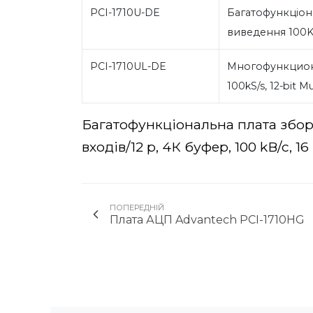
PCI-1710U-DE
Багатофункціон
виведення 100KS/
PCI-1710UL-DE
Многофункцион
100kS/s, 12-bit M
Багатофункціональна плата збор
входів/12 р, 4К буфер, 100 kВ/с, 1
ПОПЕРЕДНІЙ
Плата АЦП Advantech PCI-1710HG