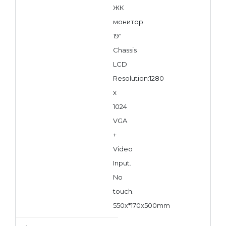
ЖК
монитор
19"
Chassis
LCD
Resolution:1280
x
1024
VGA
+
Video
Input.
No
touch.
550x*170x500mm