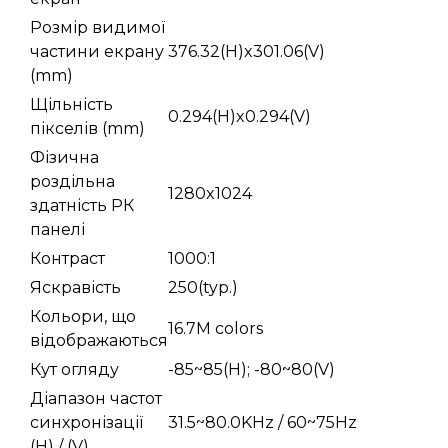
Розмір видимої
частини екрану
376.32(H)x301.06(V)
(mm)
Щільність
0.294(H)x0.294(V)
пікселів (mm)
Фізична
роздільна
1280x1024
здатність РК
панелі
Контраст
1000:1
Яскравість
250(typ.)
Кольори, що
16.7M colors
відображаються
Кут огляду
-85~85(H); -80~80(V)
Діапазон частот
синхронізації
31.5~80.0KHz / 60~75Hz
(H) / (V)