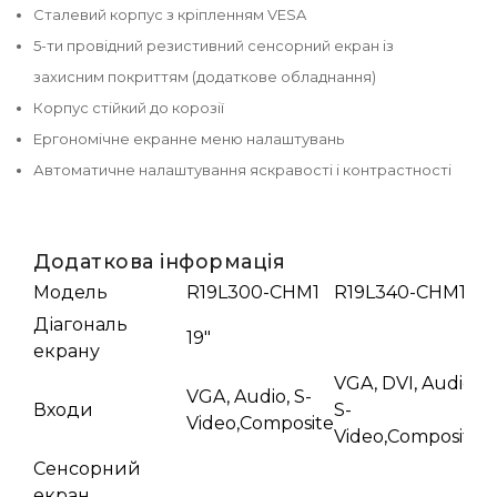
Сталевий корпус з кріпленням VESA
5-ти провідний резистивний сенсорний екран із
захисним покриттям (додаткове обладнання)
Корпус стійкий до корозії
Ергономічне екранне меню налаштувань
Автоматичне налаштування яскравості і контрастності
Додаткова інформація
Модель
R19L300-CHM1
R19L340-CHM1
R
Діагональ
19"
екрану
VGA, DVI, Audio,
VGA, Audio, S-
V
Входи
S-
Video,Composite
V
Video,Composite
Сенсорний
Р
екран