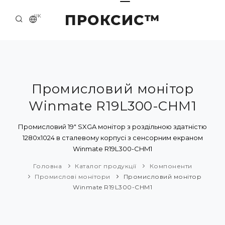
ПРОКСИС™
UK
ГОЛОВНА
КОНТАКТИ
ПРО НАС
Промисловий монітор
Winmate R19L300-CHM1
ПРИКЛАДИ ТА РІШЕННЯ
КАТАЛОГ ПРОДУКЦІЇ
Промисловий 19" SXGA монітор з роздільною здатністю
1280x1024 в сталевому корпусі з сенсорним екраном
НОВИНИ
Winmate R19L300-CHM1
Головна
Каталог продукції
Компоненти
Промислові монітори
Промисловий монітор
Winmate R19L300-CHM1