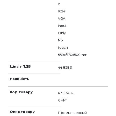
x
1024
VGA
Input
Only
No
touch
550x*170x500mm
44 858,9
R19L340-
CHM1
Промышленный