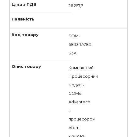
26 257,7
SOM-
6833RA78X-
S3A1
Компактний
Процесорний
модуль
COMe
Advantech
з
процесором
Atom
x7835RE