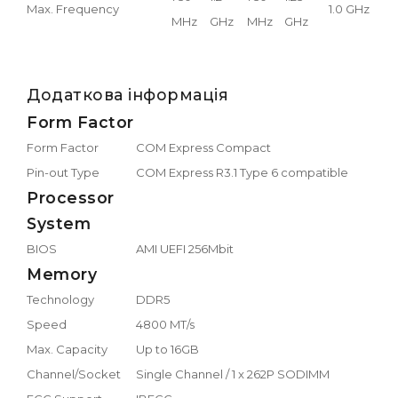
Max. Frequency
1.0 GHz
MHz
GHz
MHz
GHz
Додаткова інформація
Form Factor
Form Factor
COM Express Compact
Pin-out Type
COM Express R3.1 Type 6 compatible
Processor
System
BIOS
AMI UEFI 256Mbit
Memory
Technology
DDR5
Speed
4800 MT/s
Max. Capacity
Up to 16GB
Channel/Socket
Single Channel / 1 x 262P SODIMM