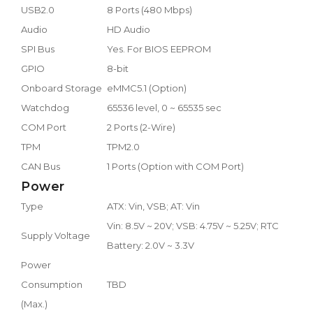
USB2.0
8 Ports (480 Mbps)
Audio
HD Audio
SPI Bus
Yes. For BIOS EEPROM
GPIO
8-bit
Onboard Storage
eMMC5.1 (Option)
Watchdog
65536 level, 0 ~ 65535 sec
COM Port
2 Ports (2-Wire)
TPM
TPM2.0
CAN Bus
1 Ports (Option with COM Port)
Power
Type
ATX: Vin, VSB; AT: Vin
Vin: 8.5V ~ 20V; VSB: 4.75V ~ 5.25V; RTC
Supply Voltage
Battery: 2.0V ~ 3.3V
Power
Consumption
TBD
(Max.)