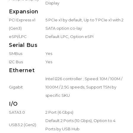
Display
Expansion
PCI Express x1
5 PCIe x1 by default, Up to 7 PCIe x1 with 2
(Gen3)
SATA option co-lay
eSPI/LPC
Default LPC, Option eSPI
Serial Bus
SMBus
Yes
I2C Bus
Yes
Ethernet
Intel I226 controller ; Speed: 10M / 100M /
Gigabit
1000M / 2.5G speeds, Support TSN by
specific SKU
I/O
SATA3.0
2 Port (6 Gbps)
Default 2 Ports (10 Gbps), Option to 4
USB3.2 (Gen2)
Ports by USB Hub