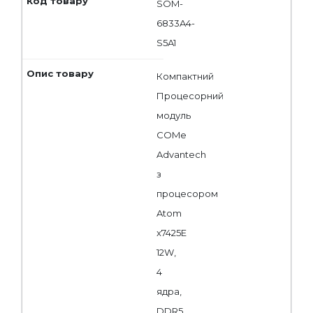
SOM-
6833A4-
S5A1
Компактний
Процесорний
модуль
COMe
Advantech
з
процесором
Atom
x7425E
12W,
4
ядра,
DDR5,