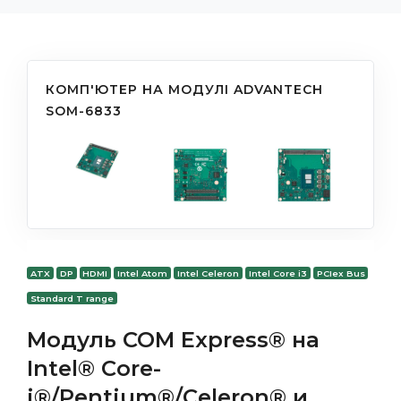
КОМП'ЮТЕР НА МОДУЛІ ADVANTECH
SOM-6833
ATX
DP
HDMI
Intel Atom
Intel Celeron
Intel Core i3
PCIex Bus
Standard T range
Модуль COM Express® на
Intel® Core-
i®/Pentium®/Celeron® и