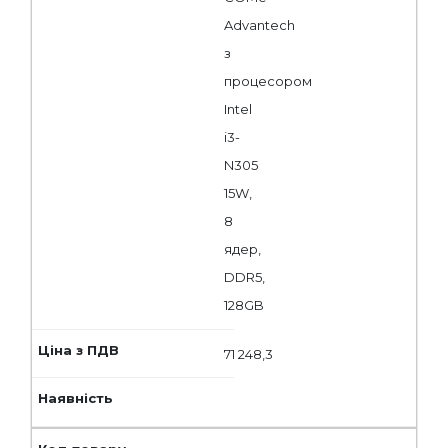
Advantech
з
процесором
Intel
i3-
N305
15W,
8
ядер,
DDR5,
128GB
71 248,3