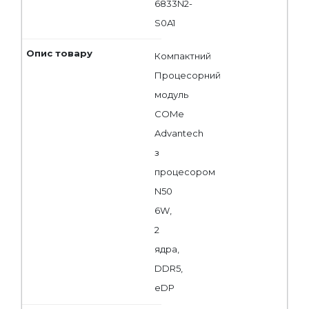
6833N2-
S0A1
Компактний
Процесорний
модуль
COMe
Advantech
з
процесором
N50
6W,
2
ядра,
DDR5,
eDP