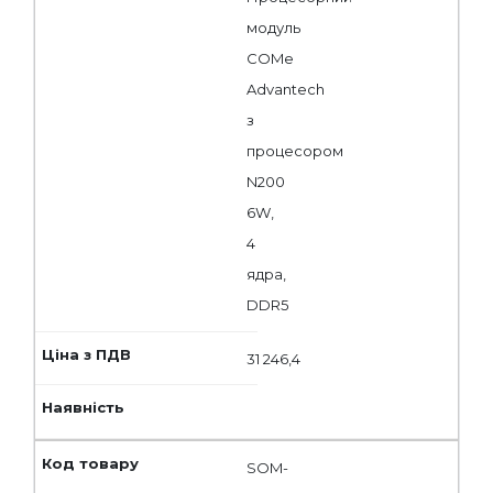
модуль
COMe
Advantech
з
процесором
N200
6W,
4
ядра,
DDR5
31 246,4
SOM-