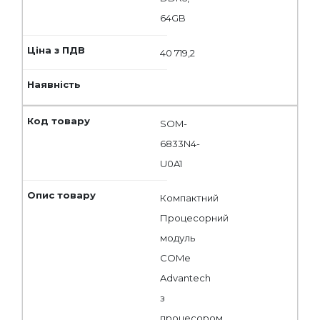
64GB
40 719,2
SOM-
6833N4-
U0A1
Компактний
Процесорний
модуль
COMe
Advantech
з
процесором