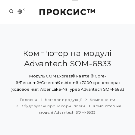
ПРОКСИС™
UK
ГОЛОВНА
КОНТАКТИ
ПРО НАС
Комп'ютер на модулі
Advantech SOM-6833
ПРИКЛАДИ ТА РІШЕННЯ
КАТАЛОГ ПРОДУКЦІЇ
Модуль COM Express® на Intel® Core-
i®/Pentium®/Celeron® и Atom® x7000 процессорах
НОВИНИ
(кодовое имя: Alder Lake-N) Type6 Advantech SOM-6833
Головна
Каталог продукції
Компоненти
Вбудовувані процесорні плати
Комп'ютер на
модулі Advantech SOM-6833