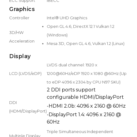
ECC Support
IBECC
Graphics
Controller
Intel® UHD Graphics
Open GL 4.6, DirectX 12.1 Vulkan 1.2
3D/HW
(Windows)
Acceleration
Mesa 3D, Open GL 4.6, Vulkan 1.2 (Linux)
Display
LVDS dual channel: 1920 x
LCD (LVDS/eDP)
1200@60Hz/eDP 1920 x 1080 @60Hz (Up
to eDP 4096 x 2304 by CPU N97 SKU)
2 DDI ports support
configurable HDMI/DisplayPort
DDI
-HDMI 2.0b: 4096 x 2160 @ 60Hz
(HDMI/DisplayPort)
-DisplayPort 1.4: 4096 x 2160 @
60Hz
Triple Simultaneous Independent
Multiple Display