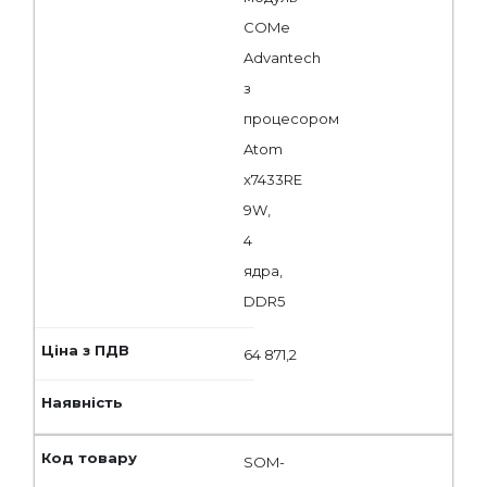
COMe
Advantech
з
процесором
Atom
x7433RE
9W,
4
ядра,
DDR5
64 871,2
SOM-