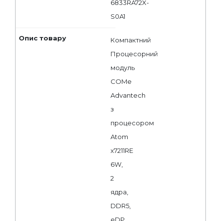
6833RA72X-
S0A1
Компактний
Процесорний
модуль
COMe
Advantech
з
процесором
Atom
x7211RE
6W,
2
ядра,
DDR5,
eDP