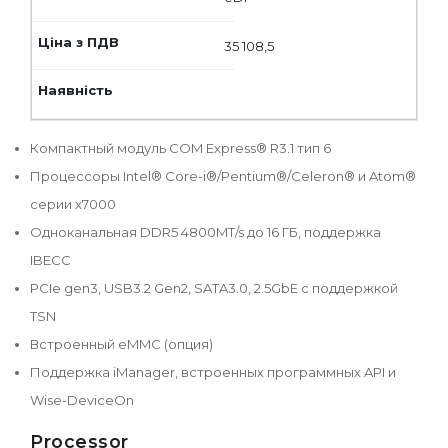
35 108,5
Компактный модуль COM Express® R3.1 тип 6
Процессоры Intel® Core-i®/Pentium®/Celeron® и Atom®
серии x7000
Одноканальная DDR5 4800MT/s до 16 ГБ, поддержка
IBECC
PCIe gen3, USB3.2 Gen2, SATA3.0, 2.5GbE с поддержкой
TSN
Встроенный eMMC (опция)
Поддержка iManager, встроенных программных API и
Wise-DeviceOn
Processor