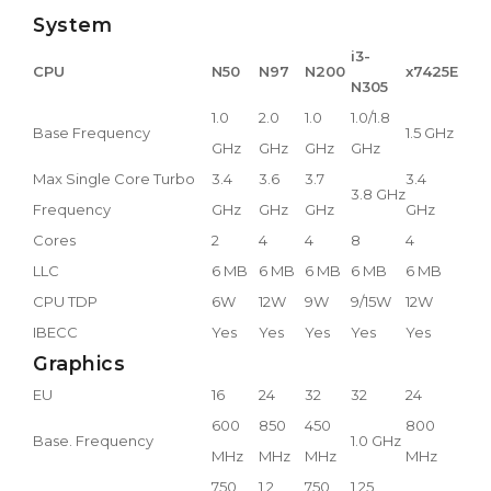
System
i3-
CPU
N50
N97
N200
x7425E
N305
1.0
2.0
1.0
1.0/1.8
Base Frequency
1.5 GHz
GHz
GHz
GHz
GHz
Max Single Core Turbo
3.4
3.6
3.7
3.4
3.8 GHz
Frequency
GHz
GHz
GHz
GHz
Cores
2
4
4
8
4
LLC
6 MB
6 MB
6 MB
6 MB
6 MB
CPU TDP
6W
12W
9W
9/15W
12W
IBECC
Yes
Yes
Yes
Yes
Yes
Graphics
EU
16
24
32
32
24
600
850
450
800
Base. Frequency
1.0 GHz
MHz
MHz
MHz
MHz
750
1.2
750
1.25