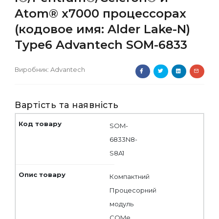
Atom® x7000 процессорах
(кодовое имя: Alder Lake-N)
Type6 Advantech SOM-6833
Виробник:
Advantech
Вартість та наявність
SOM-
6833N8-
S8A1
Компактний
Процесорний
модуль
COMe