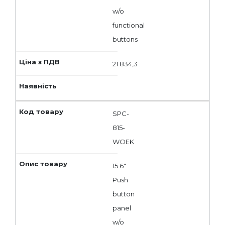
w/o
functional
buttons
21 834,3
SPC-
815-
WOEK
15.6"
Push
button
panel
w/o