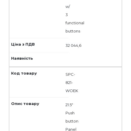
w/
3
functional
buttons
32 044,6
SPC-
821-
WOEK
21.5"
Push
button
Panel