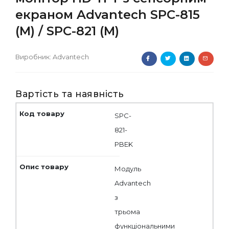
екраном Advantech SPC-815
(M) / SPC-821 (M)
Виробник:
Advantech
Вартість та наявність
SPC-
821-
PBEK
Модуль
Advantech
з
трьома
функціональними