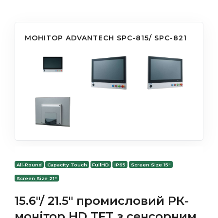
МОНІТОР ADVANTECH SPC-815/ SPC-821
All-Round
Capacity Touch
FullHD
IP65
Screen Size 15"
Screen Size 21"
15.6"/ 21.5" промисловий РК-
монітор HD TFT з сенсорним