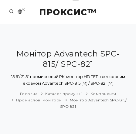
ПРОКСИС™
UK
ГОЛОВНА
КОНТАКТИ
ПРО НАС
Монітор Advantech SPC-
815/ SPC-821
ПРИКЛАДИ ТА РІШЕННЯ
КАТАЛОГ ПРОДУКЦІЇ
15.6"/ 21.5" промисловий РК-монітор HD TFT з сенсорним
екраном Advantech SPC-815 (M) / SPC-821 (M)
НОВИНИ
Головна
Каталог продукції
Компоненти
Промислові монітори
Монітор Advantech SPC-815/
SPC-821