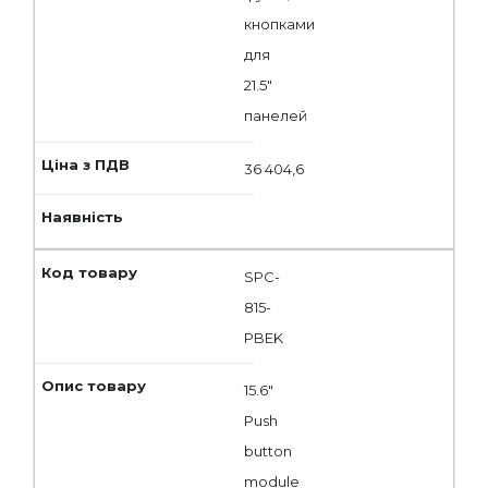
кнопками
для
21.5"
панелей
36 404,6
SPC-
815-
PBEK
15.6"
Push
button
module