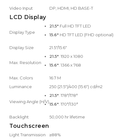
Video Input
DP, HDMI, HD BASE-T
LCD Display
21.5"
Full HD TFT LED
Display Type
15.6"
HD TFT LED (FHD optional)
Display Size
21.5"/15.6"
21.5"
: 1920 x 1080
Max. Resolution
15.6"
: 1366 x 768
Max. Colors
16.7 M
Luminance
250 (21.5")/400 (15.6") cd/m2
21.5"
: 178°/178°
Viewing Angle (H/V)
15.6"
: 170°/130°
Backlight
50,000 hr lifetime
Touchscreen
Light Transmission
≥88%