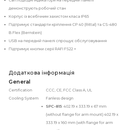
демонструють робочий стан
Корпус із всебічним захистом класа IP65
Підтримує стандарти кріплення CP 40 (Rittal) та CS-480
B.Flex (Bernstein)
USB на передній панелі спрощує обслуговування
Підтримує кнопки серії RAFI FS22 +
Додаткова інформація
General
Certification
CCC, CE, FCC Class A, UL
Cooling System
Fanless design
SPC-815
: 402.19 x 333.19 x 67 mm
(without flange for arm mount) 402.19 x
333.19 x 160 mm (with flange for arm