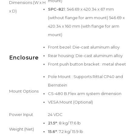
mount)
Dimensions (W x H
SPC-82
1: 546.69 x 420.34 x 67 mm
x D)
(without flange for arm mount) 546.69 x
420.34 x 160 mm (with flange for arm
mount)
Front bezel: Die-cast aluminum alloy
Rear housing: Die-cast aluminum alloy
Enclosure
Front push button bracket : metal sheet
Pole Mount : Supports Rittal CP40 and
Bernstein
Mount Options
CS-480 B.Flex arm system dimension
VESA Mount (Optional)
Power Input
24 VDC
21.5"
: 8 kg/ 17.6 lb
Weight (Net)
15.6"
: 7.2 kg/ 15.9 lb