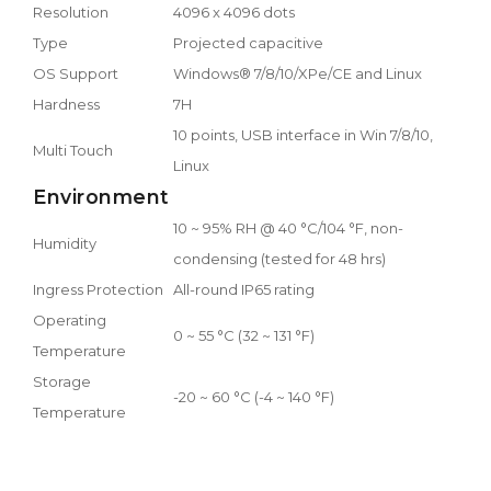
Resolution
4096 x 4096 dots
Type
Projected capacitive
OS Support
Windows® 7/8/10/XPe/CE and Linux
Hardness
7H
10 points, USB interface in Win 7/8/10,
Multi Touch
Linux
Environment
10 ~ 95% RH @ 40 °C/104 °F, non-
Humidity
condensing (tested for 48 hrs)
Ingress Protection
All-round IP65 rating
Operating
0 ~ 55 °C (32 ~ 131 °F)
Temperature
Storage
-20 ~ 60 °C (-4 ~ 140 °F)
Temperature