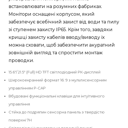
встановлювати на розумних фабриках.
Монітори оснащені корпусом, який
забезпечує всебічний захист від води та пилу
зі ступенем захисту IP65. Крім того, завдяки
кришці захисту кабелів вводу/виводу їх
можна сховати, щоб забезпечити акуратний
зовнішній вигляд та спростити монтаж
проводки.
15.6"/ 21.5" (Full) HD TFT світлодіодний РК-дисплей
Широкоекранний формат 16: 9 з мультисенсорним
управлінням P-CAP
Вбудовані функціональні клавіши для інтуїтивного
управління
Стійка до подряпин сенсорна панель з твердістю
поверхні 7H
Світлодіодні індикатори на передній панелі