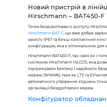
Новий пристрій в ліній
Hirschmann – BAT450-F
Точка бездоротоваого доступу Hirsch
Hirschmann BAT-F
, що вже добре зарек
захисту IP67 та більш компактний кон
конфігурацію, яка є оптимальною для 
Hirschmann BAT450-F, так само як і п
системою Hirschmann HiLCOS, яка доз
підтримувати безпеку і надійність без
мережі (WWAN), такя як LTE та Etherne
автоматчного утворення з'єднань точка
організації бездротовоих мереж.
Конфігуратор обладнанн