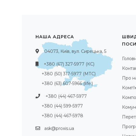
НАША АДРЕСА
ШВИД
ПОС
04073, Київ, вул. Сирецька, 5
Голов
+380 (67) 327-5977 (КС)
Конта
+380 (50) 317-5977 (МТС)
Про н
+380 (63) 607-5966 (life:)
Комп'
+380 (44) 467-5977
Компо
+380 (44) 599-5977
Комуні
+380 (44) 467-5978
Перет
Прогр
ask@proxis.ua