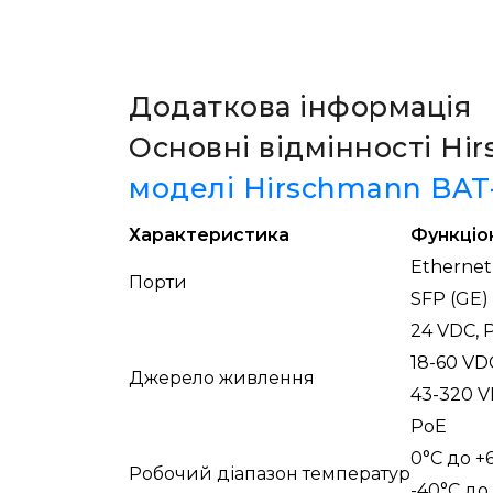
Додаткова інформація
Основні відмінності Hi
моделі Hirschmann BAT
Характеристика
Функціо
Ethernet
Порти
SFP (GE)
24 VDC, 
18-60 VD
Джерело живлення
43-320 V
PoE
0°С до +
Робочий діапазон температур
-40°С до