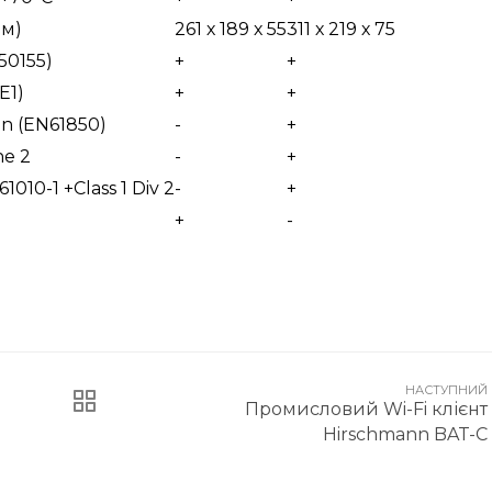
мм)
261 х 189 х 55
311 х 219 х 75
50155)
+
+
E1)
+
+
on (EN61850)
-
+
e 2
-
+
61010-1 +Class 1 Div 2
-
+
+
-
НАСТУПНИЙ
Промисловий Wi-Fi клієнт
Hirschmann BAT-C