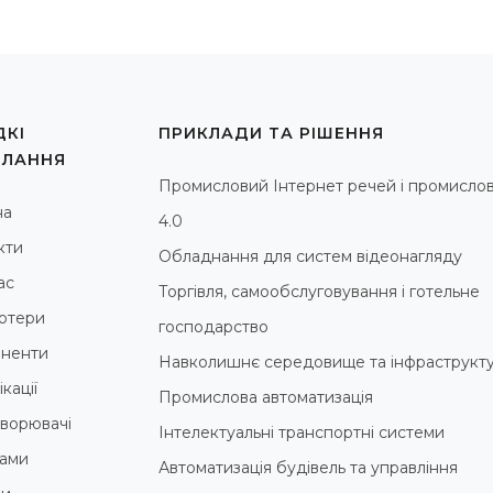
КІ
ПРИКЛАДИ ТА РІШЕННЯ
ИЛАННЯ
Промисловий Інтернет речей і промислов
на
4.0
кти
Обладнання для систем відеонагляду
ас
Торгівля, самообслуговування і готельне
ютери
господарство
ненти
Навколишнє середовище та інфраструкт
кації
Промислова автоматизація
ворювачі
Інтелектуальні транспортні системи
ами
Автоматизація будівель та управління