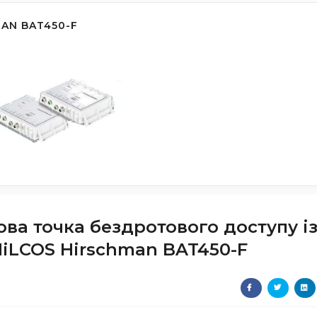
AN BAT450-F
ва точка бездротового доступу і
iLCOS Hirschman BAT450-F