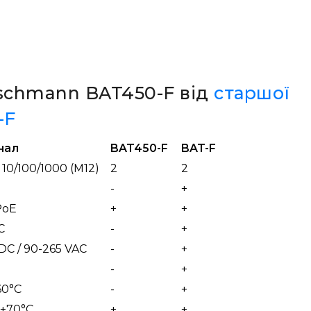
rschmann BAT450-F від
старшої
-F
нал
BAT450-F
BAT-F
 10/100/1000 (M12)
2
2
-
+
PoE
+
+
C
-
+
DC / 90-265 VAC
-
+
-
+
60°С
-
+
 +70°С
+
+