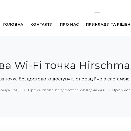
ГОЛОВНА
КОНТАКТИ
ПРО НАС
ПРИКЛАДИ ТА РІШЕ
а Wi-Fi точка Hirschma
а точка бездротового доступу із операційною системою 
омунікації
Промислове бездротове обладнання
Промисло