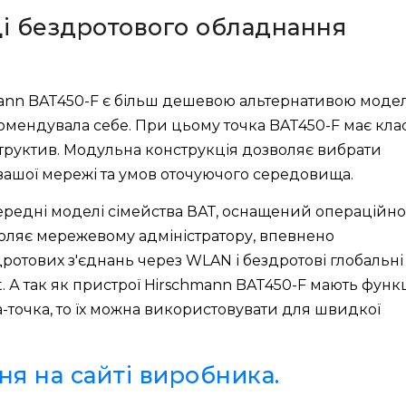
ці бездротового обладнання
mann BAT450-F є більш дешевою альтернативою модел
омендувала себе. При цьому точка BAT450-F має кла
структив. Модульна конструкція дозволяє вибрати
вашої мережі та умов оточуючого середовища.
опередні моделі сімейства ВАТ, оснащений операційн
воляє мережевому адміністратору, впевнено
дротових з'єднань через WLAN і бездротові глобальні
t. А так як пристрої Hirschmann BAT450-F мають функ
-точка, то їх можна використовувати для швидкої
я на сайті виробника.