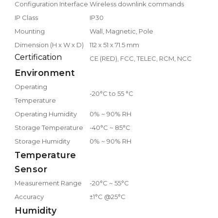
Configuration Interface
Wireless downlink commands
IP Class
IP30
Mounting
Wall, Magnetic, Pole
Dimension (H x W x D)
112 x 51 x 71.5 mm
Certification
CE (RED), FCC, TELEC, RCM, NCC
Environment
Operating
-20°C to 55 °C
Temperature
Operating Humidity
0% ~ 90% RH
Storage Temperature
-40°C ~ 85°C
Storage Humidity
0% ~ 90% RH
Temperature
Sensor
Measurement Range
-20°C ~ 55°C
Accuracy
±1°C @25°C
Humidity