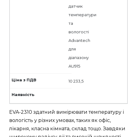
датчик
температури
та
вологості
Advantech
для
діапазону
AU915
10 233,5
EVA-2310 здатний вимірювати температуру і
вологість у різних умовах, таких як офіс,
лікарня, класна кімната, склад тощо. Завдяки
широкому радіусу дії та високій швидкості