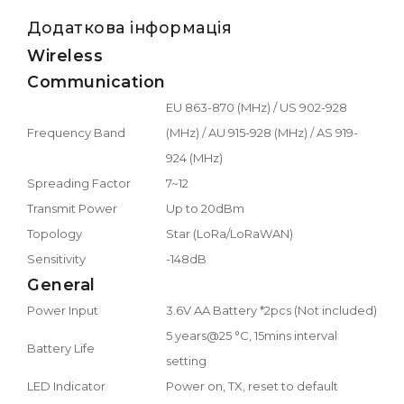
Додаткова інформація
Wireless
Communication
EU 863-870 (MHz) / US 902-928
Frequency Band
(MHz) / AU 915-928 (MHz) / AS 919-
924 (MHz)
Spreading Factor
7~12
Transmit Power
Up to 20dBm
Topology
Star (LoRa/LoRaWAN)
Sensitivity
-148dB
General
Power Input
3.6V AA Battery *2pcs (Not included)
5 years@25 °C, 15mins interval
Battery Life
setting
LED Indicator
Power on, TX, reset to default