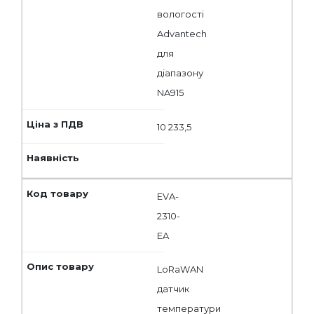
вологості
Advantech
для
діапазону
NA915
10 233,5
EVA-
2310-
EA
LoRaWAN
датчик
температури