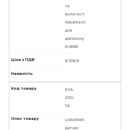
та
вологості
Advantech
для
діапазону
EU868
8 538,8
EVA-
2310-
TA
LoRaWAN
датчик