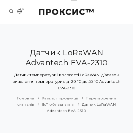
ПРОКСИС™
UK
ГОЛОВНА
КОНТАКТИ
ПРО НАС
Датчик LoRaWAN
Advantech EVA-2310
ПРИКЛАДИ ТА РІШЕННЯ
КАТАЛОГ ПРОДУКЦІЇ
Датчик температури і вологості LoRaWAN, діапазон
виявлення температури від -20 °C до 55 °C Advantech
НОВИНИ
EVA-2310
Головна
Каталог продукції
Перетворення
сигналів
IIoT обладнання
Датчик LoRaWAN
Advantech EVA-2310