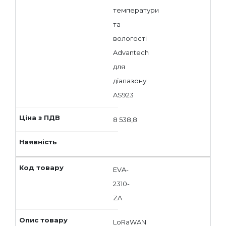
температури
та
вологості
Advantech
для
діапазону
AS923
8 538,8
EVA-
2310-
ZA
LoRaWAN