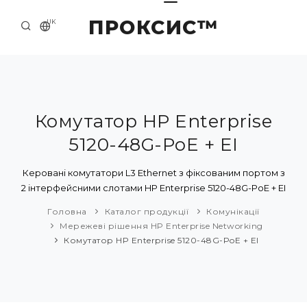
ПРОКСИС™
UK
ГОЛОВНА
КОНТАКТИ
ПРО НАС
Комутатор HP Enterprise
5120-48G-PoE + EI
ПРИКЛАДИ ТА РІШЕННЯ
КАТАЛОГ ПРОДУКЦІЇ
Керовані комутатори L3 Ethernet з фіксованим портом з
2 інтерфейсними слотами HP Enterprise 5120-48G-PoE + EI
НОВИНИ
Головна
Каталог продукції
Комунікації
Мережеві рішення HP Enterprise Networking
Комутатор HP Enterprise 5120-48G-PoE + EI