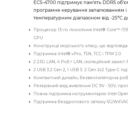
ECS-4700 підтримує пам'ять DDR5 об'єм
програмне керування запалюванням і
температурним діапазоном від -25°C до
Процесор 13-го покоління Intel® Core™ i7/
GPU
Конструкції морського класу, що відповід
Підтримка Intel® vPro, TSN, TCC і TPM 2.0
2 2.5G LAN, 4 PoE+ LAN, ізоляційний захист
2 USB 3.2 Gen 2, 1 USB 3. 2 Gen 2x2 Type-C 
Компактний дизайн, безвентиляторна робо
Резервний вхід живлення DC 9V - 50V, пр
Повна підтримка інструментарію Intel Ope
Підтримка бездротового зв'язку 5G/WiFi/