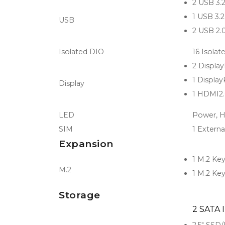
2 USB 3.
1 USB 3.
USB
2 USB 2.
Isolated DIO
16 Isolat
2 Displa
1 Displa
Display
1 HDMI2.
LED
Power, 
SIM
1 Extern
Expansion
1 M.2 Ke
M.2
1 M.2 Key
Storage
2 SATA I
2.5" SSD