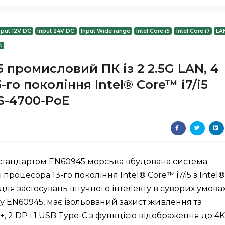
nput 12V DC
Input 24V DC
Input Wide range
Intel Core i5
Intel Core i7
LA
t
промисловий ПК із 2 2.5G LAN, 4
-го покоління Intel® Core™ i7/i5
CS-4700-PoE
 стандартом EN60945 морська вбудована система
процесора 13-го покоління Intel® Core™ i7/i5 з Intel
 для застосувань штучного інтелекту в суворих умовах
у EN60945, має ізольований захист живлення та
, 2 DP і 1 USB Type-C з функцією відображення до 4K