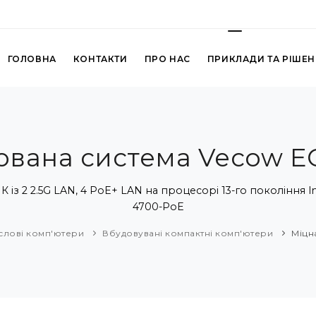
ГОЛОВНА
КОНТАКТИ
ПРО НАС
ПРИКЛАДИ ТА РІШЕ
ована система Vecow E
 2 2.5G LAN, 4 PoE+ LAN на процесорі 13-го покоління Inte
4700-PoE
лові комп'ютери
Вбудовувані компактні комп'ютери
Міцн