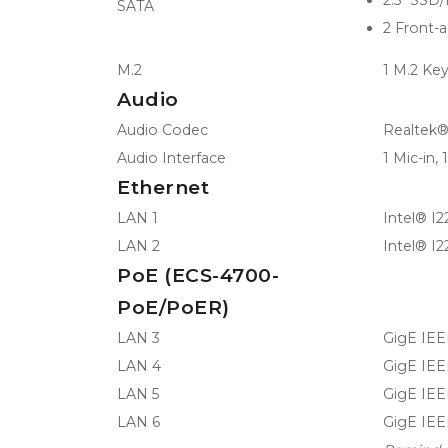
SATA
2 Front-
M.2
1 M.2 Ke
Audio
Audio Codec
Realtek®
Audio Interface
1 Mic-in, 
Ethernet
LAN 1
Intel® I
LAN 2
Intel® I
PoE (ECS-4700-
PoE/PoER)
LAN 3
GigE IEE
LAN 4
GigE IEE
LAN 5
GigE IEE
LAN 6
GigE IEE