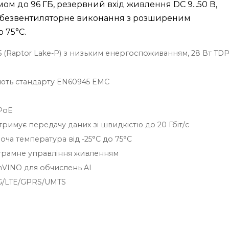
ом до 96 ГБ, резервний вхід живлення DC 9...50 В,
 безвентиляторне виконання з розширеним
 75°C.
i5 (Raptor Lake-P) з низьким енергоспоживанням, 28 Вт TD
ають стандарту EN60945 EMC
 PoE
підтримує передачу даних зі швидкістю до 20 Гбіт/с
ча температура від -25°C до 75°C
ограмне управління живленням
nVINO для обчислень AI
4G/LTE/GPRS/UMTS