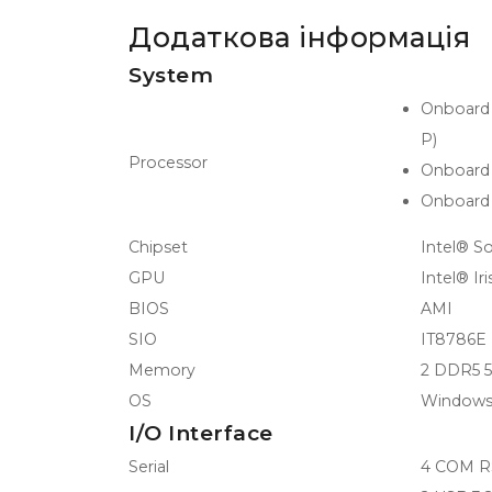
Додаткова інформація
System
Onboard 
P)
Processor
Onboard 
Onboard 
Chipset
Intel® S
GPU
Intel® Iri
BIOS
AMI
SIO
IT8786E
Memory
2 DDR5 
OS
Windows 
I/O Interface
Serial
4 COM RS