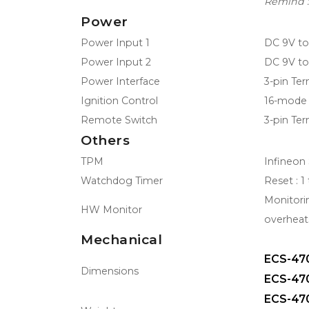
Remind :
Power
Power Input 1
DC 9V to
Power Input 2
DC 9V to
Power Interface
3-pin Ter
Ignition Control
16-mode 
Remote Switch
3-pin Ter
Others
TPM
Infineon
Watchdog Timer
Reset : 1
Monitori
HW Monitor
overheat
Mechanical
ECS-47
Dimensions
ECS-47
ECS-47