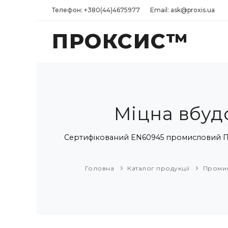
Телефон: +380(44)4675977
Email: ask@proxis.ua
ПРОКСИС™
Міцна вбуд
Сертифікований EN60945 промисловий ПК із
Головна
Каталог продукції
Промис