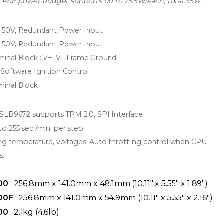
 PoE power budget supports up to 25.5W/each, total 35W
 50V, Redundant Power Input
 50V, Redundant Power Input
minal Block : V+, V-, Frame Ground
Software Ignition Control
minal Block
 SLB9672 supports TPM 2.0, SPI Interface
 to 255 sec./min. per step
ng temperature, voltages. Auto throttling control when CPU
s.
00
: 256.8mm x 141.0mm x 48.1mm (10.11" x 5.55" x 1.89")
00F
: 256.8mm x 141.0mm x 54.9mm (10.11" x 5.55" x 2.16")
00
: 2.1kg (4.6lb)