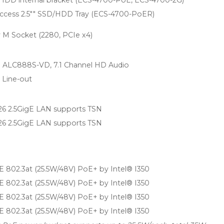
access 2.5"" SSD/HDD Tray (ECS-4700-PoER)
y M Socket (2280, PCIe x4)
 ALC888S-VD, 7.1 Channel HD Audio
1 Line-out
226 2.5GigE LAN supports TSN
226 2.5GigE LAN supports TSN
E 802.3at (25.5W/48V) PoE+ by Intel® I350
E 802.3at (25.5W/48V) PoE+ by Intel® I350
E 802.3at (25.5W/48V) PoE+ by Intel® I350
E 802.3at (25.5W/48V) PoE+ by Intel® I350