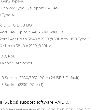
2 Gen2 Type-A
2 Gen 2x2 Type-C, support DP 1.4a
0 Type-A
ed DIO : 8 DI, 8 DO
yPort 1.4a : Up to 3840 x 2160 @60Hz
yPort 1.4a : Up to 3840 x 2160 @60Hz by USB Type-C
0 : Up to 3840 x 2160 @60Hz
HDD, PoE
al Nano SIM Socket
y B Socket (2280/3052, PCIe x2/USB 3 Default)
 E Socket (2230, PCIe x1)
II (6Gbps) support software RAID 0, 1
/HDD internal bracket (ECS-4700-PoE, ECS-4700-2G)