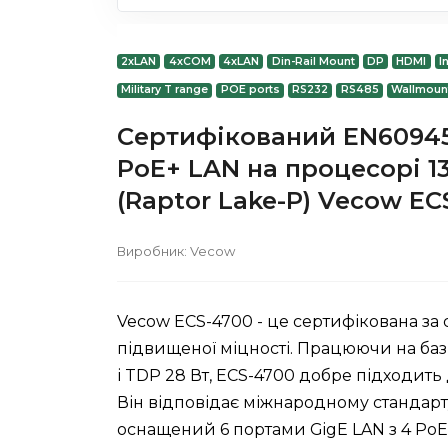
2xLAN
4xCOM
4xLAN
Din-Rail Mount
DP
HDMI
I
Military T range
POE ports
RS232
RS485
Wallmoun
Сертифікований EN60945 
PoE+ LAN на процесорі 13
(Raptor Lake-P) Vecow E
Виробник:
Vecow
Vecow ECS-4700 - це сертифікована за
підвищеної міцності. Працюючи на базі 
і TDP 28 Вт, ECS-4700 добре підходить
Він відповідає міжнародному стандарт
оснащений 6 портами GigE LAN з 4 PoE+